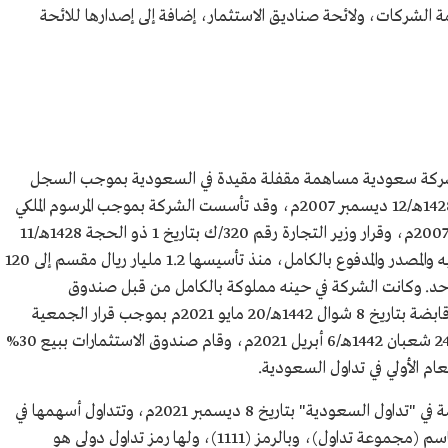
 الشركات، ولائحة صناديق الاستثمار، إضافة إلى إصدارها للائحة
ركة سعودية مساهمة مقفلة مقيدة في السعودية بموجب السجل
التجاري رقم 1010241733 وتاريخ 2 ذو الحجة 1428هـ/12 ديسمبر 2007م، وقد تأسست الشركة بموجب المرسوم الملكي
رقم م/15 وتاريخ 1 ربيع الأول 1428هـ/20 مارس 2007م، وقرار وزير التجارة رقم 320/ك بتاريخ 1 ذو الحجة 1428هـ/11
ديسمبر 2007م. ويبلغ رأسمال الشركة المصرح به والمصدر والمدفوع بالكامل، منذ تأسيسها 1.2 مليار ريال مقسم إلى 120
1 ريالات للسهم الواحد. وكانت الشركة في حينه مملوكة بالكامل من قبل صندوق
الاستثمارات العامة، وحُوّلت الشركة إلى شركة قابضة بتاريخ 8 شوال 1442هـ/20 مايو 2021م بموجب قرار الجمعية
العامة غير العادية للشركة في اجتماعها بتاريخ 24 شعبان 1442هـ/6 أبريل 2021م، وقام صندوق الاستثمارات ببيع 30%
م الأولي في تداول السعودية.
أدرجت شركة مجموعة تداول السعودية القابضة في "تداول السعودية" بتاريخ 8 ديسمبر 2021م، وتتداول أسهمها في
السوق الرئيسية ضمن قطاع الخدمات المالية، باسم (مجموعة تداول)، وبالرمز (1111)، ولها رمز تداول دولي هو