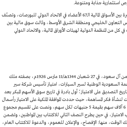
رص استثمارية جذابة ومتنوعة.
وتعد "تداول السعودية" إحدى عشر أسواق كبيرة بين الأسواق المالية الـ67 الأعضاء في الاتحاد الدولي للبورصات، وتصنّف
جلس التعاون الخليجي ومنطقة الشرق الأوسط، وثالث سوق مالية بين
كل من المنظمة الدولية لهيئات الأوراق المالية، والاتحاد الدولي
سجل منح الملك المؤسس عبدالعزيز بن عبدالرحمن آل سعود، في 27 شعبان 1344هـ/11 مارس 1926م، بصفته ملك
مة السعودية الوطنية لسير السيارات، امتياز تأسيس شركة سير
راضي الحجازية مدة 20 سنة من تاريخ التصديق على الامتياز؛ أول بادرة في تاريخ سوق الأسهم المبكر بعد
نشأة فكر المساهمة، حيث حددت الموافقة الملكية على الامتياز رأسمال
الشـركة بثلاثين ألف جنيه إنجليزي مقسمة على 6 آلاف سهم بقيمة 5 جنيهات لكل سهم، ونصت على تقسيم مجموع
لامتياز، في حين يطرح النصف الثاني للاكتتاب بين المواطنين، وتضمن
 الوقت، منها: الإفصاح، والإعلان للعموم، والدعوة للاكتتاب العام،