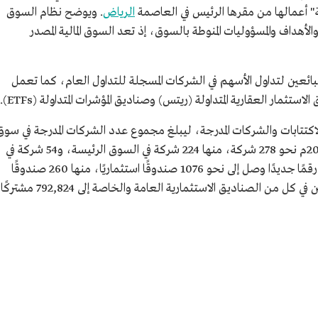
الرياض
. ويوضح نظام السوق
/2003م الوضع القانوني والأهداف والمسؤوليات المنوطة بالسوق، إذ تعد السوق المالية المصدر
ائعين لتداول الأسهم في الشركات المسجلة للتداول العام، كما تعمل
مار العقارية المتداولة (ريتس) وصناديق المؤشرات المتداولة (ETFs).
لاكتتابات والشركات المدرجة، ليبلغ مجموع عدد الشركات المدرجة في سوق
الأسهم الرئيسة والموازية (نمو) في الربع الأول 2023م نحو 278 شركة، منها 224 شركة في السوق الرئيسة، و54 شركة في
سوق (نمو). كما سجلت الصناديق الاستثمارية رقمًا جديدًا وصل إلى نحو 1076 صندوقًا استثماريًا، منها 260 صندوقًا
عامًا، و816 صندوقًا خاصًا، وارتفع عدد المشتركين في كل من الصناديق الاستثمارية العامة والخاصة إلى 792,824 مشتركًا