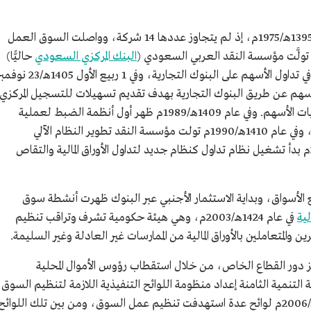
واستمر نمو الشركات المساهمة ببطء حتى عام 1395هـ/1975م، إذ لم يتجاوز عددها 14 شركة، وواصلت السوق العمل
البنك المركزي السعودي
حاليًّا)
مهمة التنظيم اليومي للسوق وحصر الوساطة في تداول الأسهم على البنوك التجارية، وفي 1 ربيع الأول 1405ه
أسهم عن طريق البنوك التجارية بهدف تقديم تسهيلات للتسجيل المركزي
للشركات المساهمة،وتسوية وتقاص جميع عمليات الأسهم. وفي عام 1409هـ/1989م ظهر أول أنظمة الضبط لعملية
التداول من خلال نظام التسوية الآلية والتقاص، وفي عام 1410هـ/1990م تولت مؤسسة النقد تطوير النظام الآلي
لمعلومات الأسهم، وتشغيله، وفي 1422هـ/2001م بدأ تشغيل نظام تداول كنظام جديد لتداول الأوراق المالية والتقاص
سع الأسواق، وبداية الاستثمار الأجنبي عبر البنوك ظهرت أنشطة سوق
لية
في عام 1424هـ/2003م، وهي هيئة حكومية تشرف وتراقب تنظيم
ين والمتعاملين بالأوراق المالية من الممارسات غير العادلة وغير السليمة.
زيز دور القطاع الخاص، من خلال استقطاب رؤوس الأموال المحلية
التنمية الثامنة إعداد منظومة اللوائح التنفيذية اللازمة لتنظيم السوق
وإصدارها وتطويرها، وأصدرت خلال عام 1427هـ/2006م لوائح عدة استهدفت تنظيم عمل السوق، ومن بين تلك اللوائح