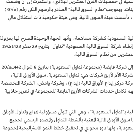
سمية في خمسينات القرن العشرين الميلادي، واستمرت إلى أن وضعت
الحكومة التنظيمات الأساسية للسوق في الثمانينات. وبموجب"نظام السوق المالية" الصادر بالمرسوم الملكي رقم (م/30)
ريخ 2 جمادى الآخرة 1424هـ/31 يوليو 2003م، تأسست هيئة السوق المالية. وهي هيئة حكومية ذات استقلال مالي
الية السعودية كشركة مساهمة، وأنها الجهة الوحيدة المصرح لها بمزاولة
العمل في تداول الأوراق المالية في المملكة. وقد تم إنشاء شركة السوق المالية السعودية "تداول" بتاريخ 29 صفر 1428هـ/19
وحُوّلت شركة السوق المالية السعودية "تداول" إلى شركة قابضة (مجموعة تداول السعودية) بتاريخ 8 شوال 1442هـ/20
 الشركة الأم لأربع شركات هي: تداول السعودية ـ سوق الأوراق المالية،
كة مركز إيداع الأوراق المالية (إيداع)، وشركة وامض، الشركة المتخصصة
يسهم تكامل خدمات الشركات الأربع التابعة للمجموعة في تعزيز جاذبية
ية بـ"تداول السعودية"، وهي التي تتولّى مسؤولية إدراج وتداول الأوراق
ا سوق الأوراق المالية المعنية بأنشطة التداول والمصدر الرسمي لجميع
 السعودية، ولها دور محوري في تحقيق خطط النمو الاستراتيجية لمجموعة