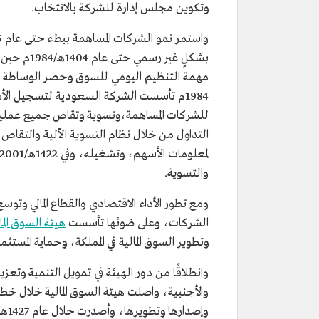
وتكوين مجلس إدارة للشركة بالانتخاب.
بشكلٍ غير رسمي حتى عام 1404هـ/1984م حين تولَّت مؤسسة النقد العربي السعودي (
1984م تأسست الشركة السعودية لتسجيل ال
والتسوية.
ومع تطور الأداء الاقتصادي والقطاع المالي وتو
الشركات، وعلى ضوئها تأسست
هيئة السوق الما
وتطوير السوق المالية في المملكة، وحماية المستثمر
وانطلاقًا من دور الهيئة في تمويل التنمية وتع
والأجنبية، واصلت هيئة السوق المالية خلال خطة 