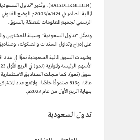
(SA15DHKGHBH4). وتُدير "تداول السعودية" أعمالها من مقرها الرئيس في العاصمة
المالية الصادر في 1424هـ
الرسمي لجميع المعلومات المتعلقة بالسوق.
وتمثّل "تداول السعودية" وسيلة للمشترين والب
على إدراج وتداول السندات والصكوك، وصناديق الاستث
وشهدت السوق المالية السعودية نموًّا في عدد ا
بنهاية الربع الأول من عام 2023م.
تداول السعودية