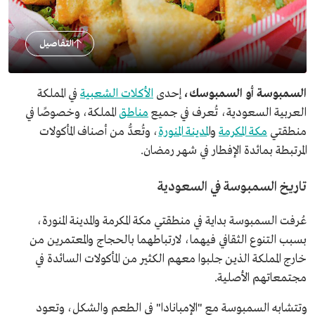
التفاصيل
السمبوسة أو السمبوسك،
إحدى
الأكلات الشعبية
في المملكة
العربية السعودية، تُعرف في جميع
مناطق
المملكة، وخصوصًا في
منطقتي
مكة المكرمة
وا
لمدينة المنورة
، وتُعدُّ من أصناف المأكولات
المرتبطة بمائدة الإفطار في شهر رمضان.
تاريخ السمبوسة في السعودية
عُرفت السمبوسة بداية في منطقتي مكة المكرمة والمدينة المنورة،
بسبب التنوع الثقافي فيهما، لارتباطهما بالحجاج والمعتمرين من
خارج المملكة الذين جلبوا معهم الكثير من المأكولات السائدة في
مجتمعاتهم الأصلية.
وتتشابه السمبوسة مع "الإمبانادا" في الطعم والشكل، وتعود