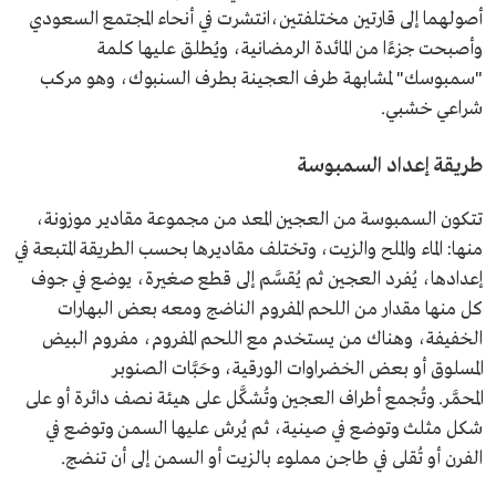
أصولهما إلى قارتين مختلفتين،انتشرت في أنحاء المجتمع السعودي
وأصبحت جزءًا من المائدة الرمضانية، ويُطلق عليها كلمة
"سمبوسك" لمشابهة طرف العجينة بطرف السنبوك، وهو مركب
شراعي خشبي.
طريقة إعداد السمبوسة
تتكون السمبوسة من العجين المعد من مجموعة مقادير موزونة،
منها: الماء والملح والزيت، وتختلف مقاديرها بحسب الطريقة المتبعة في
إعدادها، يُفرد العجين ثم يُقسَّم إلى قطع صغيرة، يوضع في جوف
كل منها مقدار من اللحم المفروم الناضج ومعه بعض البهارات
الخفيفة، وهناك من يستخدم مع اللحم المفروم، مفروم البيض
المسلوق أو بعض الخضراوات الورقية، وحَبَّات الصنوبر
المحمَّر. وتُجمع أطراف العجين وتُشكَّل على هيئة نصف دائرة أو على
شكل مثلث وتوضع في صينية، ثم يُرش عليها السمن وتوضع في
الفرن أو تُقلى في طاجن مملوء بالزيت أو السمن إلى أن تنضج.