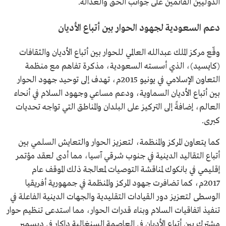
الدوليين القائمين على جوانب الحق والعدالة.
دعم السعودية لجهود الحوار بين أتباع الأديان
وقّع مركز الملك عبدالله العالمي للحوار بين أتباع الأديان والثقافات
(كايسيد)، الذي أسسته السعودية، مذكرة تفاهم مع منظمة
التعاون الإسلامي في يونيو 2015م، تهدف إلى توحيد جهود الحوار
بين أتباع الأديان السماوية، ودعم مساعي وجهود السلام في أنحاء
العالم، إضافةً إلى التركيز على البلدان والمناطق التي تواجه تحديات
كبرى.
كما يتعاون المركز والمنظمة، لتعزيز الحوار والتعايش السلمي بين
أتباع التقاليد الدينية في جنوب شرقي آسيا، مما أدى لعقد مؤتمر
إقليمي في بانكوك لمناقشة التوصيات لمعالجة ذلك الموقف عام
2017م، كما تضافرت جهود المركز والمنظمة في جمهورية أفريقيا
الوسطى لتعزيز دور القيادات التقليدية والجهات الدينية الفاعلة في
تنفيذ اتفاقيات السلام وبناء قدرات الحوار، مما استدعى تنظيم حوار
مشترك بين أتباع الأديان في العاصمة السنغالية داكار في ديسمبر