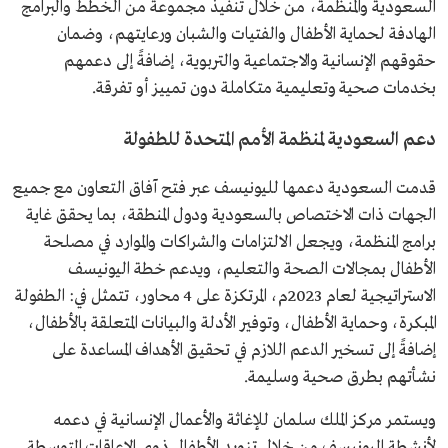
السعودية والمنظمة، من خلال تنفيذ مجموعة من الخطط والبرامج
الهادفة لحماية الأطفال والفتيات والشبان ورعايتهم، وضمان
حقوقهم الإنسانية والاجتماعية والتربوية، إضافةً إلى دعمهم
بخدمات صحية وتعليمية متكاملة دون تمييز أو تفرقة.
دعم السعودية لمنظمة الأمم المتحدة للطفولة
قدمت السعودية دعمها لليونيسف عبر فتح آفاق التعاون مع جميع
الجهات ذات الاختصاص بالسعودية ودول المنطقة، بما يحقق غاية
برامج المنظمة، ويجعل الالتزامات والشراكات والموارد في مصلحة
الأطفال بمجالات الصحة والتعليم، ويدعم خطة اليونيسف
الاستراتيجية لعام 2023م، المرتكزة على 4 محاور، تتمثل في: الطفولة
المبكرة، وحماية الأطفال، وتوفير الأدلة والبيانات المتعلقة بالأطفال،
إضافةً إلى تسخير الدعم اللازم في تحقيق الأهداف المساعدة على
نشأتهم بطرق صحية وسليمة.
ويستمر مركز الملك سلمان للإغاثة والأعمال الإنسانية في دعمه
لأنشطة اليونيسف من خلال تزويد الأطفال ذوي الإعاقات المتوسطة