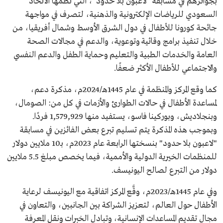
بجوائزهم في مسابقة "لاعبون بلا حدود"، التي نظمها الاتحاد
السعودي للرياضات الإلكترونية والذهنية، لتصرف في مواجهة
جائحة كورونا للأطفال في دول الشرق الأوسط وشمال أفريقيا، من
خلال تنفيذ برامج وقائية وتوعوية، والدعم في مجالات الصحة
العامة والخدمات الطبية والتعليم وحماية الطفل والدعم النفسي
والاجتماعي للأطفال الأكثر ضعفًا.
كما وقع المركز والمنظمة في عام 1445هـ/2024م، مذكرة دعم،
لمساعدة الأطفال في حالات الطوارئ والأزمات في كل من: الصومال،
وبنجلاديش، وبوركينا فاسو، يستفيد منها 1,579,929 فردًا.
وبموجب هذه المذكرة يتم تسليم تبرع بعض الفائزين في مسابقة
"لاعبون بلا حدود" بنسختها الرابعة عام 2023م، بـ10 ملايين دولار
للمنظمات الخيرية الدولية والأممية، فيما يخصص مبلغ 5.5 ملايين
دولار من التبرع لصالح اليونيسف.
وفي عام 1445هـ/2023م، وقَّع المركز اتفاقية مع اليونيسف لرعاية
الأطفال حول العالم، لتعزيز الشراكة بين الجانبين، والتعاون في
مجال تقديم المساعدات الإنسانية، وتبادل الخبرات ونقل المعرفة