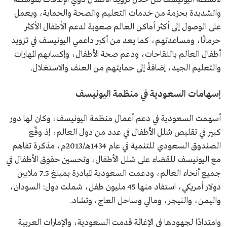
والشديدة بحزمة من خدمات التعليم والصحة والحماية، ويعمل
على الوصول إلى أكثر أماكن العالم صعوبة لدعم الأطفال الأكثر
حرمانًا، ومساعدتهم، كما يعد من أكبر داعمي اليونيسف في تزويد
أطفال العالم باللقاحات، ودعم صحة الأطفال، وإكسابهم المهارات
والتعليم الجيد، إضافةً إلى حمايتهم من العنف والاستغلال.
إسهامات السعودية في منظمة اليونيسف
أسهمت السعودية في دعم أعمال منظمة اليونيسف، وكان لها دور
كبير في تقليص شلل الأطفال في عدد من دول العالم، إذ وقّع
الصندوق السعودي للتنمية في عام 1434هـ/2013م، مذكرة تفاهم
مع اليونيسف للقضاء على شلل الأطفال، وتحسين حقوق الأطفال في
جميع أنحاء العالم، ودعمت السعودية المبادرة بمبلغ 7.5 ملايين
دولار أمريكي، استفاد منها 45 مليون طفل، شملت دول: السودان،
واليمن، والنيجر، ومالي وساحل العاج، وتشاد.
وامتدادًا لجهودها في الإغاثة قدمت السعودية، والإمارات العربية