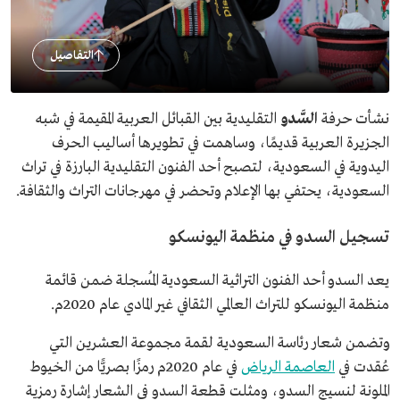
التفاصيل
نشأت حرفة
السَّدو
التقليدية بين القبائل العربية المقيمة في شبه
الجزيرة العربية قديمًا، وساهمت في تطويرها أساليب الحرف
اليدوية في السعودية، لتصبح أحد الفنون التقليدية البارزة في تراث
السعودية، يحتفي بها الإعلام وتحضر في مهرجانات التراث والثقافة.
تسجيل السدو في منظمة اليونسكو
يعد السدو أحد الفنون التراثية السعودية المُسجلة ضمن قائمة
منظمة اليونسكو للتراث العالمي الثقافي غير المادي عام 2020م.
وتضمن شعار رئاسة السعودية لقمة مجموعة العشرين التي
عُقدت في
العاصمة الرياض
في عام 2020م رمزًا بصريًّا من الخيوط
الملونة لنسيج السدو، ومثلت قطعة السدو في الشعار إشارة رمزية