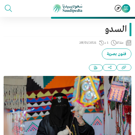
السدو
مقالة
1 د
28/01/2021
فنون بصرية