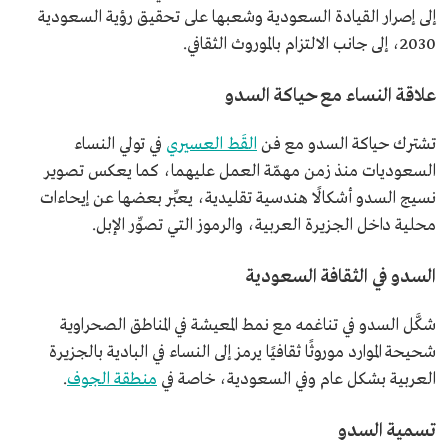
إلى إصرار القيادة السعودية وشعبها على تحقيق رؤية السعودية
2030، إلى جانب الالتزام بالموروث الثقافي.
علاقة النساء مع حياكة السدو
تشترك حياكة السدو مع فن
القَط العسيري
في تولي النساء
السعوديات منذ زمن مهمّة العمل عليهما، كما يعكس تصوير
نسيج السدو أشكالًا هندسية تقليدية، يعبِّر بعضها عن إيحاءات
محلية داخل الجزيرة العربية، والرموز التي تصوِّر الإبل.
السدو في الثقافة السعودية
شكَّل السدو في تناغمه مع نمط المعيشة في المناطق الصحراوية
شحيحة الموارد موروثًا ثقافيًا يرمز إلى النساء في البادية بالجزيرة
العربية بشكل عام وفي السعودية، خاصة في
منطقة الجوف
.
تسمية السدو