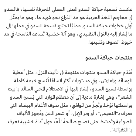
عكست تسمية حياكة السدو المعنى العملي للحرفة نفسها، فالسدو
في معاجم اللغة العربية هو مد الذراع نحو شيء ما، وهو ما يمثِّل
أولى خطوات حياكة السدو. عمليًّا تحتاج ناسجة السدو في عملها إلى
ما يُشار إليه بالنول التقليدي، وهو آلة خشبية تُساعد الناسجة في مد
خيوط الصوف وتثبيتها.
منتجات حياكة السدو
تُقدّم حياكة السدو منتجات متنوعة في تأثيث المنزل، مثل أغطية
الوسائد والمفارش، وفي مستويات أكثر اتساعًا تُنسج خيمة كاملة
بواسطة نسيج السدو، يُشار إليها في الاصطلاح المحلي السائد بـ"بيت
الشعر"، وهي إشارة مادية إلى أن معظم الموارد التي يُنسج السدو
بواسطتها تؤخذ وتُجزُّ من المواشي، مثل صوف الأغنام البيضاء التي
تعرف بـ"النعيمي"، أو وبر الإبل، أو شعر الماعز. وتُجهز الألياف
الصوفية وتُمشط حتى تصبح صالحةً للَّفِّ حول أداة خشبية تعرف
بـ"التغزالة".