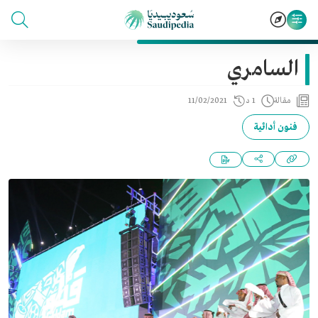
السامري
مقالة
1 د
11/02/2021
فنون أدائية