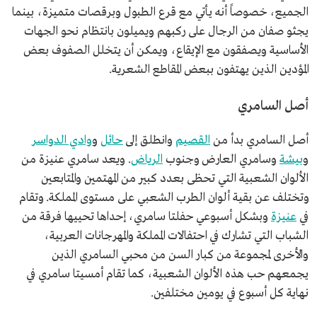
الجميع، خصوصاً أنه يأتي مع قرع الطبول وبرقصات متميزة، بينما
يجثو صفان من الرجال على ركبهم ويميلون بانتظام نحو الجهات
الأساسية ويصفقون مع الإيقاع، ويمكن أن يتخلل الصفوف بعض
المؤدين الذين يهتفون ببعض المقاطع الشعرية.
أصل السامري
أصل السامري بدأ من
القصيم
وانطلق إلى
حائل
و
وادي الدواسر
و
بيشة
وسامري العارض وجنوب
الرياض
. ويعد سامري عنيزة من
الألوان الشعبية التي تحظى بعدد كبير من المهتمين والمتابعين
وتختلف عن بقية ألوان الطرب الشعبي على مستوى المملكة. وتقام
في
عنيزة
وبشكل أسبوعي حفلتا سامري، إحداها تحييها فرقة من
الشباب التي تشارك في احتفالات المملكة والمهرجانات العربية،
والأخرى لمجموعة من كبار السن من محبي السامري الذين
يجمعهم حب هذه الألوان الشعبية، كما تقام أمسيتا سامري في
نهاية كل أسبوع في يومين مختلفين.