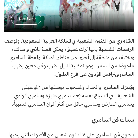
التفاصيل
السَّامري
من الفنون الشعبية في المملكة العربية السعودية. وتوصف
الرقصات الشعبية بأنها تراث عميق، يحكي قصة الماضي وأصالته،
وتختلف من منطقة إلى أخرى من مناطق المملكة. ولفظة السامري
مأخوذة من السمر، وهو تمضية الليل بطرب وفن معين يطرب
السامع ويتراقص المؤدون على قرع الطبول.
ويُعرَف السامري والحداء والمسحوب بوصفها من "الموسيقى
الشعبية". في السياق نفسه يُعد سامري عنيزة وسامري الوادي
وسامري العارض وسامري حائل من أكثر ألوان السامري شعبيةً.
سمات فن السامري
ينطوي فن السامري على غناء لون شعبي من الأصوات التي يحبها