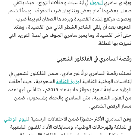
ويؤدى سامري
الجوف
في المناسبات وحفلات الزواج، حيث يلتقي
صفان بعضهما أمام بعض ويتناوبان ضرب الدفوف، ويبدأ الشاعر
وبصوت مرتفع إنشاد القصيدة ويرددها الصفان ثم يبدأ ضرب
الدفوف بعد أن يلقي الشاعر الشطر الثاني من القصيدة، وهكذا
حتى آخر القصيدة. وما يميز سامري الجوف هي لعبة التوريد التي
تميزت بها المنطقة.
رقصة السامري في الفلكلور الشعبي
تُصنف رقصة السامري تراثًا غير مادي، ضمن الفلكلور الشعبي في
المنافسات الوطنية الثقافية ل
وزارة الثقافة
السعودية، حيث أطلقت
الوزارة مسابقةً للفوز بجوائز مادية عام 2019م، يتنافس فيها عدد
من الفنون الشعبية، مثل السامري والحداء والمسحوب، ضمن
مسار الرقص الشعبي.
وفن السامري الأكثر حضورًا ضمن الاحتفالات الرسمية ل
ليوم الوطني
في المملكة والمهرجانات الوطنية، ومسابقات الأداء للفنون الشعبية