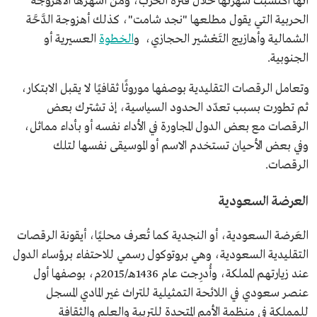
أنها اكتسبت شهرتها خلال فترة الحرب، ومن أشهرها الأهزوجة
الحربية التي يقول مطلعها "نجد شامت"، كذلك أهزوجة الدَّحَّة
الشمالية وأهازيج التَعْشير الحجازي، و
الخطوة
العسيرية أو
الجنوبية.
وتعامل الرقصات التقليدية بوصفها موروثًا ثقافيًا لا يقبل الابتكار،
ثم تطورت بسبب تعدّد الحدود السياسية، إذ تشترك بعض
الرقصات مع بعض الدول المجاورة في الأداء نفسه أو بأداء مماثل،
وفي بعض الأحيان تستخدم الاسم أو الموسيقى نفسها لتلك
الرقصات.
العرضة السعودية
العَرضة السعودية، أو النجدية كما تُعرف محليًا، أيقونة الرقصات
التقليدية السعودية، وهي بروتوكول رسمي للاحتفاء برؤساء الدول
عند زيارتهم المملكة، وأُدرِجت عام 1436هـ/2015م، بوصفها أول
عنصر سعودي في اللائحة التمثيلية للتراث غير المادي المسجل
للمملكة في منظمة الأمم المتحدة للتربية والعلم والثقافة