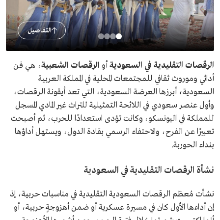
التفاصيل
الرقصات التقليدية في السعودية
أو
الرقصات الشعبية
، هي فن
أدائي وموروث ثقافي للمجتمعات المحلية في المملكة العربية
السعودية
،
أبرزها العرضة السعودية، التي تعد أيقونة الرقصات،
وأول عنصر سعودي في اللائحة التمثيلية للتراث غير المادي المسجل
للمملكة في اليونسكو، وكانت تؤدى استعدادًا للحرب، ثم أصبحت
تعبيرًا عن الفرح، والاحتفاء الرسمي بقادة الدول، ويستهل أداؤها
بنداء الحوربة.
نشأة الرقصات التقليدية في السعودية
نشأت مُعظم الرقصات السعودية التقليدية في مناسبات حربية، إذ
إن أداءها الأول كان في مسيرة عسكرية أو ضمن أهزوجةٍ حربية، أو