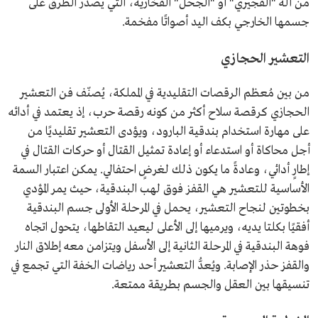
من آلة "الفجيري" أو "الجحل" الفخارية، التي يصدر الطرق على
جسمها الخارجي بكف اليد أصواتًا مفخمة.
التعشير الحجازي
من بين مُعظم الرقصات التقليدية في المملكة، يُصنّف فن التعشير
الحجازي كرقصة سلاح أكثر من كونه رقصة حرب، إذ يعتمد في أدائه
على مهارة استخدام بندقية البارود، ويؤدى التعشير تقليديًا من
أجل محاكاة أو استدعاء أو إعادة تمثيل القتال أو حركات القتال في
إطارٍ أدائي، وعادةً ما يكون ذلك لغرضٍ احتفالي. يمكن اعتبار السمة
الأساسية للتعشير هي القفز فوق لهب البندقية، حيث يمر المؤدي
بخطوتين لنجاح التعشير، يحمل في المرحلة الأولى جسم البندقية
أفقيًا بكلتا يديه، ويرميها إلى الأعلى ليعيد التقاطها، يتحول اتجاه
فوهة البندقية في المرحلة الثانية إلى الأسفل ويتزامن معه إطلاق النار
والقفز حذر الإصابة. ويُعدُّ التعشير أحد رياضات الخفة التي تجمع في
تنسيقها بين العقل والجسم بطريقة ممتعة.