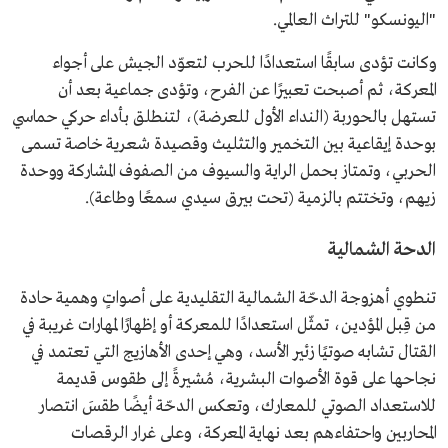
"اليونسكو" للتراث العالمي.
وكانت تؤدى سابقًا استعدادًا للحرب لتعوّد الجيش على أجواء
المعركة، ثم أصبحت تعبيرًا عن الفرح، وتؤدى جماعية بعد أن
تستهل بالحوربة (النداء الأول للعرضة)، لتنطلق بأداء حركي حماسي
بوحدة إيقاعية بين التخمير والتثليث وقصيدة شعرية خاصة تسمى
الحربي، وتمتاز بحمل الراية والسيوف من الصفوف المشاركة ووحدة
زيهم، وتختتم بالزمية (تحت بيرق سيدي سمعًا وطاعة).
الدحة الشمالية
تنطوي أهزوجة الدحّة الشمالية التقليدية على أصواتٍ وهمية حادة
من قِبل المؤدين، تمثّل استعدادًا للمعركة أو إظهارًا لمهارات غريبة في
القتال تشابه صوتيًا زئير الأسد، وهي إحدى الأهازيج التي تعتمد في
نجاحها على قوة الأصوات البشرية، مُشيرةً إلى طقوس قديمة
للاستعداد الصوتي للمعارك، وتعكس الدحّة أيضًا طقسَ انتصار
المحاربين واحتفاءهم بعد نهاية المعركة، وعلى غرار الرقصات