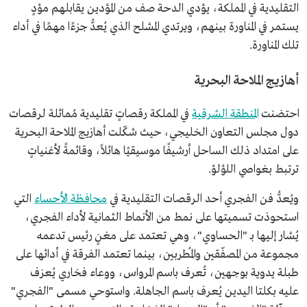
التقليدية في المملكة، يؤدي الدحة صف من المؤدين يقابلهم مؤدٍ
يستمر في المناورة بينهم، ويرتدي المشلح الذي يُعدُّ جزءًا مهمًا في أداء
تلك المناورة.
أهازيج الملاحة البحرية
احتضنت
المنطقة الشرقية
في المملكة رقصاتٍ تقليدية مُماثلة لرقصات
دول مجلس التعاون الخليجي، حيث شكّلت أهازيج الملاحة البحرية
على امتداد ذلك الساحل أرشيفًا موسيقيًا هائلاً، وقائمةً لأغنياتٍ
ترتبط بغواصي اللؤلؤ.
ويُعدُّ فن الفجري أحد الرقصات التقليدية في
محافظة الأحساء
التي
استحوذت تسميتها على نمط من الأنماط الثمانية لأداء الفجري،
يُشار إليها بـ "الحساوي"، وهي تعتمد على مغنٍ رئيس تدعمه
مجموعة من المصفّقين والمُطربين، بينما تعتمد الفرقة في أدائها على
طبلة يدوية بوجهين، تُعرف باسم المرواس، ووعاء فخاري يُعزف
عليه بكلتا اليدين يُعرف باسم الجاهلة. واستوحي مسمى "الفجري"