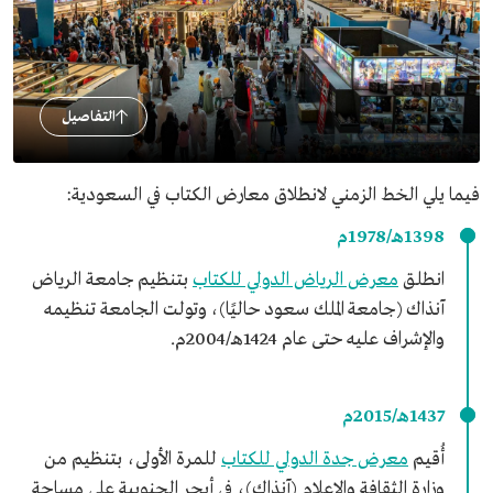
التفاصيل
فيما يلي الخط الزمني لانطلاق معارض الكتاب في السعودية:
1398هـ/1978م
انطلق
معرض الرياض الدولي للكتاب
بتنظيم جامعة الرياض
آنذاك (جامعة الملك سعود حاليًا)، وتولت الجامعة تنظيمه
والإشراف عليه حتى عام 1424هـ/2004م.
1437هـ/2015م
أُقيم
معرض جدة الدولي للكتاب
للمرة الأولى، بتنظيم من
وزارة الثقافة والإعلام (آنذاك)، في أبحر الجنوبية على مساحة