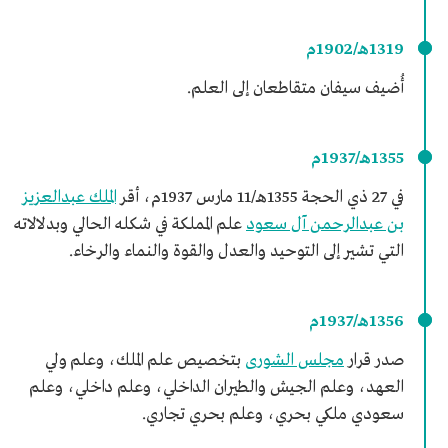
1319هـ/1902م
أُضيف سيفان متقاطعان إلى العلم.
1355هـ/1937م
في 27 ذي الحجة 1355هـ/11 مارس 1937م، أقر
الملك عبدالعزيز
بن عبدالرحمن آل سعود
علم المملكة في شكله الحالي وبدلالاته
التي تشير إلى التوحيد والعدل والقوة والنماء والرخاء.
1356هـ/1937م
صدر قرار
مجلس الشورى
بتخصيص علم الملك، وعلم ولي
العهد، وعلم الجيش والطيران الداخلي، وعلم داخلي، وعلم
سعودي ملكي بحري، وعلم بحري تجاري.