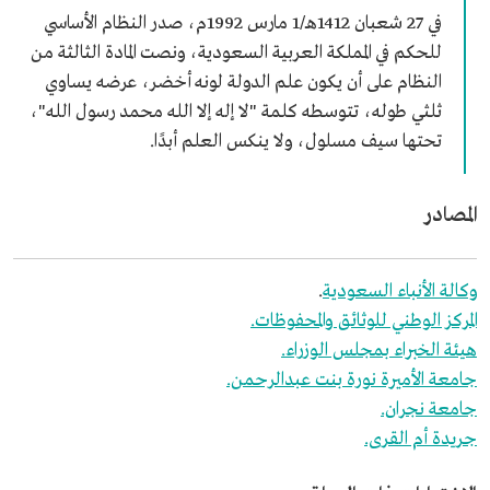
في 27 شعبان 1412هـ/1 مارس 1992م، صدر النظام الأساسي
للحكم في المملكة العربية السعودية، ونصت المادة الثالثة من
النظام على أن يكون علم الدولة لونه أخضر، عرضه يساوي
ثلثي طوله، تتوسطه كلمة "لا إله إلا الله محمد رسول الله"،
تحتها سيف مسلول، ولا ينكس العلم أبدًا.
المصادر
وكالة الأنباء السعودية
.
المركز الوطني للوثائق والمحفوظات.
هيئة الخبراء بمجلس الوزراء.
جامعة الأميرة نورة بنت عبدالرحمن.
جامعة نجران.
جريدة أم القرى.