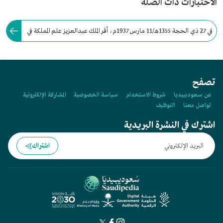
الاختبارات ذات الصلة
في 27 ذي الحجة 1355هـ/11 مارس 1937م، أقر الملك عبدالعزيز علم المملكة في
شكله الحالي وبدلالاته التي تشير إلى التوحيد والعدل والقوة والنماء والرخاء.
تصفح
عن سعوديبيديا
شروط الاستخدام
سياسة الخصوصية
المشاركة الإلكترونية
تواصل معنا
التوظيف
اشترك في النشرة البريدية
اشتراك