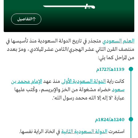
التفاصيل
العلم السعودي
متجذر في تاريخ الدولة السعودية منذ تأسيسها في
منتصف القرن الثاني عشر الهجري/الثامن عشر الميلادي، ومرّ بعدد
من المراحل كما يلي:
1139هـ/1727م
كانت راية
الدولة السعودية الأولى
منذ عهد
الإمام محمد بن
سعود
خضراء مشغولة من الخز والإبريسم، وكُتب عليها
عبارة 'لا إله إلا الله محمد رسول الله'.
1240هـ/1824م
استمرت
الدولة السعودية الثانية
في اتخاذ الراية نفسها.