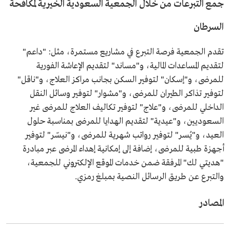
جمع التبرعات من خلال الجمعية السعودية الخيرية لمكافحة
السرطان
تقدم الجمعية فرصة التبرع في مشاريع مستمرة، مثل: "داعم"
لتقديم المساعدات المالية، و"مساند" لتقديم الإعاشة الفورية
للمرضى، و"إسكان" لتوفير السكن بجانب مراكز العلاج، و"ناقل"
لتوفير تذاكر الطيران للمرضى، و"مشوار" لتوفير وسائل النقل
الداخلي للمرضى، و"علاج" لتوفير تكاليف العلاج للمرضى غير
السعوديين، و"عيدية" لتقديم الهدايا للمرضى بمناسبة حلول
العيد، و"يُسر" لتوفير رواتب شهرية للمرضى، و"نيسّر" لتوفير
أجهزة طبية للمرضى، إضافة إلى إمكانية إهداء المرضى عبر مبادرة
"هديتي لك" المرفقة ضمن خدمات الموقع الإلكتروني للجمعية،
والتبرع عن طريق الرسائل النصية بمبلغ رمزي.
المصادر