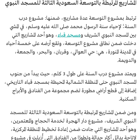
المشاريع المرتبطة بالتوسعة السعودية الثالثة للمسجد النبوي
ترتبط بمشروع التوسعة عدة مشاريع، ضمنها: مشروع درب
السنة؛ لإحياء سنة الرسول محمد صلى الله عليه وسلم، في المشي
بين المسجد النبوي الشريف و
مسجد قباء
، وهو أحد المشاريع التي
دخلت ضمن نطاق مشروع التوسعة، وتقع أرضه على خمسة أحياء
في المدينة المنورة، هي: حي العوالي، وقربان، والبحر، والجمعة،
والدويمة.
ويمتد مشروع درب السنة على طول 3 كلم، حيث يبدأ من جنوب
المسجد النبوي حتى المنطقة الشمالية المحيطة بمسجد قباء التاريخي،
إضافة إلى قطع أراضٍ مطورة تضم مجموعة من الفنادق والأبراج
السكنية.
ومن ضمن المشاريع المرتبطة بالتوسعة السعودية الثالثة للمسجد
النبوي الشريف، مشروع دار الهجرة لخدمة الحجاج والمعتمرين،
وهو أحد المشاريع التي جاءت ضمن إعادة تخطيط المنطقة المركزية،
لإتاحة بدائل أكثر حداثة وتطورًا من الفنادق التي أُزيلت في مشروع