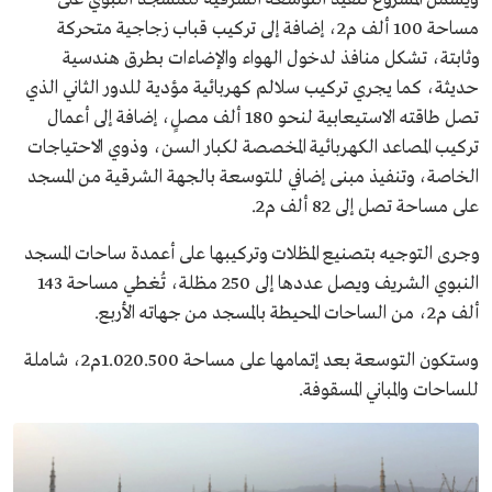
مساحة 100 ألف م2، إضافة إلى تركيب قباب زجاجية متحركة
وثابتة، تشكل منافذ لدخول الهواء والإضاءات بطرق هندسية
حديثة، كما يجري تركيب سلالم كهربائية مؤدية للدور الثاني الذي
تصل طاقته الاستيعابية لنحو 180 ألف مصلٍ، إضافة إلى أعمال
تركيب المصاعد الكهربائية المخصصة لكبار السن، وذوي الاحتياجات
الخاصة، وتنفيذ مبنى إضافي للتوسعة بالجهة الشرقية من المسجد
على مساحة تصل إلى 82 ألف م2.
وجرى التوجيه بتصنيع المظلات وتركيبها على أعمدة ساحات المسجد
النبوي الشريف ويصل عددها إلى 250 مظلة، تُغطي مساحة 143
ألف م2، من الساحات المحيطة بالمسجد من جهاته الأربع.
وستكون التوسعة بعد إتمامها على مساحة 1.020.500م2، شاملة
للساحات والمباني المسقوفة.