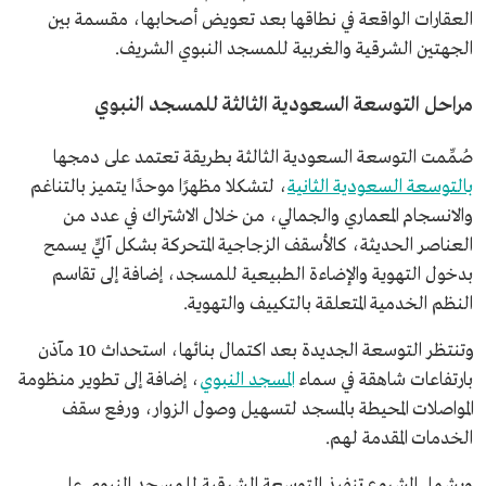
العقارات الواقعة في نطاقها بعد تعويض أصحابها، مقسمة بين
الجهتين الشرقية والغربية للمسجد النبوي الشريف.
مراحل التوسعة السعودية الثالثة للمسجد النبوي
صُمِّمت التوسعة السعودية الثالثة بطريقة تعتمد على دمجها
بالتوسعة السعودية الثانية
، لتشكلا مظهرًا موحدًا يتميز بالتناغم
والانسجام المعماري والجمالي، من خلال الاشتراك في عدد من
العناصر الحديثة، كالأسقف الزجاجية المتحركة بشكل آليٍّ يسمح
بدخول التهوية والإضاءة الطبيعية للمسجد، إضافة إلى تقاسم
النظم الخدمية المتعلقة بالتكييف والتهوية.
وتنتظر التوسعة الجديدة بعد اكتمال بنائها، استحداث 10 مآذن
بارتفاعات شاهقة في سماء
المسجد النبوي
، إضافة إلى تطوير منظومة
المواصلات المحيطة بالمسجد لتسهيل وصول الزوار، ورفع سقف
الخدمات المقدمة لهم.
ويشمل المشروع تنفيذ التوسعة الشرقية للمسجد النبوي على