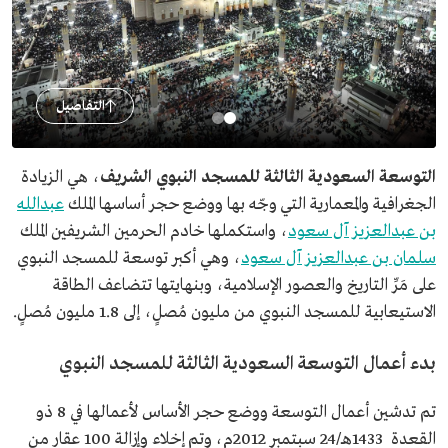
التفاصيل
التوسعة السعودية الثالثة للمسجد النبوي الشريف
، هي الزيادة
الجغرافية والمعمارية التي وجّه بها ووضع حجر أساسها الملك
عبدالله
بن عبدالعزيز آل سعود
، واستكملها خادم الحرمين الشريفين الملك
سلمان بن عبدالعزيز آل سعود
، وهي أكبر توسعة للمسجد النبوي
على مَرِّ التاريخ والعصور الإسلامية، وبنهايتها تتضاعف الطاقة
الاستيعابية للمسجد النبوي من مليون مُصلٍ، إلى 1.8 مليون مُصلٍ.
بدء أعمال التوسعة السعودية الثالثة للمسجد النبوي
تم تدشين أعمال التوسعة ووضع حجر الأساس لأعمالها في 8 ذو
القعدة 1433هـ/24 سبتمبر 2012م، وتم إخلاء وإزالة 100 عقار من