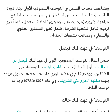
وتضاعفت مساحة المسعى في التوسعة السعودية الأولى ببناء دوره
الثاني، وإنشاء بناء مخصص لسقيا زمزم، وتركيب مضخة لرفع
مياهها، وتزويد زمزم بصنابير، ومجرى للماء المستعمل، كما أجري
ترميم شامل للكعبة المشرفة، شمل تغيير السقفين العلوي
والسفلي، ومعالجة تشققات الجدران.
التوسعة في عهد الملك فيصل
ضمن أعمال التوسعة السعودية الأولى في عهد الملك
فيصل بن
عبدالعزيز
أزيل البناء المحيط ب
مقام إبراهيم
، للتوسعة على
الطائفين، ووضع المقام في غطاء بلوري عام 1387هـ/1967م،وفي عهده
بُنيت
مكتبة الحرم المكي الشريف
، وفي عام 1398هـ/1978م بدأت
توسعة المطاف.
التوسعة في عهد الملك خالد