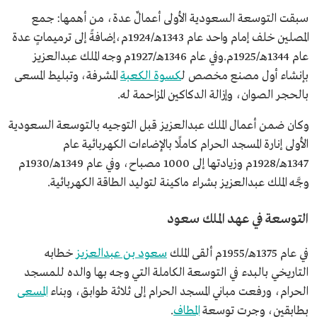
سبقت التوسعة السعودية الأولى أعمالٌ عدة، من أهمها: جمع
المصلين خلف إمام واحد عام 1343هـ/1924م،إضافةً إلى ترميماتٍ عدة
عام 1344هـ/1925م.وفي عام 1346هـ/1927م وجه الملك عبدالعزيز
بإنشاء أول مصنع مخصص ل
كسوة الكعبة
المشرفة، وتبليط المسعى
بالحجر الصوان، وإزالة الدكاكين المزاحمة له.
وكان ضمن أعمال الملك عبدالعزيز قبل التوجيه بالتوسعة السعودية
الأولى إنارة المسجد الحرام كاملًا بالإضاءات الكهربائية عام
1347هـ/1928م وزيادتها إلى 1000 مصباح، وفي عام 1349هـ/1930م
وجَّه الملك عبدالعزيز بشراء ماكينة لتوليد الطاقة الكهربائية.
التوسعة في عهد الملك سعود
في عام 1375هـ/1955م ألقى الملك
سعود بن عبدالعزيز
خطابه
التاريخي بالبدء في التوسعة الكاملة التي وجه بها والده للمسجد
الحرام، ورفعت مباني المسجد الحرام إلى ثلاثة طوابق، وبناء
المسعى
بطابقين، وجرت توسعة
المطاف
.