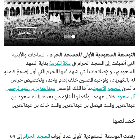
التفاصيل
التوسعة السعودية الأولى للمسجد الحرام،
الساحات والأبنية
التي أضيفت إلى المسجد الحرام في
مكة المكرمة
بداية العهد
السعودي، والإصلاحات التي شهد فيها الحرم المكي أول إضاءةٍ كاملةٍ
له بالكهرباء، وتوحيد المصلين خلف إمام واحد، وتخصيص حراس
دائمين
للحجر الأسود
.بدأها الملك المؤسس
عبدالعزيز بن عبدالرحمن
آل سعود
خلال عهده، وأكملها أبناؤه من بعده: الملك سعود بن
عبدالعزيز والملك فيصل بن عبدالعزيز والملك خالد بن عبدالعزيز.
خصائصها
رفعت التوسعة السعودية الأولى عدد أبواب
المسجد الحرام
إلى 64