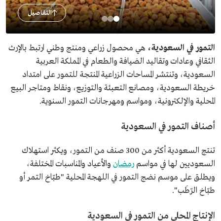
التفاصيل
التمور في السعودية،
هي محصول زراعي ومنتج وطني ارتبط بالإرث
الثقافي وعادات وتقاليد الضيافة والطعام في المملكة العربية
السعودية، وتنتشر المساحات الزراعية المنتجة للتمور على امتداد
خريطة السعودية، ومصانع التعبئة والتوزيع، ونقاط ومتاجر البيع
المحلية والإلكترونية، ومواسم ومهرجانات التمور السنوية.
أصناف التمور في السعودية
تنتج السعودية أكثر من 300 صنف من التمور، ويكثر استهلاك
السعوديين لها في مواسم
رمضان
والأعياد والمناسبات المختلفة،
ويطلق على موسم نضج التمور في اللهجة المحلية "طبّاخ التمر أو
طبّاخ الرّطَب".
الإنتاج المحلي من التمور في السعودية