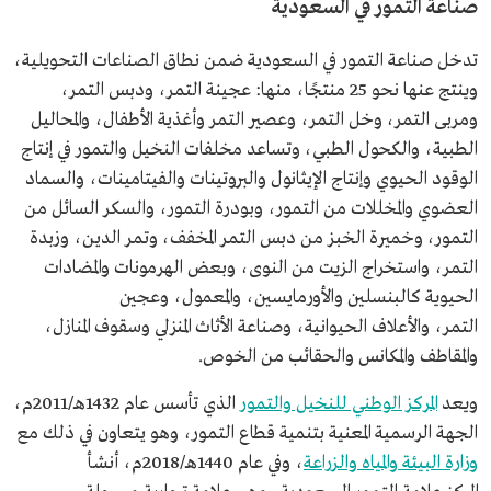
صناعة التمور في السعودية
تدخل صناعة التمور في السعودية ضمن نطاق الصناعات التحويلية،
وينتج عنها نحو 25 منتجًا، منها: عجينة التمر، ودبس التمر،
ومربى التمر، وخل التمر، وعصير التمر وأغذية الأطفال، والمحاليل
الطبية، والكحول الطبي، وتساعد مخلفات النخيل والتمور في إنتاج
الوقود الحيوي وإنتاج الإيثانول والبروتينات والفيتامينات، والسماد
العضوي والمخللات من التمور، وبودرة التمور، والسكر السائل من
التمور، وخميرة الخبز من دبس التمر المخفف، وتمر الدين، وزبدة
التمر، واستخراج الزيت من النوى، وبعض الهرمونات والمضادات
الحيوية كالبنسلين والأورمايسين، والمعمول، وعجين
التمر، والأعلاف الحيوانية، وصناعة الأثاث المنزلي وسقوف المنازل،
والمقاطف والمكانس والحقائب من الخوص.
ويعد
المركز الوطني للنخيل والتمور
الذي تأسس عام 1432هـ/2011م،
الجهة الرسمية المعنية بتنمية قطاع التمور، وهو يتعاون في ذلك مع
وزارة البيئة والمياه والزراعة
، وفي عام 1440هـ/2018م، أنشأ