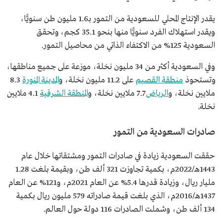
يقدر الإنتاج المحلي للسعودية من التمور بـ1.6 مليون طن سنويًّا،
ويقدر استهلاك الفرد سنويًّا منها بنحو 35.1 كجم، وتحقق
السعودية 125% من الاكتفاء الذاتي من محاصيل التمور.
وفي السعودية أكثر من 34 مليون نخلة، موزعة على جميع مناطقها،
وتستحوذ
منطقة القصيم
على 11.2 مليون نخلة، و
المدينة المنورة
8.3
ملايين نخلة، و
الرياض
7.7 ملايين نخلة، و
المنطقة الشرقية
4.1 ملايين
نخلة.
صادرات السعودية من التمور
حققت السعودية زيادة في صادرات التمور ومشتقاتها خلال عام
1443هـ/2022م، بكمية تجاوزت 321 ألف طن، وبقيمة بلغت 1.28
مليار ريال، وزيادة قدرها 5.4% عن العام 2021م، و121% عن العام
1437هـ/2016م، الذي بلغت قيمة صادراته 579 مليون ريال بكمية
134 ألف طن، وشملت الصادرات 116 دولة حول العالم.