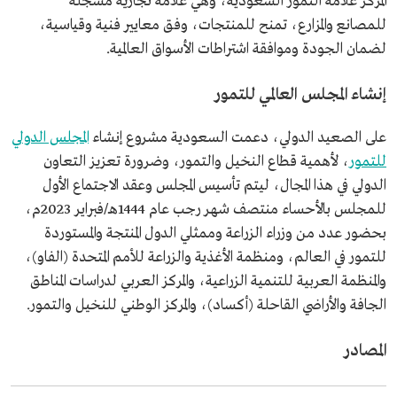
المركز علامة التمور السعودية، وهي علامة تجارية مسجلة
للمصانع والمزارع، تمنح للمنتجات، وفق معايير فنية وقياسية،
لضمان الجودة وموافقة اشتراطات الأسواق العالمية.
إنشاء المجلس العالمي للتمور
على الصعيد الدولي، دعمت السعودية مشروع إنشاء
المجلس الدولي
للتمور
، لأهمية قطاع النخيل والتمور، وضرورة تعزيز التعاون
الدولي في هذا المجال، ليتم تأسيس المجلس وعقد الاجتماع الأول
للمجلس بالأحساء منتصف شهر رجب عام 1444هـ/فبراير 2023م،
بحضور عدد من وزراء الزراعة وممثلي الدول المنتجة والمستوردة
للتمور في العالم، ومنظمة الأغذية والزراعة للأمم المتحدة (الفاو)،
والمنظمة العربية للتنمية الزراعية، والمركز العربي لدراسات المناطق
الجافة والأراضي القاحلة (أكساد)، والمركز الوطني للنخيل والتمور.
المصادر