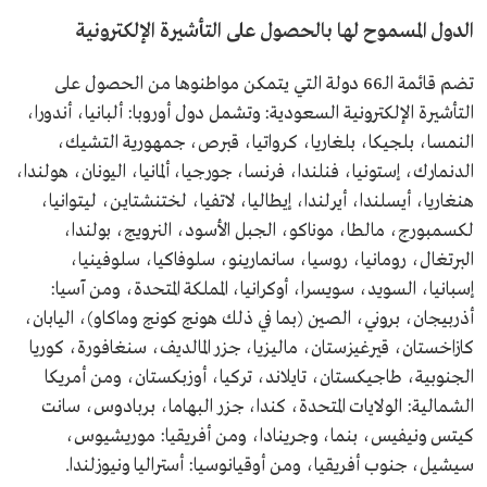
الدول المسموح لها بالحصول على التأشيرة الإلكترونية
تضم قائمة الـ66 دولة التي يتمكن مواطنوها من الحصول على
التأشيرة الإلكترونية السعودية: وتشمل دول أوروبا: ألبانيا، أندورا،
النمسا، بلجيكا، بلغاريا، كرواتيا، قبرص، جمهورية التشيك،
الدنمارك، إستونيا، فنلندا، فرنسا، جورجيا، ألمانيا، اليونان، هولندا،
هنغاريا، أيسلندا، أيرلندا، إيطاليا، لاتفيا، لختنشتاين، ليتوانيا،
لكسمبورج، مالطا، موناكو، الجبل الأسود، النرويج، بولندا،
البرتغال، رومانيا، روسيا، سانمارينو، سلوفاكيا، سلوفينيا،
إسبانيا، السويد، سويسرا، أوكرانيا، المملكة المتحدة، ومن آسيا:
أذربيجان، بروني، الصين (بما في ذلك هونج كونج وماكاو)، اليابان،
كازاخستان، قيرغيزستان، ماليزيا، جزر المالديف، سنغافورة، كوريا
الجنوبية، طاجيكستان، تايلاند، تركيا، أوزبكستان، ومن أمريكا
الشمالية: الولايات المتحدة، كندا، جزر البهاما، بربادوس، سانت
كيتس ونيفيس، بنما، وجرينادا، ومن أفريقيا: موريشيوس،
سيشيل، جنوب أفريقيا، ومن أوقيانوسيا: أستراليا ونيوزلندا.