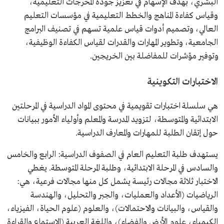
البشري، بهدف الإسهام في تعزيز جودة المخرجات التعليمية،
وقياس كفاءة المناهج والخطط التعليمية في مؤسسات التعليم
العالي​، وتصميم أدوات قياس علمية تسهم في تصنيف البرامج
الجامعية، وتطوير المهارات والقدرات لقياس الكفاءة الوظيفية،
وتوفير مؤشرات للمفاضلة بين الخريجين.
الاختبارات التكوينية
هي سلسلة اختبارات تقويمية في محتوى المواد الدراسية في المرحلتين
الابتدائية والمتوسطة، لتزويد المدرسة والمعلم وأولياء الأمور ببيانات
حول إتقان الطلبة للمهارات والمعارف الدراسية.
يستهدف طلبة التعليم العام في الصفوف الدراسية: الرابع والخامس
والسادس في المرحلة الابتدائية، وطلبة المرحلة المتوسطة. يغطي
الاختبار ثلاثة مجالات رئيسة يشمل كل منها مجالات فرعية، هي:
الرياضيات (الأعداد والعمليات، والجبر والتحليل، والهندسة
والقياس، والبيانات والاحتمالات​)، والعلوم (علوم الحياة، الفيزياء،
الكيمياء، علوم الأرض والفضاء)، واللغة العربية (الاستماع والقراءة