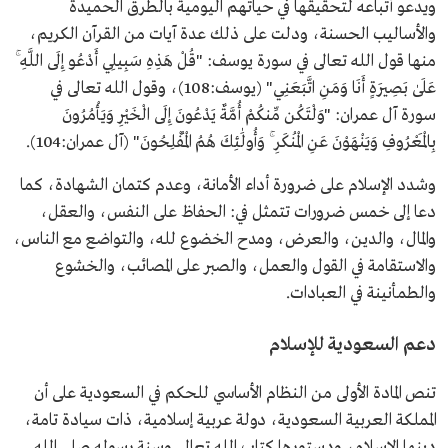
ويدعو أتباعه لتحقيقها في حياتهم اليومية بالطرق الحميدة
والأساليب الحسنة، ودلت على ذلك عدة آيات من القرآن الكريم،
منها قول الله تعالى في سورة يوسف: "قُلْ هَذِهِ سَبِيلِي أَدْعُو إِلَى اللَّهِ ۚ
عَلَىٰ بَصِيرَةٍ أَنَا وَمَنِ اتَّبَعَنِي" (يوسف:108)، وقول الله تعالى في
سورة آل عمران: "وَلْتَكُن مِّنكُمْ أُمَّةٌ يَدْعُونَ إِلَى الْخَيْرِ وَيَأْمُرُونَ
بِالْمَعْرُوفِ وَيَنْهَوْنَ عَنِ الْمُنكَرِ ۚ وَأُولَٰئِكَ هُمُ الْمُفْلِحُونَ" (آل عمران:104).
وشدد الإسلام على ضرورة أداء الأمانة، وعدم كتمان الشهادة، كما
دعا إلى خمس ضرورات تتمثل في: الحفاظ على النفس، والعقل،
والمال، والدين، والعرض، ومدح الخضوع لله، والتواضع مع الناس،
والاستقامة في القول والعمل، والصبر على المصائب، والخشوع
والطمأنينة في العبادات.
دعم السعودية للإسلام
تنص المادة الأولى من النظام الأساسي للحكم في السعودية على أن
المملكة العربية السعودية، دولة عربية إسلامية، ذات سيادة تامة،
دينها الإسلام، ودستورها كتاب الله تعالى وسنة رسوله صلى الله