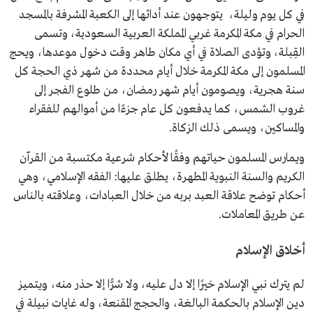
في كل يوم وليلة، يتوجهون عند أدائها إلى الكعبة المشرفة بالمسجد
الحرام في مكة المكرمة غربي المملكة العربية السعودية، وتسمى
القِبلة، وتؤدى الصلاة في أي مكان طاهر وقت دخول موعدها، ويحج
المسلمون إلى مكة المكرمة خلال أيام محددة من شهر ذي الحجة كل
سنة هجرية، ويصومون أيام شهر رمضان، من طلوع الفجر إلى
غروب الشمس، كما يدفعون كل عام جزءًا من أموالهم للفقراء
والمساكين، ويسمى ذلك الزكاة.
ويمارس المسلمون حياتهم وفقًا لأحكام شرعية مكتسبة من القرآن
الكريم والسنة النبوية المطهرة، يطلق عليها: الفقه الإسلامي، وهي
أحكام توضح علاقة العبد بربه من خلال العبادات، وعلاقته بالناس
عن طريق المعاملات.
أخلاق الإسلام
لم يترك نبي الإسلام خيرًا إلا دل عليه، ولا شرًّا إلا حذر منه، ويتميز
دين الإسلام بالحكمة البالغة، والحجج المقنعة، وله غايات نبيلة في