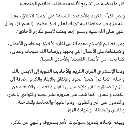
كل ما يقضيه من تشريع لأتباعه بمختلف فئاتهم المجتمعية.
ونص القرآن الكريم والأحاديث الشريفة على أهمية الأخلاق، وقال
الله عز وجل مخاطبًا نبيه "وإنك لعلى خلق عظيم" (القلم:4)، وقال
النبي صلى الله عليه وسلم "إنما بعثت لأتمم مكارم الأخلاق".
ومن تعاليم الإسلام دعوة الناس لمكارم الأخلاق ومحاسن الأعمال،
والاستقامة على الأعمال التي يحبها ويرضاها الله سبحانه وتعالى،
كما يحذر من الأعمال الذميمة والأخلاق السيئة.
ودعا الإسلام في القرآن الكريم والأحاديث النبوية إلى الإيمان بالله
ورسله، كما عزز أهمية الجود والإنفاق والإيثار والكرم، إضافة إلى
التزام الصدق والتقى والإحسان في القول والعمل، والابتعاد عن
الكذب والنفاق، كما شدد على ضرورة نشر المحبة والتواصي بالخير،
والتعاون على البر والتقوى، وذم الغيبة والتحاسد والمشاحنة،
والغش والخيانة، وشهادة الزور.
ويهتم الإسلام بتعزيز سلوكيات الأمر بالمعروف والنهي عن المنكر،