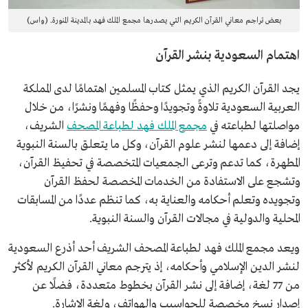
بعض تراجم معاني القرآن الكريم التي يصدرها مجمع الملك فهد بالمدينة المنورة. (واس)
اهتمام السعودية بنشر القرآن
يجد القرآن الكريم الذي يمثل كتاب المسلمين اهتمامًا لدى المملكة
العربية السعودية تلاوةً وتجويدًا وحفظًا وفهمًا ونشرًا، من خلال
مواصلتها لطباعته في
مجمع الملك فهد لطباعة المصحف
الشريف،
إضافة إلى دعمها لنشر علوم القرآن، وكل ما يتعلق بالسنة النبوية
المطهرة، كما تدعم وترعى الجمعيات المتخصصة في تحفيظ القرآن،
وتشجع على الاستفادة من الخدمات المخصصة لحفظ القرآن
وتجويده وتعلم أحكامه والعناية به، كما تنظم عددًا من المسابقات
المحلية والدولية في مجالات القرآن والسنة النبوية.
ويعد مجمع الملك فهد لطباعة المصحف الشريف أحد أذرع السعودية
لنشر الدين الإسلامي وأحكامه، إذ يترجم معاني القرآن الكريم لأكثر
من 77 لغة، إضافة إلى نشر القرآن بخطوط متعددة، فضلًا عن
إصدار نسخ مخصصة للحواسيب والهواتف، ولغة الإشارة.