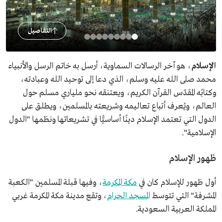
التفاصيل
الإسلام
، هو آخر الرسالات السماوية، أرسل به خاتم الرسل والأنبياء
محمد صلى الله عليه وسلم، الذي دعا إلى توحيد الله وعبادته،
وكتابُه المقدّس القرآن الكريم، ويعتنقه نحو ملياري مسلم حول
العالم، ويُعرف أتباع تعاليمه وشريعته بالمسلمين، ويطلق على
الدول التي تعتمد الإسلام دينًا أساسيًّا في تشريعاتها ونظمها "الدول
الإسلامية".
ظهور الإسلام
أول ظهور للإسلام كان في
مكة المكرمة
، وفيها قبلة المسلمين "الكعبة
المشرفة" التي تتوسط
المسجد الحرام
، وتقع مدينة مكة المكرمة غربي
المملكة العربية السعودية.