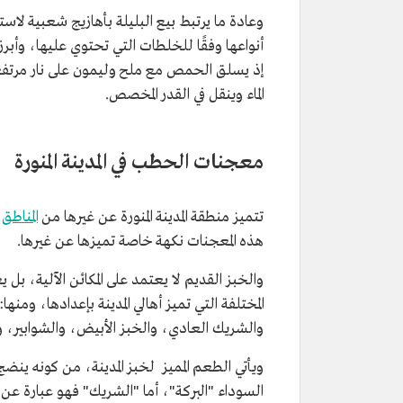
وعادة ما يرتبط بيع البليلة بأهازيج شعبية لاس
أنواعها وفقًا للخلطات التي تحتوي عليها، وأبر
إذ يسلق الحمص مع ملح وليمون على نار مرتفعة
الماء وينقل في القدر المخصص.
معجنات الحطب في المدينة المنورة
تتميز منطقة المدينة المنورة عن غيرها من
المناطق
ب
هذه المعجنات نكهة خاصة تميزها عن غيرها.
المختلفة التي تميز أهالي المدينة بإعدادها، وم
والشريك العادي، والخبز الأبيض، والشوابير،
ويأتي الطعم المميز لخبز المدينة، من كونه ي
السوداء "البركة"، أما "الشريك" فهو عبارة ع