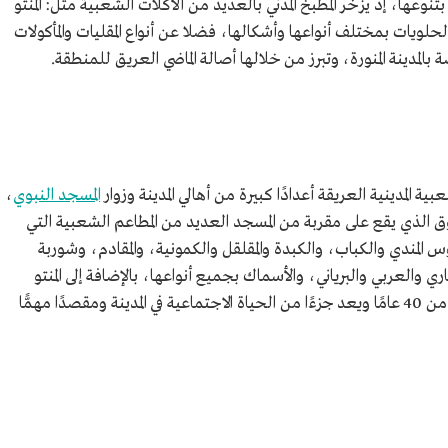
تنوعها، إذ يزخر المطبخ المدني بالعديد من الأكلات الشعبية مثل: المنتو
حلويات بمختلف أنواعها وأشكالها، فضلا عن أنواع المقليات والمأكولات
بالمدينة المنورة، وتبرز من خلالها أصالة الماضي العريق للمنطقة.
ية المدينية العريقة أعدادًا كبيرة من أهالي المدينة وزوار
المسجد النبوي
،
 الذي يقع على مقربة من المسجد العديد من المطاعم الشعبية التي
المندي والكباب، والكبدة والمقلقل والكمونية، والمقادم، وشوربة
ري والعربي والبرياني، والأسماك بجميع أنواعها، بالإضافة إلى المنتو
واليغمش والبف، حيث يقدر عمر السوق بأكثر من 40 عامًا ويعد جزءًا من الحياة الاجتماعية في المدينة ومقصدًا مهمًّا