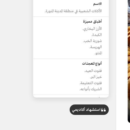
الاسم
الأكلات الشعبية في منطقة المدينة المنورة.
أطباق مميزة
الأرز البخاري.
الكبدة.
شوربة الحَب.
الهريسة.
المنتو.
أنواع المعجنات
فتوت العيد.
خبز البر.
فتوت التعتيمة.
الشريك بأنواعه.
مأكولات ومشروبات رمضانية
شوربة الحَب.
استشهاد أكاديمي
السمبوسة.
الفرني.
البف.