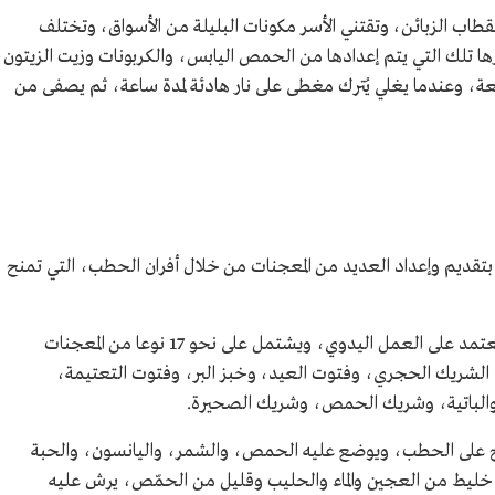
تقطاب الزبائن، وتقتني الأسر مكونات البليلة من الأسواق، وتختلف
زها تلك التي يتم إعدادها من الحمص اليابس، والكربونات وزيت الزيتون،
، وعندما يغلي يُترك مغطى على نار هادئة لمدة ساعة، ثم يصفى من
تقديم وإعداد العديد من المعجنات من خلال أفران الحطب، التي تمنح
والخبز القديم لا يعتمد على المكائن الآلية، بل يعتمد على العمل اليدوي، ويشتمل على نحو 17 نوعا من المعجنات
نها: الشريك الحجري، وفتوت العيد، وخبز البر، وفتوت التعتيمة،
 والباتية، وشريك الحمص، وشريك الصحيرة.
نضج على الحطب، ويوضع عليه الحمص، والشمر، واليانسون، والحبة
ن خليط من العجين والماء والحليب وقليل من الحمّص، يرش عليه