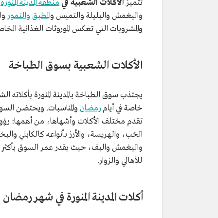
تتميز
الأكلات الشعبية في
منطقة المدينة المنورة
ب
واليغمش والبليلة والتميس و
المطبق
والتمور
وال
والمشروبات التي تعكس الموروثات الغذائية الخاصة 
الأكلات الشعبية بسوق الطباخة
يجتذب سوق الطباخة بالمدينة المنورة بأكلاته الشعب
خاصة في أيام
رمضان
والمناسبات. ويحتضن السوق
تقدم مختلف الأكلات وأشهاها، من أهمها: رؤوس 
الحَب، والهريسة، والأرز بأنواعه كالكابلي والبخا
للأهالي والزوار.
أكلات المدينة المنورة في شهر رمضان