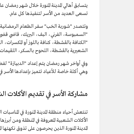
يتسابق أهالي المدينة المنورة خلال شهر رمضان ع
تسعى العديد من الأسر لتنفيذها كل عام.
وتتصدر "شوربة الحَب" سفر الطعام الرمضانية لأهل 
"السمبوسة، الفرني، البف، البريك، قاضي قضى، ا
"الكنافة بالقشطة، كنافة باللوز أو المكسرات، الج
الشعيرية بالقشطة، اللحوح بالسكر، اللقيمات"
وفي أواخر شهر رمضان يتم إعداد "الدبيازة" لفط
وهي أكلة خاصة للأعياد تتميز بإعدادها الأسر في ال
مشاركة الأسر في تقديم الأكلات الشعب
تنتعش أحياء منطقة المدينة المنورة في المناسبات
الأكلات الشعبية المعروفة في المنطقة ومن أبرزه
المدينة المنورة الذين يحرصون على تذوق نكهتها الم