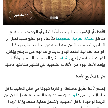
التفاصيل
الأقط
، أو
المضير
،
ويُطلق عليه أيضًا
البقل
أو
الجميد
، ويعرف في
مناطق
المملكة العربية السعودية
بالأقط، وهو قطع صلبة تميل إلى
البياض، يُصنع من اللبن بعد فصله عن الحليب، بغرض حفظ
خواصه الغذائية. اعتمد البدو قديمًا في غذائهم على ما يُنتج ويُخزن
لفترات طويلة من إنتاج
الماشية
، مثل: الحليب، والسمن، والأقط،
ويُعد الأقط اليوم من الأكلات الشعبية التي تشتهر صناعتها محليًا.
طريقة صُنع الأقط
يُصنع الأقط بطُرق مختلفة، وأكثرها شيوعًا هي خض الحليب داخل
جلد الماعز المُسمى "
قربة
"، إذ تساعد هذه العملية في فصل اللبن عن
الزبدة الموجودة داخل الحليب، وتكتمل عملية صنعه بإزالة الزبدة