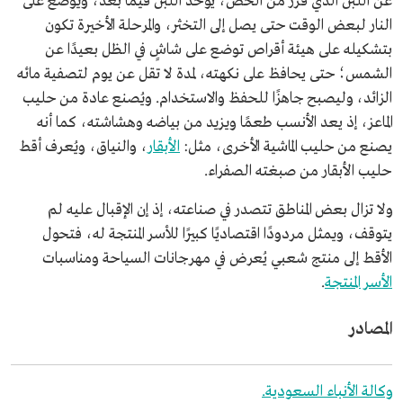
عن اللبن الذي فرز من الخض، يؤخذ اللبن فيما بعد، ويوضع على
النار لبعض الوقت حتى يصل إلى التخثر، والمرحلة الأخيرة تكون
بتشكيله على هيئة أقراص توضع على شاشٍ في الظل بعيدًا عن
الشمس؛ حتى يحافظ على نكهته، لمدة لا تقل عن يوم لتصفية مائه
الزائد، وليصبح جاهزًا للحفظ والاستخدام. ويُصنع عادة من حليب
الماعز، إذ يعد الأنسب طعمًا ويزيد من بياضه وهشاشته، كما أنه
يصنع من حليب الماشية الأخرى، مثل:
الأبقار
، والنياق، ويُعرف أقط
حليب الأبقار من صبغته الصفراء.
ولا تزال بعض المناطق تتصدر في صناعته، إذ إن الإقبال عليه لم
يتوقف، ويمثل مردودًا اقتصاديًا كبيرًا للأسر المنتجة له، فتحول
الأقط إلى منتج شعبي يُعرض في مهرجانات السياحة ومناسبات
الأسر المنتجة
.
المصادر
وكالة الأنباء السعودية.