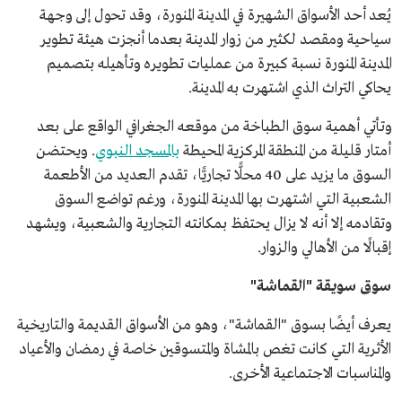
يُعد أحد الأسواق الشهيرة في المدينة المنورة، وقد تحول إلى وجهة
سياحية ومقصد لكثير من زوار المدينة بعدما أنجزت هيئة تطوير
المدينة المنورة نسبة كبيرة من عمليات تطويره وتأهيله بتصميم
يحاكي التراث الذي اشتهرت به المدينة.
وتأتي أهمية سوق الطباخة من موقعه الجغرافي الواقع على بعد
أمتار قليلة من المنطقة المركزية المحيطة
بالمسجد النبوي
. ويحتضن
السوق ما يزيد على 40 محلًّا تجاريًّا، تقدم العديد من الأطعمة
الشعبية التي اشتهرت بها المدينة المنورة، ورغم تواضع السوق
وتقادمه إلا أنه لا يزال يحتفظ بمكانته التجارية والشعبية، ويشهد
إقبالًا من الأهالي والزوار.
سوق سويقة "القماشة"
يعرف أيضًا بسوق "القماشة"، وهو من الأسواق القديمة والتاريخية
الأثرية التي كانت تغص بالمشاة والمتسوقين خاصة في رمضان والأعياد
والمناسبات الاجتماعية الأخرى.