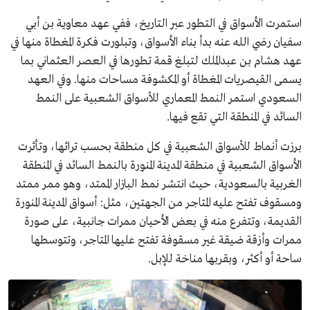
استمرت الأسواق في التطور عبر التاريخ، ففي عهد معاوية بن أبي
سفيان رضي الله عنه بدأ بناء الأسواق، وتبلورت فكرة المغطاة منها في
عهد هشام بن عبدالملك لتبلغ قمة تطورها في العصر العثماني بما
يسمى القيصريات المغطاة أو المكشوفة مساحات منها. وفي العهد
السعودي استمر النمط المعماري للأسواق الشعبية على النمط
السائد في المنطقة التي تقع فيها.
برزت أنماط للأسواق الشعبية في كل منطقة بحسب تراثها، وتأثرت
الأسواق الشعبية في منطقة المدينة المنورة بالنمط السائد في المنطقة
الغربية بالسعودية، حيث انتشر نمط البازار الممتد، وهو ممر ممتد
ومسقوف تفتح عليه المتاجر من الجهتين، مثل: أسواق المدينة المنورة
القديمة، وتتفرع منه في بعض الأحيان ممرات جانبية، على صورة
ممرات وأزقة ضيقة غير مسقوفة تفتح عليها المتاجر، وتتوسطها
ساحة أو أكثر، وبقربها مناخة للإبل.