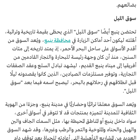
بضائعهم.
سوق الليل
تحتضن ينبع أيضًا "سوق الليل" الذي يحظى بقيمة تاريخية وتراثية،
أهّلته ليكون أحد أماكن الزيارة في
محافظة ينبع
، ويُعد السوق من
أقدم الأسواق على ساحل البحر الأحمر، إذ يمتد تاريخه إلى مئات
السنين، منذ أن كان وجهة رئيسة للبحارة والتجار القادمين من
أفريقيا إلى ميناء ينبع القديم، ليشهد تبادل السلع وعقد الصفقات
التجارية، وتوفير مستلزمات الصيادين، الذين كانوا يقصدونه ليلًا
قبل انطلاقهم في رحلاتهم بالبحر، ليصبح اسمه فيما بعد "سوق
الليل".
ويُعد السوق معلمًا تراثيًّا وحضاريًّا في مدينة ينبع، وجزءًا من الهوية
الثقافية للمدينة لتميزه بمنتجات قد لا تتوفر في أسواق أخرى،
سواء داخل ينبع أو المناطق المحيطة بها، مثل السمك الجاف والبن
والهيل والحناء والملوخية والتمر والرطب وغيرها، وقد شهد السوق
العديد من المشاريع التأهيلية التي أعادته للحياة بعد توقف دام