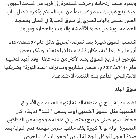
ويعود سبب ازدحامه وحركته المستمرة إلى قربه من المسجد النبوي،
حيث يقع غرب المسجد وكان يبدأ من باب السلام وآخره يتصل بباب
السور المسمى بالباب المصري إلى سوق الحبابة في المصلى بمسجد
الغمامة، ويشمل تجارة الأقمشة والذهب والعطارة وغيرها.
اكتسب السوق شهرة بعد تعرضه لحريق هائل عام 1397هـ/1977م،
أتى على كل ما فيه، وكان ذلك سببًا في اختفائه. ويذكر بعض
المؤرخين أن تاريخ السوق يمتد لأكثر من 430 عامًا، وقد أعيد تدشينه
عام 1443هـ/2021م، ضمن مشاريع ومبادرات "نماء المنورة" وشريكها
الاستراتيجي الداعم بنك التنمية الاجتماعية.
سوق البلد
تضم مدينة ينبع في منطقة المدينة المنورة العديد من الأسواق
الشعبية مثل السوق الشعبي أو ما يسمى "البلد" قديمًا، كان
محاطًا بسور طيني مرتفع يحتضن في داخله مجموعة من الدكاكين
الصغيرة، وله بوابة كبيرة يقف خلفها حارس مهمته فتح البوابة بعد
صلاة الفجر لقوافل الجمّالة الذين قطعوا المسافات لعرض