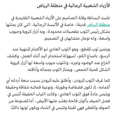
الأزياء الشعبية الرجالية في منطقة الرياض
غلبت البساطة وقلة التصاميم على الأزياء الشعبية التقليدية في
منطقة الرياض
قديمًا، خاصة في الألبسة الرجالية، التي كان يمثلها
بشكل رئيس الثوب بتفصيلات محدودة، وبه أزرار كروية وجيوب
واسعة، وله نوعان متشابهان في التصميم.
ويتميز ثوب المقطع، وهو الثوب العادي ذو الأكمام المنتهية عند
الرسغ، باتساع الكم، لسهولة استخدام اليد أثناء العمل، وكشف
الذراع عند الوضوء وغيره، وللثوب جيوب واسعة لها أزرار كروية
الشكل كحبة الحمص، ويمتاز الثوب بجماله وأناقته.
كما عُرف الثوب المرودن، وأطلق عليه المرودن بسبب سعة أردانه أي
أكمامه، إذ تكون فضفاضة وطويلة، ونوعية قماشه شفافة وخفيفة
ويلبس عادةً فوق الثوب العادي، وكانت الثياب الخفيفة تُلبس في
فصل الصيف بألوان فاتحة يغلب عليها الأبيض، أما المصنوعة من
الصوف والقطن فهي ثقيلة وتلبس في الشتاء ويكون لونها داكنًا.