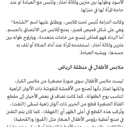
الأسود وطولها بين مترين وثلاثة أمتار، وتلبس مع العباءة أو عند
حاجة المرأة لها في منزلها.
وكانت الدراعة تُلبس تحت الملابس، ويطلق عليها اسم "الشلحة"
وهي على شكل قميص قصير، يمنع الملابس من الالتصاق بالجسم،
أما الرداء فهو قماش يُنسج من خامات متعددة، ويتراوح طوله بين
مترين وثلاثة أمتار، تستخدمه المرأة عند أداء الصلاة أو تلف به
جسدها، ويشبه العباءة.
ملابس الأطفال في منطقة الرياض
ليست ملابس الأطفال سوى صورة مصغرة من ملابس الكبار،
ولكنها تمتاز بأنها تُصنع من الأقمشة المنقوشة ذات الألوان الزاهية
لتناسب روح الطفولة، كما كانت تضاف في بعض الأحيان إلى مقطع
الفتاة الصغيرة قطع من الحرير ذات ألوان زاهية تسمَّى (التفت)،
وتُركب هذه القطع في أعلى الظهر أي (الفهقة)، كما كان يتم التفنن
في صنع أغطية رؤوس الأطفال الصغار مثل (القبع) و(القحفية)