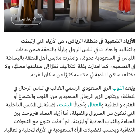
التفاصيل
الأزياء الشعبية في منطقة الرياض،
هي الأزياء التي ارتبطت
بالتقاليد والعادات في لباس الرجل والمرأة بالمنطقة ضمن عادات
اللباس في السعودية عمومًا، وامتازت ملابس أهل المنطقة بالبساطة
في التصميم، كما امتازت بقلة التكاليف نظرًا إلى صناعتها محليًّا، ولا
يختلف ساكن البادية في ملابسه كثيرًا عن سكان القرية.
ويُعد
الثوب
الزي السعودي الرسمي الغالب في لباس الرجال في
المنطقة، ويتكون الزي الرجالي السعودي من: الثوب والشماغ أو
الغترة والطاقية و
العقال
وأحيانًا
البشت
، إضافة إلى الملابس الداخلية
التي تتكون من السروال والفنيلة، أما أزياء النساء فتراوحت بين
العباءة والثياب العادية أو المزينة، ثم أخذت تتنوع مع التحولات
الثقافية وبحسب تفضيلات المرأة السعودية في الأزياء المحلية والعالمية.