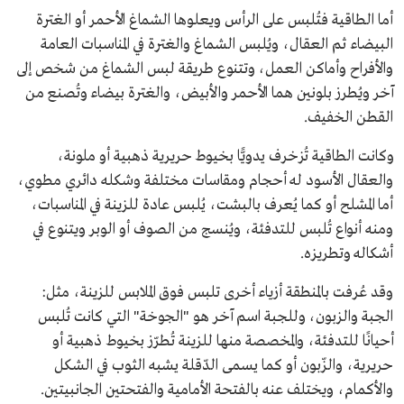
أما الطاقية فتُلبس على الرأس ويعلوها الشماغ الأحمر أو الغترة
البيضاء ثم العقال، ويُلبس الشماغ والغترة في المناسبات العامة
والأفراح وأماكن العمل، وتتنوع طريقة لبس الشماغ من شخص إلى
آخر ويُطرز بلونين هما الأحمر والأبيض، والغترة بيضاء وتُصنع من
القطن الخفيف.
وكانت الطاقية تُزخرف يدويًّا بخيوط حريرية ذهبية أو ملونة،
والعقال الأسود له أحجام ومقاسات مختلفة وشكله دائري مطوي،
أما المشلح أو كما يُعرف بالبشت، يُلبس عادة للزينة في المناسبات،
ومنه أنواع تُلبس للتدفئة، ويُنسج من الصوف أو الوبر ويتنوع في
أشكاله وتطريزه.
وقد عُرفت بالمنطقة أزياء أخرى تلبس فوق الملابس للزينة، مثل:
الجبة والزبون، وللجبة اسم آخر هو "الجوخة" التي كانت تُلبس
أحيانًا للتدفئة، والمخصصة منها للزينة تُطرّز بخيوط ذهبية أو
حريرية، والزّبون أو كما يسمى الدّقلة يشبه الثوب في الشكل
والأكمام، ويختلف عنه بالفتحة الأمامية والفتحتين الجانبيتين.