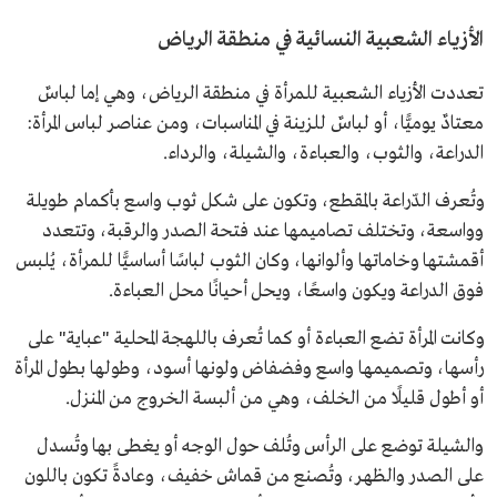
الأزياء الشعبية النسائية في منطقة الرياض
تعددت الأزياء الشعبية للمرأة في منطقة الرياض، وهي إما لباسٌ
معتادٌ يوميًّا، أو لباسٌ للزينة في المناسبات، ومن عناصر لباس المرأة:
الدراعة، والثوب، والعباءة، والشيلة، والرداء.
وتُعرف الدّراعة بالمقطع، وتكون على شكل ثوب واسع بأكمام طويلة
وواسعة، وتختلف تصاميمها عند فتحة الصدر والرقبة، وتتعدد
أقمشتها وخاماتها وألوانها، وكان الثوب لباسًا أساسيًّا للمرأة، يُلبس
فوق الدراعة ويكون واسعًا، ويحل أحيانًا محل العباءة.
وكانت المرأة تضع العباءة أو كما تُعرف باللهجة المحلية "عباية" على
رأسها، وتصميمها واسع وفضفاض ولونها أسود، وطولها بطول المرأة
أو أطول قليلًا من الخلف، وهي من ألبسة الخروج من المنزل.
والشيلة توضع على الرأس وتُلف حول الوجه أو يغطى بها وتُسدل
على الصدر والظهر، وتُصنع من قماش خفيف، وعادةً تكون باللون