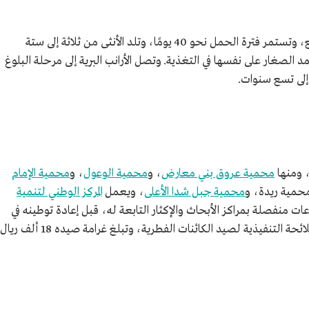
يتكاثر الأرنب البني مرة واحدة خلال فترات الربيع، وتستمر فترة الحمل نحو 40 يومًا، وتلد الأنثى من ثلاثة إلى ستة
الصغار على نفسها في التغذية. وتصل الأرانب البرية إلى مرحلة البلوغ
إلى تسع سنوات.
، ومنها
محمية عروق بني معارض
، و
محمية الوعول
، و
محمية الإمام
محمية ريدة، و
محمية جبل شدا الأعلى
، ويعمل
المركز الوطني لتنمية
عات منفصلة بمراكز الأبحاث والإكثار التابعة له، قبل إعادة توطينه في
ة التنفيذية لصيد الكائنات الفطرية، وتبلغ غرامة صيده 18 ألف ريال.