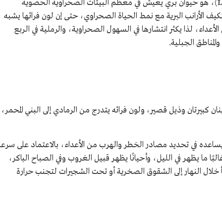
(الاسم العلمي: Lepus capensis)، هو حيوان بري يعيش في معظم البيئات الصحراوية الحصوية
تكيف الأرانب البرية مع نمط الحياة الصحراوي، حتى إن لون فرائها يشبه
أعداء، لذا يكثر انتشارها في السهول الصحراوية، والرملية في الربع
المناطق الجبلية.
ن كبيرتان وذيل قصير، ولون فرائه يتدرج من الرمادي إلى البني المحمر،
ساعده في تحديد مصادر الخطر والهرب من الأعداء، بالاعتماد على سرعة
 70 كم في الساعة. وغالبًا ما يظهر في الليل، وأحيانًا يظهر قبيل الغروب وفي الصباح الباكر،
خلال النهار إلى الشقوق الصخرية أو تحت الشجيرات لتجنب حرارة