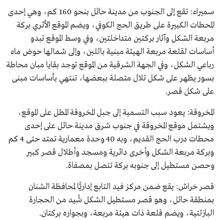
سميراء: تقع إلى الجنوب من مدينة حائل بنحو 160 كم، وهي إحدى
المحطات الكبيرة على طريق الحج الكوفي، ويضم الموقع الأثري بركة
مربعة الشكل وآثار بركتين متداخلتين، وفي وسط الموقع تبدو
أساسات لقلعة مربعة الهيئة مبنية باللبن، وإلى شمالها حوض ماء
رباعي الشكل، وفي الجهة الشرقية من الموقع توجد بقايا مبان محاطة
بسور يظهر على شكل تلال متصلة ببعضها، تنتهي بأساسات مبنى
على شكل قصر.
المخروقة: يعود سبب التسمية إلى جبل المخروقة المطل على الموقع،
ويشتمل موقع المخروقة في جنوب شرق مدينة حائل على إحدى
محطات درب الحج القديم، وبه 40 وحدة معمارية تمتد حتى 4 كم
وبركة مربعة الشكل وأخرى دائرية ومسجد وأطلال قصر كبير
وحصن مستطيل إلى جنوبه بركة تتصل بمصفاة.
قصر خراش: يقع ضمن مركز فيد التابع إداريًّا لمحافظة الشنان
بمنطقة حائل، وهو قصر مستطيل الشكل شُيد من الحجارة
البازلتية، ويضم قلعة ذات هيئة مربعة، وبجواره بركتان.