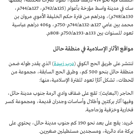
اكتشف فيه نحو 414 درهما فضيا، تعود لفترات مختلفة، بعضها
سك في مدينة واسط مؤرخة بأعوام (125هـ/742م، 127هـ/744م،
130هـ/748م)، ودراهم من فترة حكم الخليفة الأموي مروان بن
محمد بين عامي 127هـ-132هـ/744م-750م، و406 دراهم عباسية
تعود للسنوات بين 133هـ-193هـ/750م-808م.
مواقع الآثار الإسلامية في منطقة حائل
تنتشر على طريق الحج الكوفي (
درب زبيدة
) الذي يقدر طوله ضمن
منطقة حائل بنحو 500 كم، وطرق الحج السابقة، مجموعة من
المحطات، تشكل آثارًا تعود للفترة الإسلامية،منها:
الحاجر (البعايث): تقع على ضفاف وادي الرمة جنوب مدينة حائل،
وفيها آثار بركتين وأطلال وأساسات وجدران قديمة، ومجموعة كسر
فخارية وخزفية وزجاجية.
حُريد: يقع على بعد نحو 190 كم جنوب مدينة حائل، يحتوي على
بركة ماء دائرية، ومسجدين مستطيلين صغيرين.