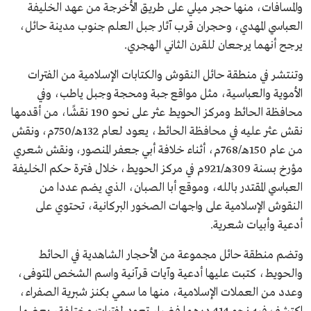
والمسافات، منها حجر ميلي على طريق الأخرجة من عهد الخليفة
العباسي المهدي، وحجران قرب آثار جبل العلم جنوب مدينة حائل،
يرجح أنهما يرجعان للقرن الثاني الهجري.
وتنتشر في منطقة حائل النقوش والكتابات الإسلامية من الفترات
الأموية والعباسية، مثل مواقع جبة ومحجة وجبل ياطب، وفي
محافظة الحائط ومركز الحويط عثر على نحو 190 نقشًا، من أقدمها
نقش عثر عليه في محافظة الحائط، يعود لعام 132هـ/750م، ونقش
من عام 150هـ/768م، أثناء خلافة أبي جعفر المنصور، ونقش شعري
مؤرخ بسنة 309هـ/921م في مركز الحويط، خلال فترة حكم الخليفة
العباسي المقتدر بالله، وموقع أبا الصبان، الذي يضم عددا من
النقوش الإسلامية على واجهات الصخور البركانية، تحتوي على
أدعية وأبيات شعرية.
وتضم منطقة حائل مجموعة من الأحجار الشاهدية في الحائط
والحويط، كتبت عليها أدعية وآيات قرآنية واسم الشخص المتوفى،
وعدد من العملات الإسلامية، منها ما سمي بكنز شبرية الصفراء،