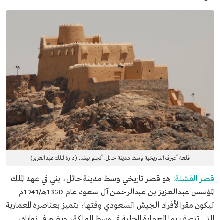
قلعة أعيرف التاريخية وسط مدينة حائل. أنجلو بيشا. (دارة الملك عبدالعزيز)
قصر القشلة:
هو قصر تاريخي وسط مدينة حائل، بني في عهد الملك
المؤسس عبدالعزيز بن عبدالرحمن آل سعود عام 1360هـ/1941م
ليكون مقرا لأفراد الجيش السعودي وقتها، يتميز بعناصره المعمارية
التي تتصف بها العمارة المحلية في وسط المملكة، ويضم في زواياه،