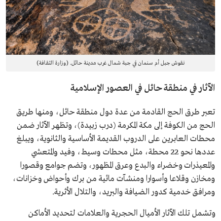
نقوش جبل أم سنمان في جبة شمال غرب مدينة حائل. (وزارة الثقافة)
الآثار في منطقة حائل في العصور الإسلامية
تعبر طرق الحج القادمة من عدة دول منطقة حائل، ومنها طريق
الحج من الكوفة إلى مكة المكرمة (درب زبيدة)، وتظهر الآثار ضمن
محطات العابرين على الدروب القديمة الأساسية والثانوية، ويبلغ
عددها نحو 22 محطة، مثل محطات وسيط، وفيد والمتعشي
والمعيذرات وخضراء والبدع وعرق المظهور، وتضم جوامع وقصورا
ومخازن وقلاعا وأسوارا ومنشآت مائية من برك وأحواض وخزانات،
ومرافق خدمية كدور الضيافة والبريد، والتلال الأثرية.
وتشمل تلك الآثار الأميال الحجرية والعلامات لتحديد الأماكن