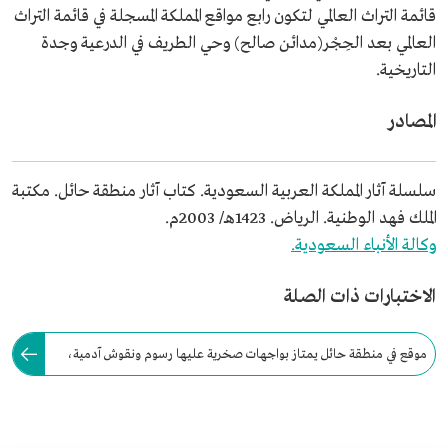
قائمة التراث العالمي لتكون رابع مواقع المملكة المسجلة في قائمة التراث
العالمي بعد الحِجْر(مدائن صالح) وحي الطريف في الدرعية وجدة
التاريخية.
المصادر
سلسلة آثار المملكة العربية السعودية. كتاب آثار منطقة حائل. مكتبة
الملك فهد الوطنية. الرياض. 1423هـ/ 2003م.
وكالة الأنباء السعودية.
الاختبارات ذات الصلة
موقع في منطقة حائل يمتاز بواجهات صخرية عليها رسوم ونقوش آدمية،
وأخرى حيوانية، وفيه كهف استيطاني ضخم طوله نحو 50م: