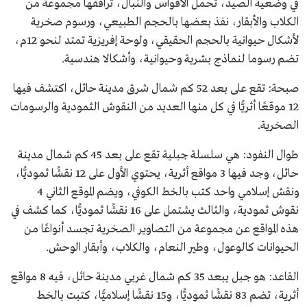
في وضعية الصيد، تحمل الأقواس والنبال، ترافقها مجموعة من
الكلاب والأبقار، نفذ بعضها بالحجم الطبيعي، ورسوم صخرية
لأشكال حيوانية بالحجم الحقيقي، ولوحة إفريزية تمتد لنحو 12م،
تضم رسوما لنماذج بشرية وحيوانية، وأشكالا هندسية.
صبحة: تقع على بعد 52 كم شمال شرق مدينة حائل، اكتشف فيها
12 موقعًا أثريًّا في كل منها العديد من النقوش الثمودية والرسومات
الصخرية.
طوال النفود: هي سلسلة جبلية تقع على بعد 45 كم شمال مدينة
حائل، وجد فيها 3 مواقع أثرية، يحتوي الأول على 12 نقشًا ثموديًّا،
ونقش إسلامي واحد كتب بالخط الكوفي، ويضم الموقع الثاني 4
نقوش ثمودية، والثالث يشتمل على 16 نقشًا ثموديًّا، كما كشف في
هذه المواقع عن مجموعة من التصاوير الصخرية تجسد أنواعًا من
الحيوانات كالوعول، وطير النعام، والكلاب، وأبقار الوحش.
القاعد: هو جبل يبعد 35 كم شمال غربي مدينة حائل، فيه 8 مواقع
أثرية، تضم 83 نقشًا ثموديًّا، و15 نقشًا إسلاميًّا، كتبت بالخط