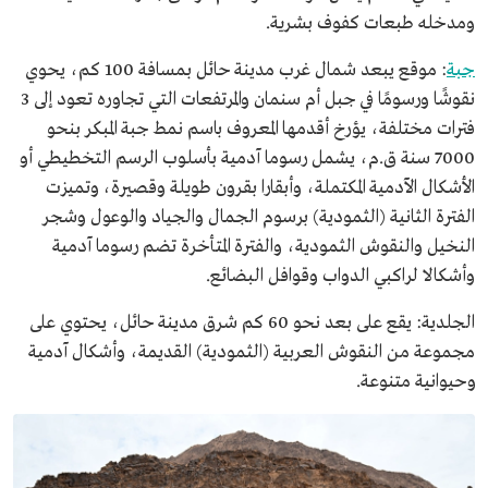
ومدخله طبعات كفوف بشرية.
جبة
: موقع يبعد شمال غرب مدينة حائل بمسافة 100 كم، يحوي
نقوشًا ورسومًا في جبل أم سنمان والمرتفعات التي تجاوره تعود إلى 3
فترات مختلفة، يؤرخ أقدمها المعروف باسم نمط جبة المبكر بنحو
7000 سنة ق.م، يشمل رسوما آدمية بأسلوب الرسم التخطيطي أو
الأشكال الآدمية المكتملة، وأبقارا بقرون طويلة وقصيرة، وتميزت
الفترة الثانية (الثمودية) برسوم الجمال والجياد والوعول وشجر
النخيل والنقوش الثمودية، والفترة المتأخرة تضم رسوما آدمية
وأشكالا لراكبي الدواب وقوافل البضائع.
الجلدية: يقع على بعد نحو 60 كم شرق مدينة حائل، يحتوي على
مجموعة من النقوش العربية (الثمودية) القديمة، وأشكال آدمية
وحيوانية متنوعة.