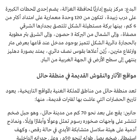
البدع: مركز يتبع إداريًّا لمحافظة الغزالة، يضم إحدى المحطات الكبيرة
على درب زبيدة، تتكون من 120 وحدة معمارية على امتداد أكثر من
6 كم، بينها بركة مستطيلة الشكل تلتصق بجدارها الشرقي
مصفاة، وإلى الشمال من البركة 3 حصون، وإلى الشرق بئر مطوية
بالحجارة دائرية الشكل تتميز بوجود مدخل عند قاعها بعرض متر
وارتفاع مترين، زُيّن أعلاها بقوس نصف دائري، يمتد بصورة دهليز
ينتهي إلى سطح الأرض في الجهة الغربية من البئر.
مواقع الآثار والنقوش القديمة في منطقة حائل
تعد منطقة حائل من مناطق المملكة الغنية بالمواقع التاريخية، يعود
تاريخ الحضارات التي عاشت بها لفترات قديمة، منها:
جانين: يقع على بعد نحو 70 كم من مدينة حائل، وهو جبل ضخم
تنتشر على واجهات صخوره رسوم تمثل وعولًا وأبقارًا وإبلًا، ونماذج
آدمية على هيئة سلاسل متشابكة الأيدي في حالة رقص، وكهف
استيطاني ضخم يصل طوله لنحو 50م، وعلى جدرانه الداخلية