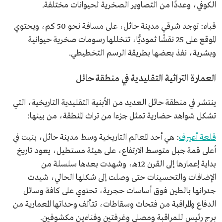
الكوفي، وعددًا من التصاوير الصخرية لحيوانات مختلفة.
قباء: توجد شرقي مدينة حائل، على مسافة نحو 50 كم، ويحتوي
الموقع على 25 نقشًا ثموديًّا، تتخللها رسومات صخرية حيوانية
وبشرية، نفذ بعضها بطريقة الرسم التخطيطي.
العمارة التراثية التقليدية في منطقة حائل
ينتشر في منطقة حائل العديد من الأبنية التقليدية التاريخية، التي
تشكل شواهد حضارية تمثل جزءا من تراث المنطقة، من بينها:
قلعة أعيرف
: هي أحد المعالم التاريخية وسط مدينة حائل، بنيت في
أعلى قمة جبل متوسط الارتفاع، على هيئة مستطيل، يعود تاريخ
بداية إعمارها إلى القرن 12هـ، وشهدت بعدها سلسلة من
الإضافات والتحسينات حتى وصلت إلى شكلها الحالي، شيدت
جدرانها بالطين فوق أساسات حجرية، تحتوي على كافة وسائل
الدفاع والمراقبة من فتحات وسقاطات، تتألف وحداتها المعمارية من
برج رئيس للمراقبة ومصلى وغرفتين وفناءين مكشوفين.