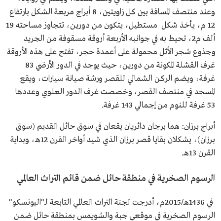
وعند منتصف المسافة بين كل زاويتين، 8 أبراج مربعة الشكل بارتفاع
12 م، يأخذ شكل مستطيل، يتكون من دورين، تتجاوز مساحته 19
ألف م2، تحيط به في جوانبه الأربعة أروقة مسقوفة من الجريد
وجذوع شجر الأثل محمولة على أعمدة حجر، تفتح على هذه الأروقة
غرف القشلة المكونة من دورين، حيث يوجد في الدور الأرضي 83
غرفة، ويضم الركن الشمالي للقصر ورشة صيانة سيارات، ويقع
المسجد في منتصف القصر، وخصصت غرف الدور العلوي وعددها
53 غرفة للنوم من إجمالي 143 غرفة.
أبراج برزان: هما برجان دائريان يقعان في سوق حائل القديم (سوق
برزان)، يشكلان بقايا قصر برزان الذي شيد أواخر القرن 12هـ، وبداية
القرن 13هـ.
الرسوم الصخرية في منطقة حائل ضمن قائم التراث العالمي
في 1436هـ/2015م، أدرجت لجنة التراث العالمي التابعة لـ"اليونسكو"
الرسوم الصخرية في موقعي جبة والشويمس بمنطقة حائل ضمن