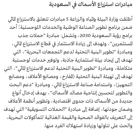
مبادرات استزراع الأسماك في السعودية
أطلقت وزارة البيئة والمياه والزراعة 5 مبادرات تتعلق بالاستزراع المائي
ضمن برنامج تطوير الصناعة الوطنية والخدمات اللوجستية؛ أحد
برامج رؤية السعودية 2030، وتشمل: مبادرة "حملات جذب
المستثمرين"، وتهدف إلى زيادة الاستثمار في قطاع الاستزراع المائي،
ومبادرة "تطوير البنية التحتية لدعم التجمعات البحرية"، التي
تهدف إلى إيجاد بيئة استثمارية جاذبة، وتوفير خدمات لوجستية
متكاملة، ومبادرة "تطوير البنية التحتية لدعم الاستزراع المائي"، التي
تهدف إلى تهيئة البنية التحتية (المفارخ، ومصانع الأعلاف، ومصانع
التجهيز)، واستدامة صناعة الاستزراع المائي، ومبادرة "دعم البحث
والتطوير لتحسين إنتاجية مصائد الأسماك"، بهدف إدخال أنواع
جديدة من الأسماك ذات جدوى اقتصادية، وتطوير أنظمة الأعلاف
وضمان جودتها، إضافة إلى مبادرة "الحملات التسويقية" التي تهدف
إلى التعريف بالفوائد الصحية والقيمة الغذائية للمأكولات البحرية،
والحث على تناولها وزيادة استهلاك الفرد منها.