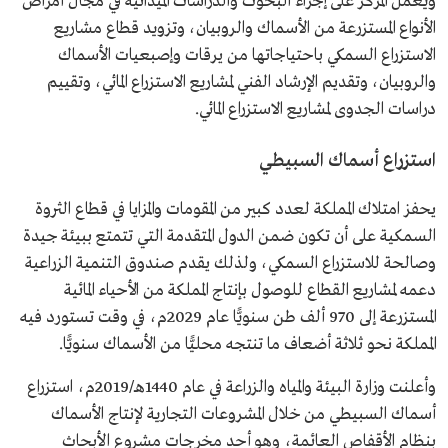
ويعمل المركز على إجراء البحوث والدراسات الميدانية في مجال أمراض
الأنواع المستزرعة من الأسماك والروبيان، وتزويد قطاع مشاريع
الاستزراع السمكي باحتياجاتها من يرقات وإصبعيات الأسماك
والروبيان، وتقديم الإرشاد الفني لمشاريع الاستزراع المائي، وتقييم
دراسات الجدوى لمشاريع الاستزراع المائي.
استزراع أسماك السبيطي
يحفز امتلاك المملكة لعدد كبير من المقومات والمزايا في قطاع الثروة
السمكية على أن تكون ضمن الدول المتقدمة التي تتمتع ببيئة جيدة
وصالحة للاستزراع السمكي، ولذلك يقدم صندوق التنمية الزراعية
دعمه لمشاريع القطاع للوصول بإنتاج المملكة من الأحياء المائية
المستزرعة إلى 970 ألف طن سنويًّا عام 2029م، في وقت تستورد فيه
المملكة نحو ثلاثة أضعاف ما تنتجه محليًّا من الأسماك سنويًّا.
وأعلنت وزارة البيئة والمياه والزراعة في عام 1440هـ/2019م، استزراع
أسماك السبيطي من خلال المشروعات التجارية لإنتاج الأسماك
بنظام الأقفاص العائمة، وهو أحد مخرجات مشروع الأبحاث