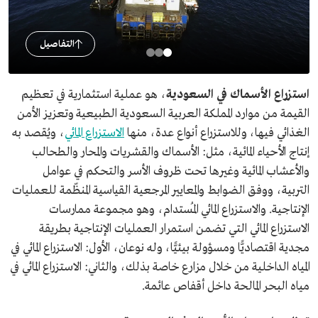
التفاصيل
استزراع الأسماك في
السعودية
، هو عملية استثمارية في تعظيم
القيمة من موارد المملكة العربية السعودية الطبيعية وتعزيز الأمن
الغذائي فيها، وللاستزراع أنواع عدة، منها
الاستزراع المائي
، ويُقصد به
إنتاج الأحياء المائية، مثل: الأسماك والقشريات والمحار والطحالب
والأعشاب المائية وغيرها تحت ظروف الأسر والتحكم في عوامل
التربية، ووفق الضوابط والمعايير المرجعية القياسية المنظّمة للعمليات
الإنتاجية. والاستزراع المائي المُستدام، وهو مجموعة ممارسات
الاستزراع المائي التي تضمن استمرار العمليات الإنتاجية بطريقة
مجدية اقتصاديًّا ومسؤولة بيئيًّا، وله نوعان، الأول: الاستزراع المائي في
المياه الداخلية من خلال مزارع خاصة بذلك، والثاني: الاستزراع المائي في
مياه البحر المالحة داخل أقفاص عائمة.