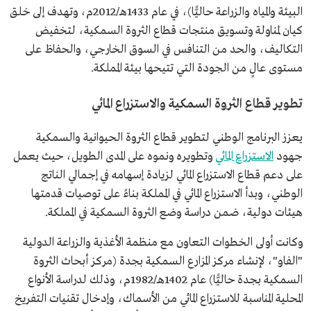
البيئة والمياه والزراعة حاليًّا)، في عام 1433هـ/2012م، وتهدف إلى خلق
كيان لمناولة وتسويق منتجات قطاع الثروة السمكية، لتخفيض
التكاليف، والحد من التنافس في السوق الخارجي، والحفاظ على
مستوى عالٍ من الجودة التي تتيحها بيئة المملكة.
تطوير قطاع الثروة السمكية والاستزراع المائي
يعزز البرنامج الوطني لتطوير قطاع الثروة الحيوانية والسمكية
جهود
الاستزراع المائي
وتطويره ونموه على المدى الطويل، حيث يعمل
على دعم قطاع الاستزراع المائي لزيادة إسهامه في إجمالي الناتج
الوطني، وبدأ الاستزراع المائي في المملكة بناءً على توصيات قدمتها
هيئات دولية، ضمن دراسة وضع الثروة السمكية في المملكة.
وكانت أولى الخطوات التعاون مع منظمة الأغذية والزراعة الدولية
"الفاو"، لإنشاء مركز المزارع السمكية بجدة (مركز أبحاث الثروة
السمكية بجدة حاليًّا) عام 1402هـ/1982م، وذلك لدراسة الأنواع
المحلية المناسبة للاستزراع المائي من الأسماك، وإدخال تقنيات التفريخ