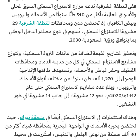
ففي المنطقة الشرقية تدعم مزارع الاستزراع السمكي السوق المحلي
والأسواق العالمية بأكثر من 540 طنًّا سنويًّا من الأسماك والروبيان
وبيض الكافيار، إذ تحتضن مدن ومحافظات
المنطقة الشرقية
29
مشروعًا للاستزراع السمكي، تُسهم في تنوع مصادر الدخل الوطني
بما يتوافق ورؤية السعودية 2030.
وتحقق المشاريع القيمة المضافة من عائدات الثروة السمكية، وتتوزع
مشاريع الاستزراع السمكي في كل من مدينة الدمام ومحافظات
القطيف وحفر الباطن والأحساء، وتستهدف طاقتها الإنتاجية
الوصول إلى 1,270 ألف طن سنويًّا من مختلف أنواع الأسماك
والروبيان، وبلغ عدد مشاريع الاستزراع السمكي حتى عام
1442هـ/2020م، نحو 12 مشروعًا، إلى جانب 14 مشروعًا في طور
التشغيل.
وهناك استثمارات في الاستزراع السمكي أيضًا في
منطقة تبوك
، حيث
تحتضن بحيرة الأسماك في الواجهة البحرية بمحافظة ضباء أكثر من
30 ألف سمكة من نوعي البلطي والدنيس، استُزرعت في محيط