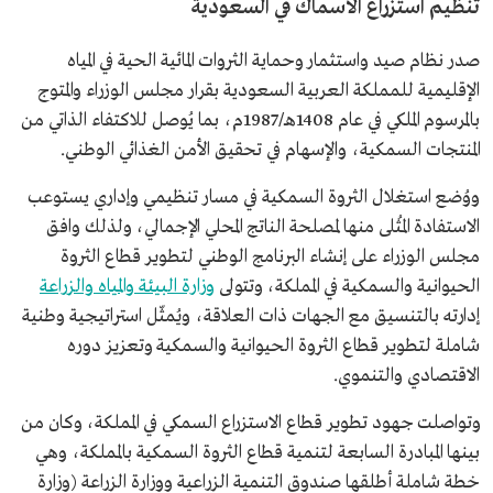
تنظيم استزراع الأسماك في السعودية
صدر نظام صيد واستثمار وحماية الثروات المائية الحية في المياه
الإقليمية للمملكة العربية السعودية بقرار مجلس الوزراء والمتوج
بالمرسوم الملكي في عام 1408هـ/1987م، بما يُوصل للاكتفاء الذاتي من
المنتجات السمكية، والإسهام في تحقيق الأمن الغذائي الوطني.
ووُضع استغلال الثروة السمكية في مسار تنظيمي وإداري يستوعب
الاستفادة المُثلى منها لمصلحة الناتج المحلي الإجمالي، ولذلك وافق
مجلس الوزراء على إنشاء البرنامج الوطني لتطوير قطاع الثروة
الحيوانية والسمكية في المملكة، وتتولى
وزارة البيئة والمياه والزراعة
إدارته بالتنسيق مع الجهات ذات العلاقة، ويُمثّل استراتيجية وطنية
شاملة لتطوير قطاع الثروة الحيوانية والسمكية وتعزيز دوره
الاقتصادي والتنموي.
وتواصلت جهود تطوير قطاع الاستزراع السمكي في المملكة، وكان من
بينها المبادرة السابعة لتنمية قطاع الثروة السمكية بالمملكة، وهي
خطة شاملة أطلقها صندوق التنمية الزراعية ووزارة الزراعة (وزارة