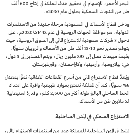
البحر الأحمر، للإسهام في تحقيق هدف المملكة في إنتاج 600 ألف
طن من المنتجات السمكية بحلول عام 2030م.
ودخل قطاع الأسماك في السعودية مرحلة جديدة من الاستثمارات
الدولية، مع موافقة الجهات الروسية في عام 1442هـ/2020م، على
دخول 3 شركات سعودية للاستزراع المائي إلى السوق الروسية، حيث
يتوقع تصدير نحو 10-15 ألف طن من الأسماك والروبيان سنويًّا،
بقيمة مبيعات تصل إلى 293 مليون ريال، ويتم التصدير إلى 5 دول،
هي: بيلاروسيا، وأرمينيا، وكازاخستان، وقيرغيزستان.
ويُعدُّ قطاع الاستزراع المائي من أسرع القطاعات الغذائية نموًّا بمعدل
6% سنويًّا، كما أن المملكة تتمتع بموارد طبيعية وافرة على امتداد
الخط الساحلي البالغ طوله أكثر من 2,600 كلم، وقدرة استيعابية
لـ5 ملايين طن من الأسماك.
الاستزراع السمكي في المدن الساحلية
نشط في المدن الساحلية للمملكة عدد من استثمارات الاستزراع المائي،