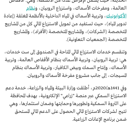
الحديثة، حيث يشمل الإقراض عددًا من الأنشطة، وهي: الأقفاص
العائمة، ومفرخات الأسماك، واستزراع الروبيان، و
نظام
الأكوابونيك
، وتربية الأسماك في المياه الداخلية بالأنظمة المغلقة (إعادة
تدوير المياه)، حيث تستفيد من تمويل الاستزراع المائي كل من المشاريع
المتخصصة (الشركات)، والمشاريع المتخصصة (الأفراد)، والمشاريع
المتخصصة (الجمعيات التعاونية).
وتنقسم خدمات الاستزراع المائي المتاحة في الصندوق إلى ست خدمات،
هي: تربية الروبيان، وتربية الأسماك بنظام الأقفاص العائمة، وتربية
الأسماك، وإنتاج السمك وبيض الكافيار، وتربية الأسماك بنظام
المسيجات، إلى جانب مشروع مفرخة الأسماك والروبيان.
وفي 1441هـ/2020م، أطلقت وزارة البيئة والمياه والزراعة، خدمة دعم
الاستزراع السمكي عبر منصة "زراعي" الإلكترونية، بهدف المحافظة
على الثروة السمكية وتطويرها وحمايتها وضمان استثمارها، وهي
تتيح لشركات الاستزراع المائي الحصول على الدعم المالي المستحق
ضمن برنامج الإعانات الزراعية.