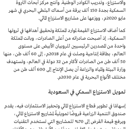
والاستزراع، وتدريب الكوادر الوطنية. وأنتج مركز أبحاث الثروة
السمكية بجدة 150 ألف يرقة من أسماك البلطي البحري في شهر
مايو 2020م، ووزعها على مشاريع الاستزراع المائي.
كما أضاف الاستزراع القيمة لموارد المملكة وتحقيق أهدافها في ثروتها
السمكية، إذ أصبحت صادراته من أعلى الصادرات، وباتت المملكة
واحدة من المصدرين الرئيسيين للروبيان الأبيض على مستوى
العالم، بطاقة إنتاجية وصلت في عام 2018م، إلى 60 ألف طن، منها
50 ألف طن من الصادرات لأكثر من 32 دولة في العالم، وتستهدف
وزارة البيئة والمياه والزراعة أن يصل الإنتاج إلى 600 ألف طن من
مختلف الأنواع البحرية في عام 2030م.
تمويل الاستزراع السمكي في السعودية
إسهامًا في تطوير قطاع الاستزراع المائي وتحفيز الاستثمارات فيه، يقدم
صندوق التنمية الزراعية قروضًا تمويليةً لمشاريع الاستزراع المائي،
ويرفع قيمة القرض إلى 70% للمشاريع التي تستخدم التقنيات