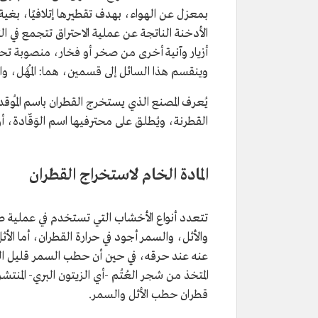
بمعزل عن الهواء، بهدف تقطيرها إتلافيًا، بغي
الأدخنة الناتجة عن عملية الاحتراق تتجمع في ا
أزيار وآنية أخرى من صخر أو فخار، منصوبة تح
وينقسم هذا السائل إلى قسمين، هما: المُهْل، وال
يُعرف المصنع الذي يستخرج القطران باسم المُوقد،
القطرنة، ويُطلق على محترفيها اسم الوَقّادة، أو القَط
المادة الخام لاستخراج القطران
تتعدد أنواع الأخشاب التي تستخدم في عملية صنا
والأثل، والسمر أجود في حرارة القطران، أما الأث
عنه عند حرقه، في حين أن حطب السمر قليل الر
المتخذ من شجر العُتُم -أي الزيتون البري- الم
قطران حطب الأثل والسمر.