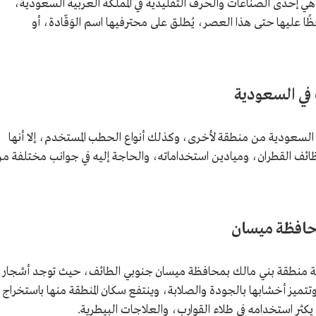
ي إحدى الصناعات والحرف التقليدية في المملكة العربية السعودية،
ا عليها حتى هذا العصر، يُطلق على محترفيها اسم الوَقّادة، أو
في السعودية
لسعودية من منطقة لأخرى، وكذلك أنواع الحطب المستخدم، إلا أنها
وظائف القطران، وميادين استخداماته، والحاجة إليه في جوانب مختلفة م
حافظة ميسان
اعة منطقة بني مالك بمحافظة ميسان جنوبي الطائف، حيث توجد أشجار
تتميز أخشابها بالجودة والصلابة، وينتفع سكان المنطقة منها باستخراج
كثر استخدامه في طلاء القوارب، والعلاجات البيطرية.