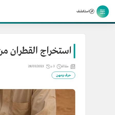
استكشف
استخراج القطران م
مقالة
3 د
28/03/2023
حرف ومهن