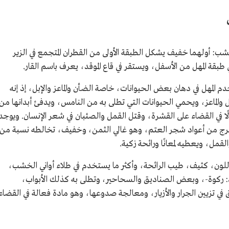
: أولهما خفيف يشكل الطبقة الأولى من القطران المتجمع في الزير
 طبقة المهل من الأسفل، ويستقر في قاع الموقد، يعرف باسم القار.
لمهل في دهان بعض الحيوانات، خاصة الضأن والماعز والإبل، إذ إنه
والماعز، ويحمي الحيوانات التي تطلى به من النامس، ويدفئ أبدانها من
عالًا في القضاء على القشرة، وقتل القمل والصئبان في شعر الإنسان. ويوجد
رج من أعواد شجر العتم، وهو غالي الثمن، وخفيف، تخالطه نسبة من
مل، ويعطيه لمعانًا ورائحة زكية.
د اللون، كثيف، طيب الرائحة، وأكثر ما يستخدم في طلاء أواني الخشب،
مفرد: ركوة-، وبعض الصناديق والسحاحير، وتطلى به كذلك الأبواب،
 تزيين الجرار والأزيار، ومعالجة صدوعها، وهو مادة فعالة في القضاء