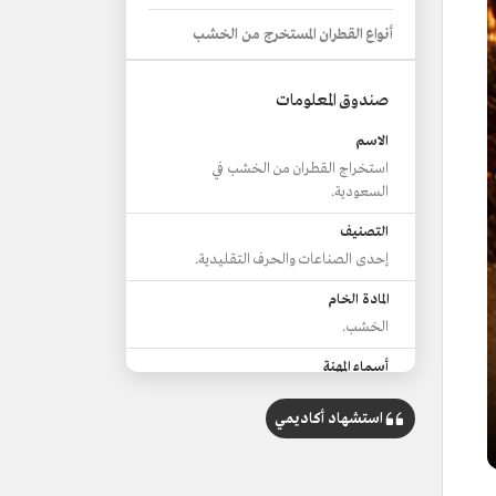
أنواع القطران المستخرج من الخشب
صندوق المعلومات
الاسم
استخراج القطران من الخشب في
السعودية.
التصنيف
إحدى الصناعات والحرف التقليدية.
المادة الخام
الخشب.
أسماء المهنة
التوقيد أو القطرنة.
استشهاد أكاديمي
أسماء المحترفين
الوَقّادة، أو القَطَاريَه والمقَطْرِنَه.