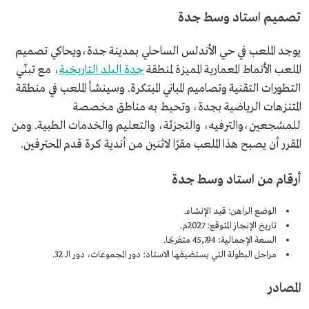
تصميم استاد وسط جدة
يوجد الملعب في حي الأندلس الساحلي بمدينة جدة،ويحاكي تصميم
الملعب الأنماط المعمارية المميزة لمنطقة
جدة البلد التاريخية
، مع تبنّي
التطورات التقنية وتصاميم المباني المبتكرة. وسينشأ الملعب في منطقة
المتنزهات الرياضية بجدة، وتحيط به مناطق مخصصة
للمشجعين،والترفيه، والتجزئة، والتعليم والخدمات الطبية. ومن
المقرر أن يصبح هذا الملعب مقرًا لاثنين من أندية كرة قدم المحترفين.
أرقام من استاد وسط جدة
الوضع الراهن: قيد الإنشاء.
تاريخ الإنجاز المتوقع: 2027م.
السعة الإجمالية: 45,794 متفرجًا.
مراحل البطولة التي يستضيفها الاستاد: دور المجموعات، دور الـ 32.
المصادر