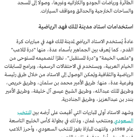
الطائرة ورياضات الجودو والكاراتيه وغيرها، وصولًا إلى المسجد
والساحات الخارجية والحدائق ومواقف السيارات.
استخدامات استاد مدينة الملك فهد الرياضية
عادةً يُستخدم الاستاد الرياضي لمدينة الملك فهد في مباريات كرة
القدم، كما يُعرف بين الجماهير بأسماء عدة، منها "درة الملاعب"
و"ملعب الخيمة" و"درة المستقبل"، نظرًا لتصميمه المستوحى من
الخيام العربية، ويستخدم في الاحتفالات الرسمية، وبرامج المسابقات
الرياضية والثقافية.ويُمكن الوصول إلى الاستاد من خلال طرق رئيسة
وفرعية عدة، منها: طريق الأمير محمد بن سلمان، وطريق خريص،
وطريق الملك عبدالله، وطريق الشيخ عيسى آل خليفة، وطريق الأمير
بندر بن عبدالعزيز، وطريق الجنادرية.
وشهد الاستاد أولى المباريات التي أقيمت على أرضه بين
المنتخب
السعودي
ومنتخب عُمان، وذلك في بطولة كأس الخليج التاسعة
عام 1988م، وانتهت المباراة بفوز المنتخب السعودي، وأحرز اللاعب