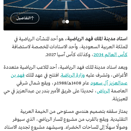
التفاصيل
استاد مدينة الملك فهد الرياضية،
هو أحد المنشآت الرياضية في
المملكة العربية السعودية، وأحد الاستادات المخصصة لاستضافة
كأس العالم 2034
، وكذلك كأس آسيا 2027.
ويعد استاد مدينة الملك فهد الرياضية، أحد الملاعب الرياضية متعددة
الأغراض، وتشرف عليه
وزارة الرياضة
. افتتح في عهد الملك
فهد بن
عبدالعزيز آل سعود
عام 1408هـ/1988م، ويقع شمال شرقي
العاصمة
الرياض
، تحديدًا على طريق الأمير بندر بن عبدالعزيز في حي
المعيزيلة.
يمتاز سقفه بتصميم هندسي مستوحى من الخيمة العربية
التقليدية. ويقع بالقرب من مشروع المسار الرياضي، الذي سيوفر
وصولًا سهلًا إلى المساحات الخضراء. وسيشهد مشروع تجديد الاستاد