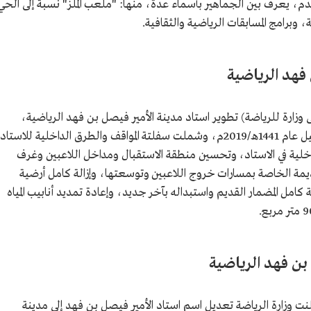
لقدم، يعرف بين الجماهير بأسماء عدة، منها: "ملعب الملز" نسبةً إلى الحي
 وبرامج المسابقات الرياضية والثقافية.
 فهد الرياضية
 وزارة للرياضة) تطوير استاد مدينة الأمير فيصل بن فهد الرياضية،
فأكملت المرحلة الأولى من أعمال الصيانة والتأهيل عام 1441ھ/2019م، وشملت سفلتة المواقف والطرق الداخلية للاستا
داخلية في الاستاد، وتحسين منطقة الاستقبال ومداخل اللاعبين وغرف
لقديمة الخاصة بمسارات خروج اللاعبين وتوسعتها، وإزالة كامل أرضية
 كامل المضمار القديم واستبداله بآخر جديد، وإعادة تمديد أنابيب المياه
 بن فهد الرياضية
دى الأولى 1445هـ/19 نوفمبر 2023م أعلنت وزارة الرياضة تعديل اسم استاد الأمير فيصل بن فهد إلى مدينة