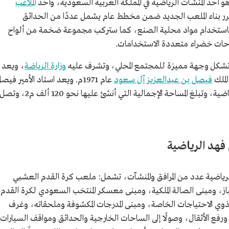
و أحد المنشآت الرياضية في المملكة العربية السعودية، وأحد
الملاعب
قرر بناء الملعب الجديد ضمن مخطط عام يشمل عددًا من الحدائق
ؤه باستخدام مواد محلية الصنع، كما ستركب مجموعة ضخمة من ألواح
احات خضراء متعددة الاستخدامات.
 تشكل وجهة مميزة للمجتمع المحلي، وتشرف عليه
وزارة الرياضة
، ويعد
لملك
فيصل بن عبدالعزيز آل سعود
عام 1971م. ويعد استاد الأمير فيص
بن فهد مجمعًا متكاملًا لعدد من الأنشطة الرياضية، وتبلغ المساحة الإجمالية التي أنشئ عليها نحو 120 ألف م2، وت
 فهد الرياضية
لرياضية عدد من المرافق والمنشآت، تشمل: ملعب كرة القدم العشبي
باز، ومبنى الصالة الملكية، ومبنى معسكر المنتخب السعودي لكرة القدم
 ذوي الاحتياجات الخاصة، ومبنى المدرجات المكشوفة وملحقاته، وغرف
رفع الأثقال، وصولًا إلى الساحات الخارجية والحدائق ومواقف السيارات.