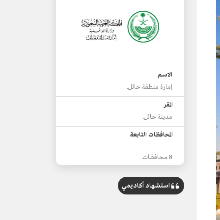
الاسم
إمارة منطقة حائل.
المقر
مدينة حائل.
المحافظات التابعة
8 محافظات.
فئات المحافظات
استشهاد أكاديمي
فئة (أ) محافظة بقعاء.
فئة (ب)
الغزالة، والشنان، والسليمي، وسميراء،