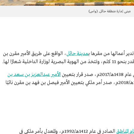
مبنى إمارة منطقة حائل. (واس)
دير أعمالها من مقرها ب
مدينة حائل
، الواقع على طريق الأمير مقرن بن
داخلية شعارًا لها.
ر بتعيين
الأمير عبدالعزيز بن سعد بن
أميرًا على منطقة حائل. وفي عام 1439هـ/2018م، صدر أمر ملكي بتعيين الأمير فيصل بن فهد بن مقرن نائبًا
م المناطق
الصادر في عام 1412هـ/1992م، والمعدل بأمر ملكي في