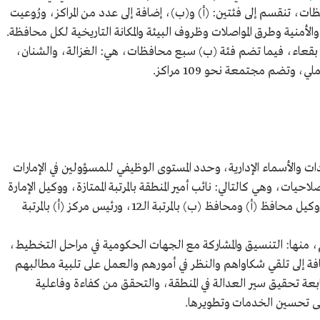
محافظات، تنقسم إلى فئتين: (أ) و(ب)، إضافة إلى عدد من المراكز، ورُوعيت
لأمنية وطرق المواصلات وظروف البيئة والمكانة التاريخية لكل محافظة.
قعاء، فيما تضم فئة (ب) سبع محافظات، هي: الغزالة، والشنان،
تضم مجتمعة نحو 109 مراكز.
ت والأسماء الإدارية، وحدد المستوى الوظيفي للمسؤولين في الإمارات
حيات، وهي كالتالي: نائب أمير المنطقة بالمرتبة الممتازة، ووكيل الإمارة
بالمرتبة الـ14 أو أرفع، ومحافظ (أ) بالمرتبة الـ14، ووكيل محافظ (أ) ومحافظ (ب) بالمرتبة الـ12، ورئيس مركز (أ) بالمرتبة
م، منها: التنسيق والمشاركة مع الجهات الحكومية في مراحل التخطيط،
افة إلى تلقي شكاواهم والنظر في أمورهم والعمل على تلبية مطالبهم
 تحقيق سير العدالة في المنطقة، والتحقق من كفاءة وفاعلية
على تحسين الخدمات وتطويرها.