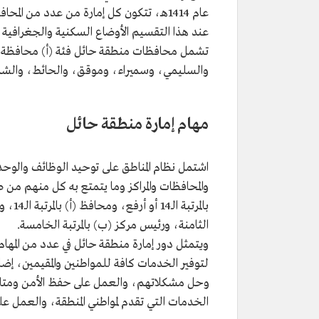
عام 1414هـ، تتكون كل إمارة من عدد من ال
عند هذا التقسيم الأوضاع السكنية والجغرافية وا
تشمل محافظات منطقة حائل فئة (أ) محافظة ب
والسليمي، وسميراء، وموقق، والحائط، والشملي، و
مهام إمارة منطقة حائل
اشتمل نظام المناطق على توحيد الوظائف والوحدا
والمحافظات والمراكز وما يتمتع به كل منهم من صلا
الثامنة، ورئيس مركز (ب) بالمرتبة الخامسة.
ويتمثل دور إمارة منطقة حائل في عدد من المها
لتوفير الخدمات كافة للمواطنين والمقيمين، إض
وحل مشكلاتهم، والعمل على حفظ الأمن ومتابعة
الخدمات التي تقدم لمواطني المنطقة، والعمل 