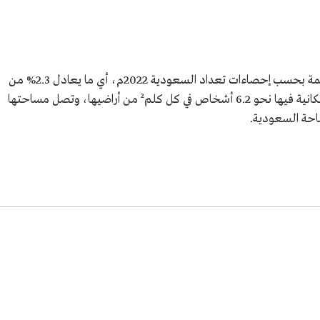
يبلغ عدد سكان منطقة حائل نحو 746,406 نسمة بحسب إحصاءات تعداد السعودية 2022م، أي ما يعادل 2.3% من
سكان السعودية، فيما يبلغ معدل الكثافة السكانية فيها نحو 6.2 أشخاص في كل كلم² من أراضيها، وتصل مساحتها