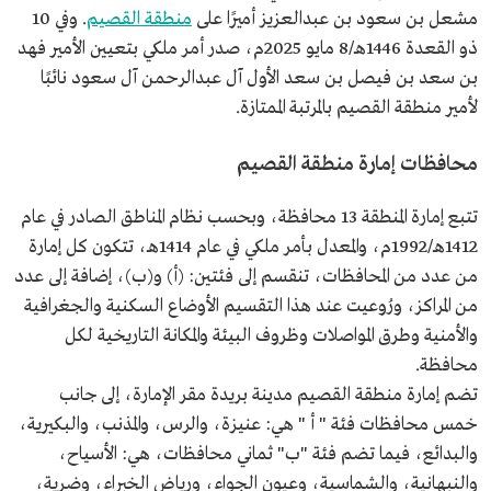
مشعل بن سعود بن عبدالعزيز أميرًا على
منطقة القصيم
. وفي 10
ذو القعدة 1446هـ/8 مايو 2025م، صدر أمر ملكي بتعيين الأمير فهد
بن سعد بن فيصل بن سعد الأول آل عبدالرحمن آل سعود نائبًا
لأمير منطقة القصيم بالمرتبة الممتازة.
محافظات إمارة منطقة القصيم
تتبع إمارة المنطقة 13 محافظة، وبحسب نظام المناطق الصادر في عام
1412هـ/1992م، والمعدل بأمر ملكي في عام 1414هـ، تتكون كل إمارة
من عدد من المحافظات، تنقسم إلى فئتين: (أ) و(ب)، إضافة إلى عدد
من المراكز، ورُوعيت عند هذا التقسيم الأوضاع السكنية والجغرافية
والأمنية وطرق المواصلات وظروف البيئة والمكانة التاريخية لكل
محافظة.
تضم إمارة منطقة القصيم مدينة بريدة مقر الإمارة، إلى جانب
خمس محافظات فئة " أ " هي: عنيزة، والرس، والمذنب، والبكيرية،
والبدائع، فيما تضم فئة "ب" ثماني محافظات، هي: الأسياح،
والنبهانية، والشماسية، وعيون الجواء، ورياض الخبراء، وضرية،