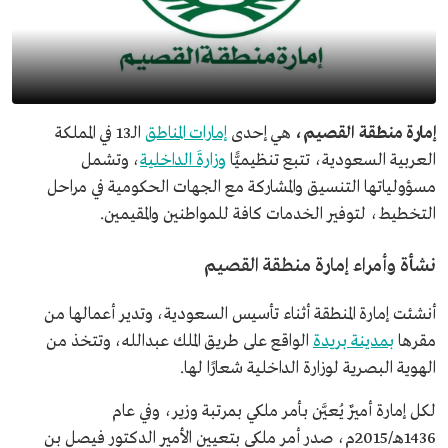
إمارة منطقة القصيم،
هي إحدى
إمارات المناطق
الـ13 في المملكة
العربية السعودية، تتبع تنظيميًّا
وزارةَ الداخلية
، وتشمل
مسؤولياتها التنسيق والمشاركة مع الجهات الحكومية في مراحل
التخطيط، لتوفير الخدمات كافة للمواطنين والمقيمين.
نشأة وأمراء إمارة منطقة القصيم
أنشئت إمارة المنطقة أثناء تأسيس السعودية، وتدير أعمالها من
مقرها
بمدينة بريدة
الواقع على طريق الملك عبدالله، وتتخذ من
الهوية البصرية لوزارة الداخلية شعارًا لها.
لكل إمارة أميرٌ يُعيَّن بأمر ملكي بمرتبة وزير، وفي عام
1436هـ/2015م، صدر أمر ملكي بتعيين الأمير الدكتور فيصل بن