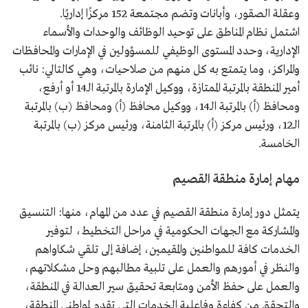
وعقلة الصقور، وأبانات وتضم مجتمعة 152 مركزًا إداريًا.
اشتمل نظام المناطق على توحيد الوظائف والوحدات والأسماء
الإدارية، وحدد المستوى الوظيفي للمسؤولين في الإمارات والمحافظات
والمراكز، وما يتمتع به كل منهم من صلاحيات، وهي كالتالي: نائب
أمير المنطقة بالمرتبة الممتازة، ووكيل الإمارة بالمرتبة الـ14 أو أرفع،
ومحافظ (أ) بالمرتبة الـ14، ووكيل محافظ (أ) ومحافظ (ب) بالمرتبة
الـ12، ورئيس مركز (أ) بالمرتبة الثامنة، ورئيس مركز (ب) بالمرتبة
الخامسة.
مهام إمارة منطقة القصيم
يتمثل دور إمارة منطقة القصيم في عدد من المهام، منها: التنسيق
والمشاركة مع الجهات الحكومية في مراحل التخطيط، لتوفير
الخدمات كافة للمواطنين والمقيمين، إضافة إلى تلقي شكاواهم
والنظر في أمورهم والعمل على تلبية مطالبهم وحل مشكلاتهم،
والعمل على حفظ الأمن ومتابعة تحقيق سير العدالة في المنطقة،
والتحقق من كفاءة وفاعلية الخدمات التي تقدم لمواطني المنطقة،