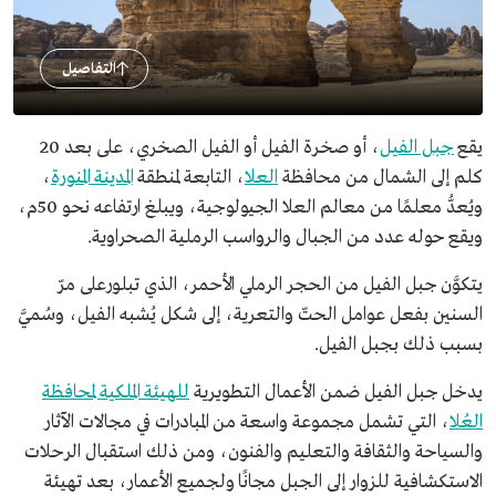
التفاصيل
يقع
جبل الفيل
، أو صخرة الفيل أو الفيل الصخري، على بعد 20
كلم إلى الشمال من محافظة
العلا
، التابعة لمنطقة
المدينة المنورة
،
ويُعدُّ معلمًا من معالم العلا الجيولوجية، ويبلغ ارتفاعه نحو 50م،
ويقع حوله عدد من الجبال والرواسب الرملية الصحراوية.
يتكوَّن جبل الفيل من الحجر الرملي الأحمر، الذي تبلورعلى مرّ
السنين بفعل عوامل الحتّ والتعرية، إلى شكل يُشبه الفيل، وسُميَّ
بسبب ذلك بجبل الفيل.
يدخل جبل الفيل ضمن الأعمال التطويرية
للهيئة الملكية لمحافظة
العُلا
، التي تشمل مجموعة واسعة من المبادرات في مجالات الآثار
والسياحة والثقافة والتعليم والفنون، ومن ذلك استقبال الرحلات
الاستكشافية للزوار إلى الجبل مجانًا ولجميع الأعمار، بعد تهيئة