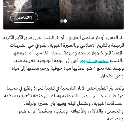
التفاصيل
بئر الفقير
،
أو بئر سلمان الفارسي، أو بئر الميثب، هي إحدى الآبار الأثرية
المرتبطة بالتاريخ الإسلامي وبالسيرة النبوية، تقع في حي الشريبات
بالمدينة المنورة جوار مسجد ومزرعة سلمان الفارسي، أما موقعها
بالنسبة
للمسجد النبوي
فهي في الجهة الجنوبية الغربية منه،
وتبعد عنه نحو 4 كم. تغذيها مياه جوفية يرجع منبعها إلى مياه
وادي بطحان.
وتعد بئر الفقير إحدى الآبار التاريخية في المدينة المنورة وتقع في محيط
مرتبط بسيرة النبي -صلى الله عليه وسلم- في منطقة تُعرف بمنطقة
الصدقات النبوية، وتشمل الميثم وفيها بئر الفقير، وبُرقة،
والحُسنى، والدلال، والأعواف، وميثب، ومشربة أم إبراهيم،
والصافية.