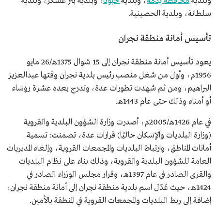
وبلدية
محافظة يدمة
، وبلدية
حبونا
، وبلدية بئر عسكر، وبلدية
سلطانة، وبلدية الحصينية.
تأسيس أمانة منطقة نجران
يعود تأسيس أمانة منطقة نجران إلى 15 شوال 1375هـ/26 مايو
1956م، وأول من شغل منصب رئيس بلدية نجران وقتها عبدالعزيز
البراهيم، ومن ثم شهدت تطورات عدة، وتدرج بعده عشرة رؤساء
أو أمناء وذلك حتى عام 1443هـ.
في عام 1426هـ/2005م، أصدرت وزارة الشؤون البلدية والقروية
(وزارة البلديات والإسكان حاليًا) قرارات عدة، تضمنت: تسمية
أمانات المناطق، وارتباط البلديات والمجمعات القروية، وإلغاء المديريات
العامة للشؤون البلدية والقروية، وذلك بناء على نظام البلديات
والقرى الصادر في عام 1397هـ، وقرار مجلس الوزراء الصادر في
1424هـ، حيث عُدّل اسم بلدية منطقة نجران إلى أمانة منطقة نجران،
إضافة إلى ربط البلديات والمجمعات القروية في المنطقة بالأمين.