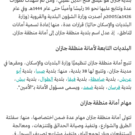
بلدية جازان هو عيسى فتح الدين عقيلي، ومن ثم شهدت تطورات
عدة وتتابع عليها نحو 16 رئيسًا وأمينًا حتى عام 1444هـ. وفي عام
1426هـ/2005م أصدرت وزارة الشؤون البلدية والقروية (وزارة
البلديات والإسكان حاليًا) قرارات عدة، منها إعادة تسمية أمانات
المناطق، إذ عدل اسم بلدية منطقة جازان إلى أمانة منطقة جازان.
البلديات التابعة لأمانة منطقة جازان
تتبع أمانة منطقة جازان تنظيميًّا وزارة البلديات والإسكان، ومقرها في
مدينة جازان، وتتبع لها 38 بلدية، منها: بلدية
صبيا
، بلدية
أبو
عريش
، بلدية
صامطة
، بلدية
فيفا
، بلدية
الطوال
، بلدية
بيش
،
بلدية
فرسان
، بلدية
ضمد
، ويسمى مسؤول الأمانة بـ"الأمين".
مهام أمانة منطقة جازان
تتولى أمانة منطقة جازان مهام عدة ضمن اختصاصها، منها: سفلتة
الطرق والشوارع، وتنفيذ وصيانة الحدائق والمتنزهات، ومعالجة
المستنقعات وبؤر تجمع المياه، وتنفيذ مشاريع تصريف السيول في