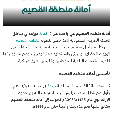
أمانة منطقة القصيم
هي واحدة من 17
أمانة
موزعة في مناطق
المملكة العربية السعودية الـ13،تعنى بتطوير
منطقة القصيم
عمرانيًّا، من أجل تحقيق تنمية سياحية مستدامة والحفاظ على
الموروث الحضاري والبيئي واستثماره محليًّا وعربيًّا، ومن مسؤولياتها
تقديم الخدمات البلدية للمواطنين والمقيمين بطرق مبتكرة.
تأسيس أمانة منطقة القصيم
تأسست أمانة القصيم باسم بلدية
بريدة
في عام 1381هـ/1961م،
وأول من شغل منصب رئيس البلدية هو عبدالله بن حمود
البراك،وفي عام 1426هـ/2005م تحولت إلى أمانة منطقة القصيم،
وتتابع عليها نحو 12 رئيسًا وأمينًا حتى عام 1444هـ.