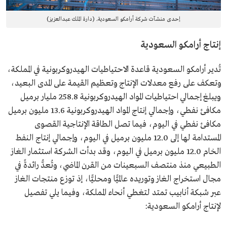
إحدى منشآت شركة أرامكو السعودية. (دارة الملك عبدالعزيز)
إنتاج أرامكو السعودية
تُدير أرامكو السعودية قاعدة الاحتياطيات الهيدروكربونية في المملكة،
وتعكف على رفع معدلات الإنتاج وتعظيم القيمة على المدى البعيد،
ويبلغ إجمالي احتياطيات المواد الهيدروكربونية 258.8 مليار برميل
مكافئ نفطي، وإجمالي إنتاج المواد الهيدروكربونية 13.6 مليون برميل
مكافئ نفطي في اليوم، فيما تصل الطاقة الإنتاجية القصوى
المستدامة لها إلى 12.0 مليون برميل في اليوم، وإجمالي إنتاج النفط
الخام 12.0 مليون برميل في اليوم، وقد بدأت الشركة استثمار الغاز
الطبيعي منذ منتصف السبعينات من القرن الماضي، وتُعدُّ رائدةً في
مجال استخراج الغاز وتوريده عالميًّا ومحليًّا، إذ توزع منتجات الغاز
عبر شبكة أنابيب تمتد لتغطي أنحاء المملكة، وفيما يلي تفصيل
لإنتاج أرامكو السعودية: