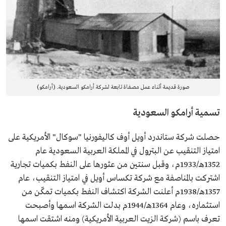
صورة قديمة أثناء عمل مصفاة تابعة لشركة أرامكو السعودية. (أرامكو)
تسمية أرامكو السعودية
حصلت شركة ستاندرد أويل أوف كاليفورنيا "سوكال" الأمريكية على
امتياز التنقيب عن البترول في المملكة العربية السعودية عام
1352هـ/1933م، وقبل سنتين من عثورها على النفط بكميات تجارية
اشتركت بالمناصفة مع شركة تكساس أويل في امتياز التنقيب، عام
1357هـ/1938م أعلنت الشركة اكتشاف النفط بكميات تمكّن من
استثماره، وعام 1364هـ/1944م بدلت الشركة اسمها وأصبحت
تعرف باسم (شركة الزيت العربية الأمريكية) ومنه اشتقت اسمها