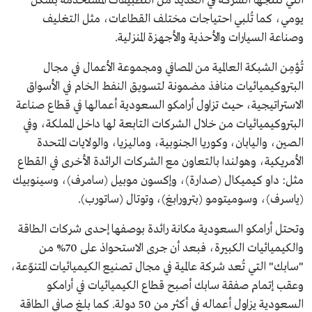
التي تنتجها الشركة في العديد من التطبيقات المستخدمة بشكل
يومي، كما تُلبي احتياجات مختلف القطاعات، مثل التغليف
وصناعة السيارات والأحذية والأجهزة المنزلية.
تُؤمِن الشبكة العالمية من المصافي ومجموعة الأعمال في مجال
البتروكيميائيات منافذ مضمونة لتسويق النفط الخام في الأسواق
الاستراتيجية، حيث تزاول أرامكو السعودية أعمالها في قطاع صناعة
البتروكيميائيات من خلال الشركات التابعة لها داخل المملكة، وفي
الصين، واليابان، وكوريا الجنوبية، وماليزيا، والولايات المتحدة
الأمريكية، وهولندا بالتعاون مع الشركات الرائدة الأخرى في القطاع
مثل: داو كيميكال (صدارة)، وإكسون موبيل (سامرف)، وسينوبيك
(ياسرف)، وسوميتومو (بترورابغ)، وتوتال (ساتورب).
وتحتل أرامكو السعودية مكانة رائدة بوصفها إحدى شركات الطاقة
والكيميائيات الكبيرة، فبعد أن جرى الاستحواذ على 70% من
"سابك" التي تُعد شركة عالمية في مجال تصنيع الكيميائيات المتنوّعة،
وعقب إتمام صفقة سابك أصبح قطاع الكيميائيات في أرامكو
السعودية يزاول أعماله في أكثر من 50 دولة. كما بلغ صافي الطاقة