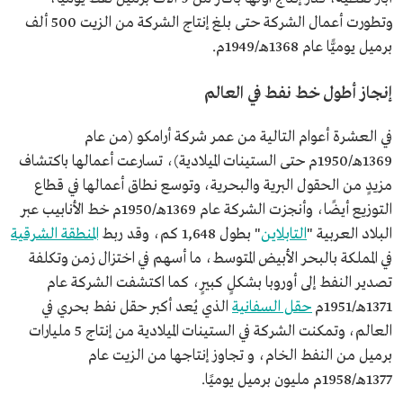
وتطورت أعمال الشركة حتى بلغ إنتاج الشركة من الزيت 500 ألف
برميل يوميًّا عام 1368هـ/1949م.
إنجاز أطول خط نفط في العالم
في العشرة أعوام التالية من عمر شركة أرامكو (من عام
1369هـ/1950م حتى الستينات الميلادية)، تسارعت أعمالها باكتشاف
مزيدٍ من الحقول البرية والبحرية، وتوسع نطاق أعمالها في قطاع
التوزيع أيضًا، وأنجزت الشركة عام 1369هـ/1950م خط الأنابيب عبر
البلاد العربية "
التابلاين
" بطول 1,648 كم، وقد ربط
المنطقة الشرقية
في المملكة بالبحر الأبيض المتوسط، ما أسهم في اختزال زمن وتكلفة
تصدير النفط إلى أوروبا بشكلٍ كبيرٍ، كما اكتشفت الشركة عام
1371هـ/1951م
حقل السفانية
الذي يُعد أكبر حقل نفط بحري في
العالم، وتمكنت الشركة في الستينات الميلادية من إنتاج 5 مليارات
برميل من النفط الخام، و تجاوز إنتاجها من الزيت عام
1377هـ/1958م مليون برميل يوميًا.