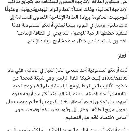
على مستوى الطاقة الإنتاجية القصوى المستدامة بما يتجاوز طاقتها
الإنتاجية الحالية، وذلك امتثالًا لنظام المواد الهيدروكربونية، وتنفيذًا
لتوجيهات الحكومة بزيادة الطاقة الإنتاجية القصوى المستدامة إلى
13.0 مليون برميل في اليوم، بينما تمضي أرامكو السعودية قدمًا
لتنفيذ خططها الرامية للوصول التدريجي إلى الطاقة الإنتاجية
القصوى المستدامة من خلال عدة مشاريع لزيادة الإنتاج.
الغاز
تُعد أرامكو السعودية أحد منتجي الغاز الكبار في العالم، ففي عام
1395هـ/1975م بُنيت شبكة الغاز الرئيس وهي شبكة ضخمة من
خطوط الأنابيب التي تربط المواقع الرئيسة لإنتاج الغاز ومعالجته
التابعة في أنحاء المملكة، فمنذ إنشائها منذ أكثر من أربعة عقود
أسهمت في تمكين إحدى أسواق الغاز الكبيرة في العالم وعملت على
تحويل مزيج الطاقة الوطني إلى وقود نظيف كما وضعت حجر
أساس لاقتصاد قائم على التصنيع.
وتُعد أرامكو السعودية المورد الوحيد للغاز في المملكة، ويُعزى النمو