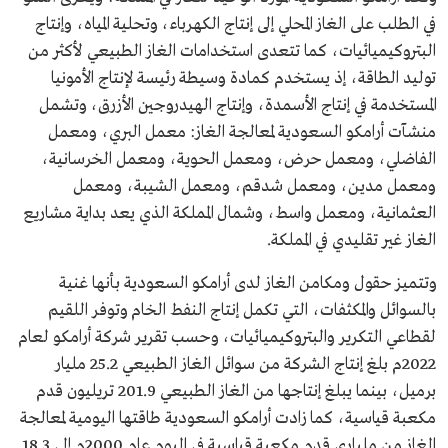
في الطلب على الغاز المحلي إلى إنتاج الكهرباء، وتحلية المياه، وإنتاج
البتروكيميائيات، كما تتعدى استخدامات الغاز الطبيعي لأكثر من
توليد الطاقة، إذ يستخدم كمادة وسيطة رئيسة لإنتاج الأمونيا
المستخدمة في إنتاج الأسمدة، وإنتاج الهيدروجين الأزرق، وتشمل
منشآت أرامكو السعودية لمعالجة الغاز: معمل البري، ومعمل
الفاضلي، ومعمل حرض، ومعمل الحوية، ومعمل الخرسانية،
ومعمل مدين، ومعمل شدقم، ومعمل الشيبة، ومعمل
العثمانية، ومعمل واسط، وشمال المملكة الذي يعد بداية مشاريع
الغاز غير تقليدي في المملكة.
وتتميز حقول ومكامن الغاز لدى أرامكو السعودية بأنها غنية
بالسوائل والمكثفات، التي تكمل إنتاج النفط الخام وتوفر اللقيم
لقطاعي التكرير والبتروكيميائيات، وحسب تقرير شركة أرامكو لعام
2022م بلغ إنتاج الشركة من سوائل الغاز الطبيعي 25.2 مليار
برميل، بينما يبلغ إنتاجها من الغاز الطبيعي 201.9 تريليون قدم
مكعبة قياسية، كما زادت أرامكو السعودية طاقتها اليومية لمعالجة
الغاز من ملياري قدم مكعبة قياسية في اليوم عام 2000م إلى 18.3