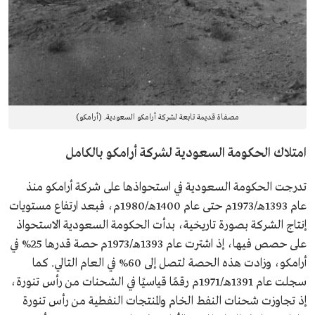
مصفاة قديمة تابعة لشركة أرامكو السعودية. (أرامكو)
امتلاك الحكومة السعودية لشركة أرامكو بالكامل
تدرجت الحكومة السعودية في استحواذها على شركة أرامكو منذ
عام 1393هـ/1973م حتى عام 1400هـ/1980م، فبعد ارتفاع مستويات
إنتاج الشركة بصورة تاريخية، بدأت الحكومة السعودية الاستحواذ
على حصص فيها، إذ اشترت عام 1393هـ/1973م حصة قدرها 25% في
أرامكو، وزادت هذه الحصة لتصل إلى 60% في العام التالي. كما
سجلت عام 1391هـ/1971م رقمًا قياسيًا في الشحنات من رأس تنورة،
إذ تجاوزت شحنات النفط الخام والمنتجات النفطية من رأس تنورة