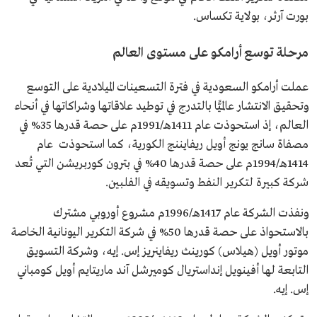
بورت آرثر، بولاية تكساس.
مرحلة توسع أرامكو على مستوى العالم
عملت أرامكو السعودية في فترة التسعينات الميلادية على التوسع
وتحقيق الانتشار عالميًّا بالتدرج في توطيد علاقاتها وشراكاتها في أنحاء
العالم، إذ استحوذت عام 1411هـ/1991م على حصة قدرها 35% في
مصفاة سانج يونج أويل ريفايننج الكورية، كما استحوذت عام
1414هـ/1994م على حصة قدرها 40% في بترون كوربريشن التي تُعد
شركة كبيرة لتكرير النفط وتسويقه في الفلبين.
ونفذت الشركة عام 1417هـ/1996م مشروع أوروبي مشترك
بالاستحواذ على حصة قدرها 50% في شركة التكرير اليونانية الخاصة
موتور أويل (هيلاس) كورينث ريفاينريز إس. إيه، وشركة التسويق
التابعة لها أفينويل إنداستريال كوميرشل آند ماريتايم أويل كومباني
إس. إيه.