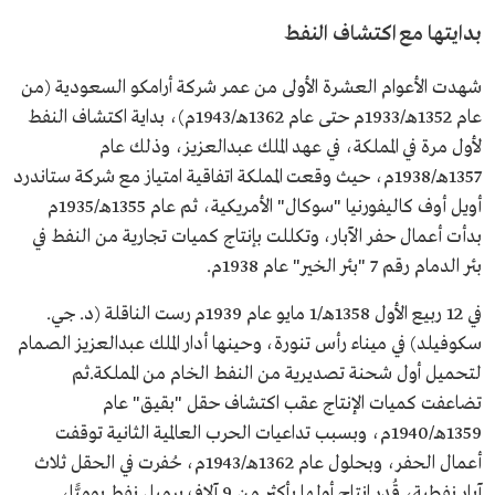
بدايتها مع اكتشاف النفط
شهدت الأعوام العشرة الأولى من عمر شركة أرامكو السعودية (من
عام 1352هـ/1933م حتى عام 1362هـ/1943م)، بداية اكتشاف النفط
لأول مرة في المملكة، في عهد الملك عبدالعزيز، وذلك عام
1357هـ/1938م، حيث وقعت المملكة اتفاقية امتياز مع شركة ستاندرد
أويل أوف كاليفورنيا "سوكال" الأمريكية، ثم عام 1355هـ/1935م
بدأت أعمال حفر الآبار، وتكللت بإنتاج كميات تجارية من النفط في
بئر الدمام رقم 7 "بئر الخير" عام 1938م.
في 12 ربيع الأول 1358هـ/1 مايو عام 1939م رست الناقلة (د. جي.
سكوفيلد) في ميناء رأس تنورة، وحينها أدار الملك عبدالعزيز الصمام
لتحميل أول شحنة تصديرية من النفط الخام من المملكة.ثم
تضاعفت كميات الإنتاج عقب اكتشاف حقل "بقيق" عام
1359هـ/1940م، وبسبب تداعيات الحرب العالمية الثانية توقفت
أعمال الحفر، وبحلول عام 1362هـ/1943م، حُفرت في الحقل ثلاث
آبار نفطية، قُدر إنتاج أولها بأكثر من 9 آلاف برميل نفط يوميًّا،