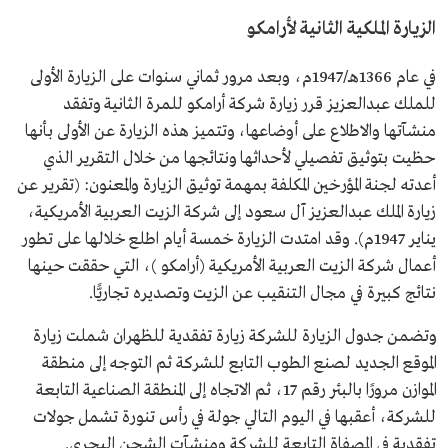
الزيارة الملكية الثانية لأرامكو
في عام 1366هـ/1947م، وبعد مرور ثماني سنوات على الزيارة الأولى
للملك عبدالعزيز قرر زيارة شركة أرامكو للمرة الثانية وتفقد
منشآتها والاطلاع على أوضاعها، وتتميز هذه الزيارة عن الأولى بأنها
حظيت بتوثيق تفصيلي لأحداثها ونتائجها من خلال التقرير الذي
أعدته لجنة المؤرخين المكلفة بمهمة توثيق الزيارة والمعنون: (تقرير عن
زيارة الملك عبدالعزيز آل سعود إلى شركة الزيت العربية الأمريكية،
يناير 1947م). وقد امتدت الزيارة خمسة أيام اطلع خلالها على تطور
أعمال شركة الزيت العربية الأمريكية (أرامكو )، التي حققت حينها
نتائج كبيرة في مجال التنقيب عن الزيت وتصديره تجاريًّا.
وتضمن جدول الزيارة للشركة زيارة تفقدية للظهران شملت زيارة
الموقع الجديد لصنع الطوب التابع للشركة ثم التوجه إلى منطقة
الموازن مرورًا بالبئر رقم 17، ثم الاتجاه إلى المنطقة الصناعية التابعة
للشركة، أعقبها في اليوم التالي جولة في رأس تنورة تشمل جولات
تفقدية في المصفاة التابعة للشركة ومنشآت الشحن البحري.