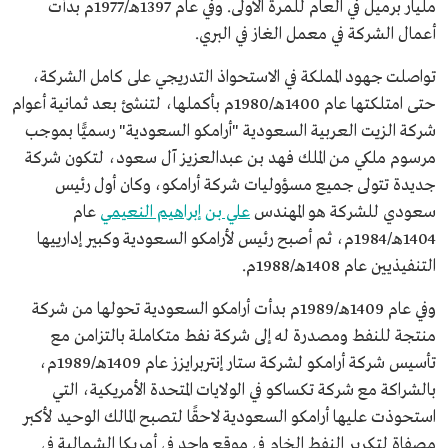
مليار برميل في العام للمرة الأولى. وفي عام 1397هـ/1977م بدأت
أعمال الشركة في معمل الغاز في البري.
تواصلت جهود المملكة في الاستحواذ التدريجي على كامل الشركة،
حتى امتلكتها عام 1400هـ/1980م بأكملها، لتنشئ بعد ثمانية أعوام
شركة الزيت العربية السعودية "أرامكو السعودية" رسميًّا بموجب
مرسوم ملكي من الملك فهد بن عبدالعزيز آل سعود، لتكون شركة
جديدة تتولى جميع مسؤوليات شركة أرامكو، وكان أول رئيس
سعودي للشركة هو المهندس
علي بن إبراهيم النعيمي
عام
1404هـ/1984م، ثم أصبح رئيس لأرامكو السعودية وكبير إدارييها
التنفيذيين عام 1408هـ/1988م.
وفي عام 1409هـ/1989م بدأت أرامكو السعودية تحولها من شركة
منتجة للنفط ومصدرة له إلى شركة نفط متكاملة بالتزامن مع
تأسيس شركة أرامكو لشركة ستار إنتربرايزز عام 1409هـ/1989م،
بالشراكة مع شركة تكساكو في الولايات المتحدة الأمريكية، التي
استحوذت عليها أرامكو السعودية لاحقًا لتصبح المالك الوحيد لأكبر
مصفاة لتكرير النفط الخام في موقع واحد في أمريكا الشمالية في