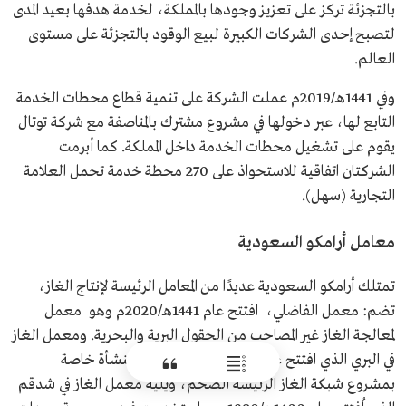
بالتجزئة تركز على تعزيز وجودها بالمملكة، لخدمة هدفها بعيد المدى
لتصبح إحدى الشركات الكبيرة لبيع الوقود بالتجزئة على مستوى
العالم.
وفي 1441هـ/2019م عملت الشركة على تنمية قطاع محطات الخدمة
التابع لها، عبر دخولها في مشروع مشترك بالمناصفة مع شركة توتال
يقوم على تشغيل محطات الخدمة داخل المملكة. كما أبرمت
الشركتان اتفاقية للاستحواذ على 270 محطة خدمة تحمل العلامة
التجارية (سهل).
معامل أرامكو السعودية
تمتلك أرامكو السعودية عديدًا من المعامل الرئيسة لإنتاج الغاز،
تضم: معمل الفاضلي، افتتح عام 1441هـ/2020م وهو معمل
لمعالجة الغاز غير المصاحب من الحقول البرية والبحرية. ومعمل الغاز
في البري الذي افتتح عام 1397هـ/1977م ليكون منشأة خاصة
بمشروع شبكة الغاز الرئيسة الضخم، ويليه معمل الغاز في شدقم