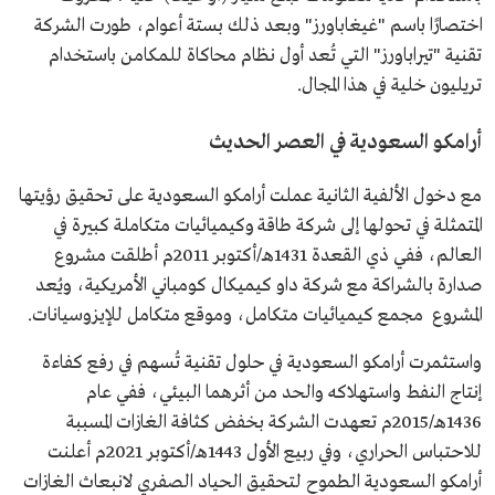
اختصارًا باسم "غيغاباورز" وبعد ذلك بستة أعوام، طورت الشركة
تقنية "تيراباورز" التي تُعد أول نظام محاكاة للمكامن باستخدام
تريليون خلية في هذا المجال.
أرامكو السعودية في العصر الحديث
مع دخول الألفية الثانية عملت أرامكو السعودية على تحقيق رؤيتها
المتمثلة في تحولها إلى شركة طاقة وكيميائيات متكاملة كبيرة في
العالم، ففي ذي القعدة 1431هـ/أكتوبر 2011م أطلقت مشروع
صدارة بالشراكة مع شركة داو كيميكال كومباني الأمريكية، ويُعد
المشروع مجمع كيميائيات متكامل، وموقع متكامل للإيزوسيانات.
واستثمرت أرامكو السعودية في حلول تقنية تُسهم في رفع كفاءة
إنتاج النفط واستهلاكه والحد من أثرهما البيئي، ففي عام
1436هـ/2015م تعهدت الشركة بخفض كثافة الغازات المسببة
للاحتباس الحراري، وفي ربيع الأول 1443هـ/أكتوبر 2021م أعلنت
أرامكو السعودية الطموح لتحقيق الحياد الصفري لانبعاث الغازات