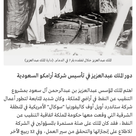
الملك عبدالعزيز خلال تفقده بئر 7 في الدمام. (دارة الملك عبدالعزيز)
دور الملك عبدالعزيز في تأسيس شركة أرامكو السعودية
اهتم الملك المؤسس عبدالعزيز بن عبدالرحمن آل سعود بمشروع
التنقيب عن النفط في أراضي المملكة، وكان شديد المتابعة لتطور أعمال
شركة ستاندرد أويل أوف كاليفورنيا "سوكال" الأمريكية في المنطقة
الشرقية التي وقعت معها حكومة المملكة اتفاقية التنقيب عن
النفط، فقد كان الملك على صلة مستمرة بالمسؤولين في الشركة
للاطلاع على إنجازاتها والتحقق من سير العمل، وفي 12 ربيع الآخر