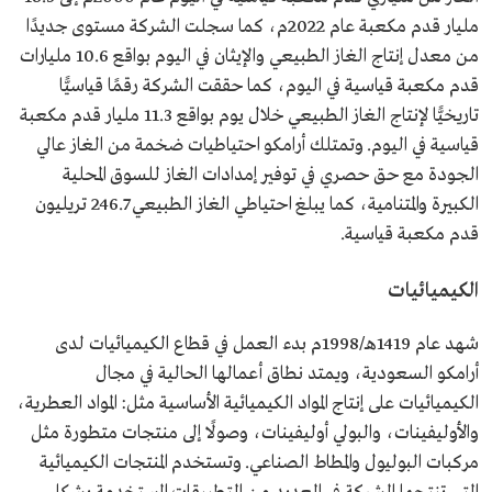
مليار قدم مكعبة عام 2022م، كما سجلت الشركة مستوى جديدًا
من معدل إنتاج الغاز الطبيعي والإيثان في اليوم بواقع 10.6 مليارات
قدم مكعبة قياسية في اليوم، كما حققت الشركة رقمًا قياسيًّا
تاريخيًّا لإنتاج الغاز الطبيعي خلال يوم بواقع 11.3 مليار قدم مكعبة
قياسية في اليوم. وتمتلك أرامكو احتياطيات ضخمة من الغاز عالي
الجودة مع حق حصري في توفير إمدادات الغاز للسوق المحلية
الكبيرة والمتنامية، كما يبلغ احتياطي الغاز الطبيعي 246.7 تريليون
قدم مكعبة قياسية.
الكيميائيات
شهد عام 1419هـ/1998م بدء العمل في قطاع الكيميائيات لدى
أرامكو السعودية، ويمتد نطاق أعمالها الحالية في مجال
الكيميائيات على إنتاج المواد الكيميائية الأساسية مثل: المواد العطرية،
والأوليفينات، والبولي أوليفينات، وصولًا إلى منتجات متطورة مثل
مركبات البوليول والمطاط الصناعي. وتستخدم المنتجات الكيميائية