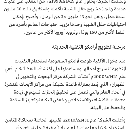
وتمكنت الشركة بحلول عام 1419هـ/1998م، من التغلب على عقبات
عديدة وإنجاز مشروع حقل الشيبة بأكمله واستغرق ذلك 50 مليون
ساعة عمل، ونقل نحو 13 مليون م3 من الرمال، وأصبح بإمكان
احتياطيات حقل الشيبة وحدها تزويد احتياجات العالم بأسره من
النفط لأكثر من 160 يومًا، وتزويد أوروبا لأكثر من عامين.
مرحلة تطويع أرامكو التقنية الحديثة
منذ دخول الألفية طوعت أرامكو السعودية استخدام التقنيات
المتطورة لتسريع أعمالها ومساعدتها على اكتشاف النفط الخام. ففي
عام 1421هـ/2000م أنشأت الشركة مركز البحوث والتطوير في
الظهران، الذي يُعد بمنزلة قاعدة لشبكة من مراكز الأبحاث المنتشرة
في أنحاء العام والتي تعمل على تحقيق إنجازات تسهم في زيادة
معدلات الاكتشاف والاستخلاص وخفض التكلفة وتعزيز السلامة
والحفاظ على البيئة.
وأعلنت الشركة عام 1431هـ/2010م تقنيتها الخاصة بمحاكاة المكامن
باستخدام خلايا معلومات تبلغ مليار (أو غيغا) خلية، المعروف