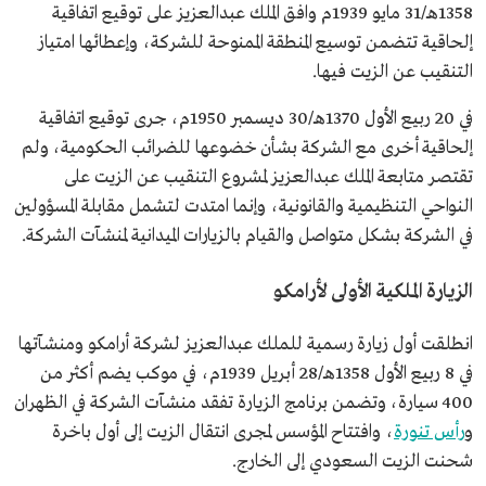
1358هـ/31 مايو 1939م وافق الملك عبدالعزيز على توقيع اتفاقية
إلحاقية تتضمن توسيع المنطقة الممنوحة للشركة، وإعطائها امتياز
التنقيب عن الزيت فيها.
في 20 ربيع الأول 1370هـ/30 ديسمبر 1950م، جرى توقيع اتفاقية
إلحاقية أخرى مع الشركة بشأن خضوعها للضرائب الحكومية، ولم
تقتصر متابعة الملك عبدالعزيز لمشروع التنقيب عن الزيت على
النواحي التنظيمية والقانونية، وإنما امتدت لتشمل مقابلة المسؤولين
في الشركة بشكل متواصل والقيام بالزيارات الميدانية لمنشآت الشركة.
الزيارة الملكية الأولى لأرامكو
انطلقت أول زيارة رسمية للملك عبدالعزيز لشركة أرامكو ومنشآتها
في 8 ربيع الأول 1358هـ/28 أبريل 1939م، في موكب يضم أكثر من
400 سيارة، وتضمن برنامج الزيارة تفقد منشآت الشركة في الظهران
و
رأس تنورة
، وافتتاح المؤسس لمجرى انتقال الزيت إلى أول باخرة
شحنت الزيت السعودي إلى الخارج.