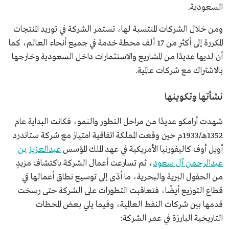
السعودية.
ومن خلال الشركات المنتسبة لها، تستمر الشركة في توريد المنتجات
المكررة إلى أكثر من 17 ألف محطة خدمة في جميع أنحاء العالم، كما
أن لديها عديدًا من المشاريع والاستثمارات داخل السعودية وخارجها
بالاشتراك مع شركات عالمية.
نشأتها وتكوينها
شهدت أرامكو عديدًا من مراحل التطور والنمو، فكانت البداية عام
1352هـ/1933م حين وقعت المملكة اتفاقية امتياز مع شركة ستاندرد
أويل أوف كاليفورنيا الأمريكية في عهد الملك المؤسس
عبدالعزيز بن
عبدالرحمن آل سعود
، ثم تسارعت أعمال الشركة باكتشاف مزيدٍ
من الحقول البرية والبحرية، ما أدّى إلى توسيع نطاق أعمالها في
قطاع التوزيع أيضًا، فتعاقبت التطورات على الشركة حتى رسخت
قدمها بين شركات النفط العالمية، وفيما يلي بعض المحطات
التاريخية البارزة في عمر الشركة: