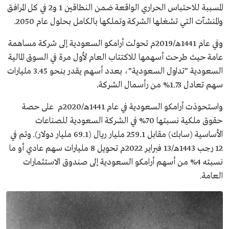
المسببة للاحتباس الحراري الواقعة ضمن النطاقين 1 و2 في كل المرافق
والمنشآت التي تشغلها الشركة وتملكها بالكامل بحلول عام 2050.
وفي عام 1441هـ/2019م تحولت أرامكو السعودية إلى شركة مساهمة
عامة حيث طرحت أسهمها للاكتتاب العام لأول مرة في السوق المالية
السعودية "تداول السعودية"، بعدد أسهم يقدر بنحو 3.45 مليارات
سهم تعادل 1.73% من رأسمال الشركة.
واستحوذت أرامكو السعودية في عام 1441هـ/2020م على حصة
حقوق ملكية نسبتها 70% في الشركة السعودية للصناعات
الأساسية (سابك) مقابل 259.1 مليار ريال (69.1 مليار دولار). وتم في
12 رجب 1443هـ/13 فبراير 2022م تحويل 8 مليارات سهم عادي أو ما
نسبته 4% من أسهم أرامكو السعودية إلى صندوق الاستثمارات
العامة.