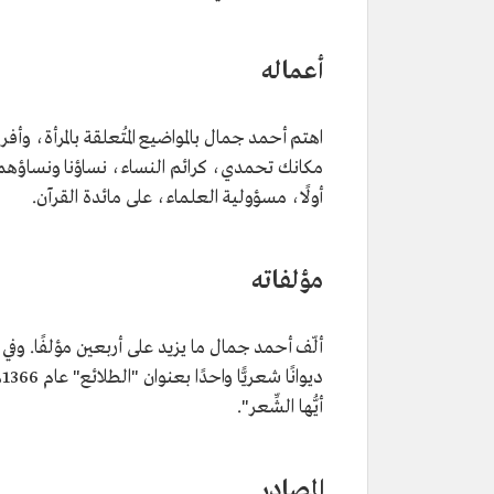
التصنيف
كاتب وداعية وشاعر.
تاريخ الميلاد
1935م.
أعماله
مكان الميلاد
مدينة مكة المكرمة.
تاريخ الوفاة
1993م.
اهتم أحمد جمال بالمواضيع المُتعلقة بالمرأة، وأفر
مكانك تحمدي، كرائم النساء، نساؤنا ونساؤهم، 
أولًا، مسؤولية العلماء، على مائدة القرآن.
مؤلفاته
ألّف أحمد جمال ما يزيد على أربعين مؤلفًا. وفي 
أيُّها الشِّعر".
المصادر