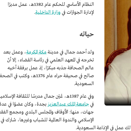
النظام الأساسي للحكم عام 1382هـ، عمل مديرًا
لإدارة الجوازات في
وزارة الداخلية
.
حياته
ولد أحمد جمال في مدينة
مكة المكرمة
، وعمل بعد
تخرجه في المعهد العلمي في رئاسة القضاء، إلا أنّ
عالم الصحافة جذبه مبكرًا، إذ عمل برفقة أخيه
صالح في صحيفة حراء عام 1376هـ، وكتب في الص
السعودية.
وفي عام 1387هـ، عُيّن جمال مدرسًا للثقافة الإسلامي
في
جامعة الملك عبدالعزيز
بجدة، وكان عضوًا في عدة
جهات، منها: الأوقاف والمجلس البلدي ومجمع الفقه
الإسلامي والندوة العالمية للشباب وغيرها، شارك في
ك عمل في الإذاعة السعودية.