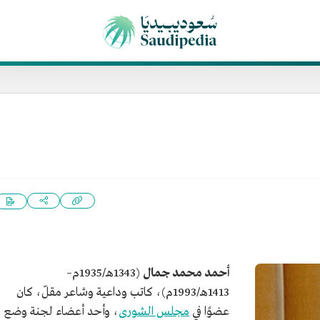
أحمد محمد جمال
(1343هـ/1935م–
1413هـ/1993م)، كاتب وداعية وشاعر مقلّ، كان
عضوًا في
مجلس الشورى
، وأحد أعضاء لجنة وضع