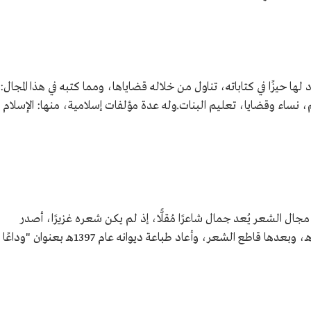
د لها حيزًا في كتاباته، تناول من خلاله قضاياها، ومما كتبه في هذا المجال:
نساء وقضايا، تعليم البنات.وله عدة مؤلفات إسلامية، منها: الإسلام
مجال الشعر يُعد جمال شاعرًا مُقلًّا، إذ لم يكن شعره غزيرًا، أصدر
ديوانًا شعريًّا واحدًا بعنوان "الطلائع" عام 1366هـ، وبعدها قاطع الشعر، وأعاد طباعة ديوانه عام 1397هـ بعنوان "وداعًا