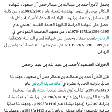
تاريخ الإعفاء
1444هـ/2023م.
يحمل الأمير أحمد بن عبدالله بن عبدالرحمن آل سعود، شهادة
البكالوريوس في علوم الهندسة المدنية عام 1403هـ/1983م، من كلية
الهندسة في جامعة نورثروب بالولايات المتحدة الأمريكية. وكان قد
حصل على شهادة الدراسة الثانوية العامة-القسم العلمي عام
1395-1396هـ/1975-1976م، من معهد العاصمة النموذجي في
الرياض
بتقدير ممتاز. وحصل على شهادة إتمام الدراسة الابتدائية
عام 1389-1390هـ/1969-1970م، من معهد العاصمة النموذجي في
الرياض.
الخبرات العلمية لأحمد بن عبدالله بن عبدالرحمن
عُيّن الأمير أحمد بن عبدالله بن عبدالرحمن آل سعود، مهندسًا
مدنيًّا بالمرتبة الحادية عشرة في
أمانة مدينة الرياض
عام
1420هـ/1999م. كذلك عُيّن رئيسًا لبلدية
بيشة
بالمرتبة العاشرة
(المجمع القروي ببلقرن) عام 1418هـ/1998م، ورئيسًا لبلدية بيشة
بالمرتبة العاشرة (بلدية بيشة) عام 1416هـ/1995م، ومهندسًا مدنيًّا
بالمرتبة التاسعة (أمانة مدينة الرياض) عام 1413هـ/1993م، ومهندسًا