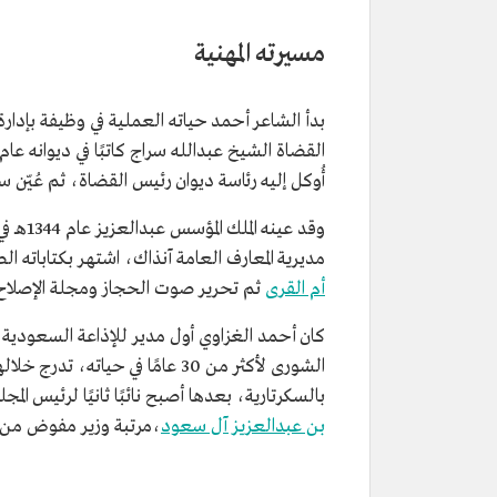
تاريخ الميلاد
1318هـ/1900م.
تاريخ الوفاة
1401هـ/1981م.
مسيرته المهنية
مكان الميلاد
مكة المكرمة.
المجال المهني
أديب وشاعر ومؤرخ وباحث.
بدأ الشاعر أحمد حياته العملية في وظيفة بإدارة
أُوكل إليه رئاسة ديوان رئيس القضاة، ثم عُيّن سك
وقد عي
مديرية المعارف العامة آنذاك، اشتهر بكتاباته ال
أم القرى
ثم تحرير صوت الحجاز ومجلة الإصلاح
الشورى لأكثر من 30 عامًا في حي
بالسكرتارية، بعدها أصبح نائبًا ثانيًا لرئيس المجلس، وفي عام 1373هـ/1953م عُيّن نائبًا 
بن عبدالعزيز آل سعود
،مرتبة وزير مفوض من الدرجة