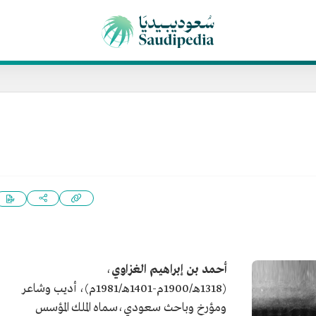
أحمد بن إبراهيم الغزاوي
،
(1318هـ/1900م-1401هـ/1981م)، أديب وشاعر
ومؤرخ وباحث سعودي،سماه الملك المؤسس