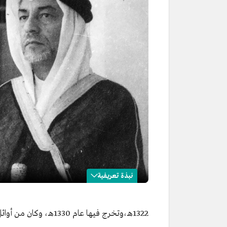
نبذة تعريفية
أحمد الغزاوي
1322هـ،وتخرج فيها عام 1330هـ، وكان من أوائل الملتحقين بمدرسة الفلاح عند إنشائها عام 1330هـ.
الاسم
أحمد إبراهيم الغزاوي.