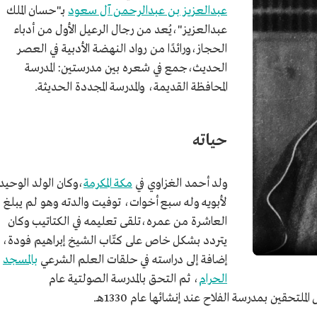
عبدالعزيز بن عبدالرحمن آل سعود
بـ"حسان الملك
عبدالعزيز"،يُعد من رجال الرعيل الأول من أدباء
الحجاز،ورائدًا من رواد النهضة الأدبية في العصر
الحديث،جمع في شعره بين مدرستين: المدرسة
المحافظة القديمة، والمدرسة المجددة الحديثة.
حياته
ولد أحمد الغزاوي في
مكة المكرمة
،وكان الولد الوحيد
لأبويه وله سبع أخوات، توفيت والدته وهو لم يبلغ
العاشرة من عمره،تلقى تعليمه في الكتاتيب وكان
يتردد بشكل خاص على كتّاب الشيخ إبراهيم فودة،
إضافة إلى دراسته في حلقات العلم الشرعي
بالمسجد
الحرام
، ثم التحق بالمدرسة الصولتية عام