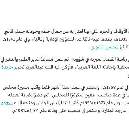
 الأوقاف والحرم المكي،ولمَا امتاز به من جمال خطه وجودته جعله قاضي
القضاة الشيخ عبدالله سراج كاتبًا في ديوانه عام 1335هـ، بعدها عينه نائبًا عنه للشؤون الإدارية والماليّة، وفي عام 1341هـ
رتيرًا
لمجلس الشورى
.
نه الملك المؤسس عبدالعزيز عام 1344هـ في رئاسة القضاء لخبرته في شؤونه، ثم عمل مُساعدًا لمدير الطبع والنشر في
صحفية وإجادته اللغة العربية، فأوكل إليه الملك عبدالعزيز تحرير
جريدة
.
كان أحمد الغزاوي أول مدير للإذاعة السعودية في عام 1368هـ، واستمر في عمله ستة أشهر فقط.واكب مسيرة مجلس
اته، تدرج خلالها في عدة مناصب، فعُين سكرتيرًا للمجلس، ثم عضوًا إضافة لعمله
لرئيس المجلس ومنحه الملك
سعود
 الممتازة،واستمر في منصبه حتى وفاته عام 1401هـ/1981م.