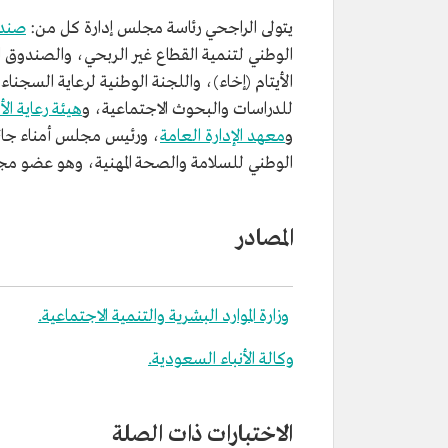
المنصب الحالي
وزير الموارد البشرية والتنمية الاجت
يتولى الراجحي رئاسة مجلس إدارة كل من:
صندو
تاريخ التعيين
2018م.
الوطني لتنمية القطاع غير الربحي، والصندوق ا
المؤهل العلمي
بكالوريوس الهندسة الصناعية من ج
الأيتام (إخاء)، واللجنة الوطنية لرعاية السجن
فهد للبترول والمعادن.
للدراسات والبحوث الاجتماعية، و
هيئة رعاية ا
و
معهد الإدارة العامة
، ورئيس مجلس أمناء جائزة
الوطني للسلامة والصحة المهنية، وهو عضو مجلس 
المصادر
وزارة الموارد البشرية والتنمية الاجتماعية.
وكالة الأنباء السعودية.
الاختبارات ذات الصلة