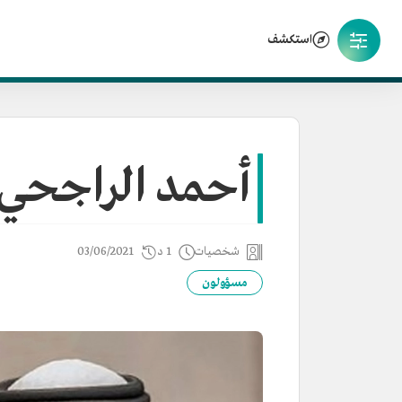
استكشف
أحمد الراجحي
شخصيات
1 د
03/06/2021
مسؤولون