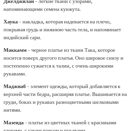
Джелджилан
– легкие ткани с узорами,
напоминающими семена кунжута.
Хаука
– накладка, которая надевается на плечо,
покрывая грудь и нижнюю часть тела, и напоминает
индийский сари.
Маккамм
– черное платье из ткани Така, которое
носится поверх другого платья. Оно широкое снизу и
постепенно сужается к талии, с очень широкими
рукавами.
Маджнаб
– элемент одежды, который добавляется к
верхней части бедра, расширяя платье. Вышивается на
груди, боках и рукавах разноцветными шелковыми
нитями.
Мазенда
– платье из цветных тканей с красивыми
узорами, с узким поясом и рукавами.