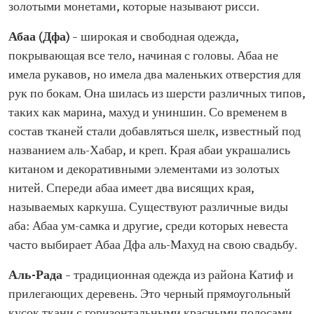
золотыми монетами, которые называют рисси.
Абаа (Дфа)
– широкая и свободная одежда,
покрывающая все тело, начиная с головы. Абаа не
имела рукавов, но имела два маленьких отверстия для
рук по бокам. Она шилась из шерсти различных типов,
таких как марина, махуд и униншин. Со временем в
состав тканей стали добавляться шелк, известный под
названием аль-Хабар, и креп. Края абаи украшались
китаном и декоративными элементами из золотых
нитей. Спереди абаа имеет два висящих края,
называемых каркуша. Существуют различные виды
аба: Абаа ум-самка и другие, среди которых невеста
часто выбирает Абаа Дфа аль-Махуд на свою свадьбу.
Аль-Рада
– традиционная одежда из района Катиф и
прилегающих деревень. Это черный прямоугольный
кусок ткани с горизонтальными красными полосами