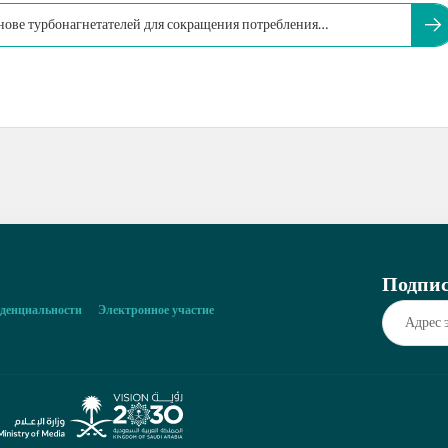
нове турбонагнетателей для сокращения потребления
Подпис
денциальности
Электронное участие