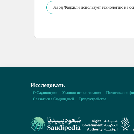
Завод Фадхили использует технологию на ос
электроэнергии до 55 ГВт.
Исследовать
О Саудиопедии
Условия использования
Политика конфи
Связаться с Саудипедией
Трудоустройство