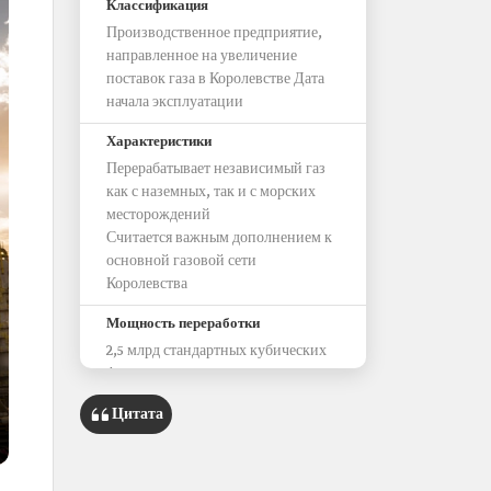
Классификация
Производственное предприятие,
направленное на увеличение
поставок газа в Королевстве Дата
начала эксплуатации
Характеристики
Перерабатывает независимый газ
как с наземных, так и с морских
месторождений
Считается важным дополнением к
основной газовой сети
Королевства
Мощность переработки
2,5 млрд стандартных кубических
футов сырого газа в день
Цитата
Поставка в основную газовую сеть
1,5 млрд стандартных кубических
футов товарного газа в день
470 млн стандартных кубических