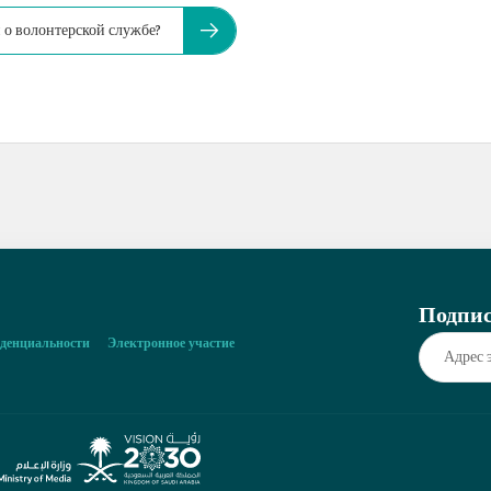
н о волонтерской службе?
Подпис
денциальности
Электронное участие