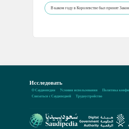
В каком году в Королевстве был принят Зако
Исследовать
О Саудиопедии
Условия использования
Политика конфи
Связаться с Саудипедией
Трудоустройство