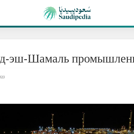
аад-эш-Шамаль промышлен
023