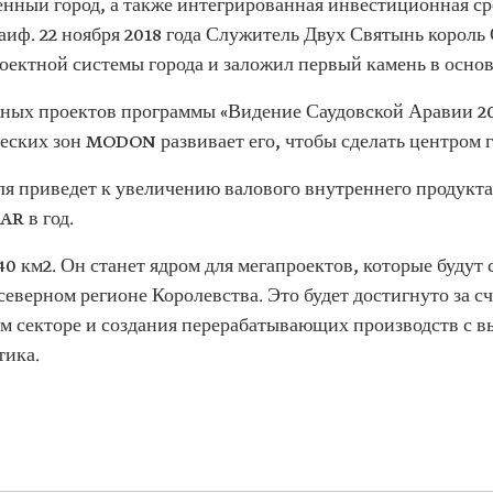
ный город, а также интегрированная инвестиционная ср
раиф. 22 ноября 2018 года Служитель Двух Святынь корол
оектной системы города и заложил первый камень в основ
ажных проектов программы «Видение Саудовской Аравии 20
ских зон MODON развивает его, чтобы сделать центром 
я приведет к увеличению валового внутреннего продукта 
AR в год.
 км2. Он станет ядром для мегапроектов, которые будут
верном регионе Королевства. Это будет достигнуто за с
 секторе и создания перерабатывающих производств с в
тика.