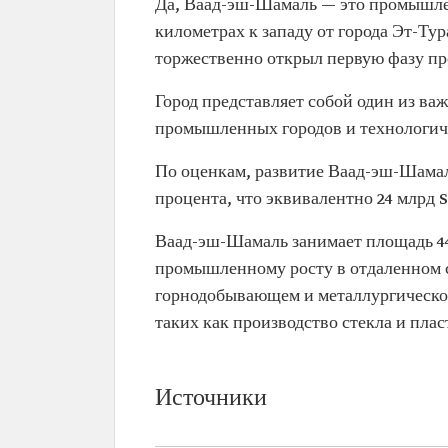
Да, Ваад-эш-Шамаль — это промышлен
километрах к западу от города Эт-Ту
торжественно открыл первую фазу пр
Город представляет собой один из в
промышленных городов и технологиче
По оценкам, развитие Ваад-эш-Шамал
процента, что эквивалентно 24 млрд S
Ваад-эш-Шамаль занимает площадь 440
промышленному росту в отдаленном се
горнодобывающем и металлургическом
таких как производство стекла и плас
Источники