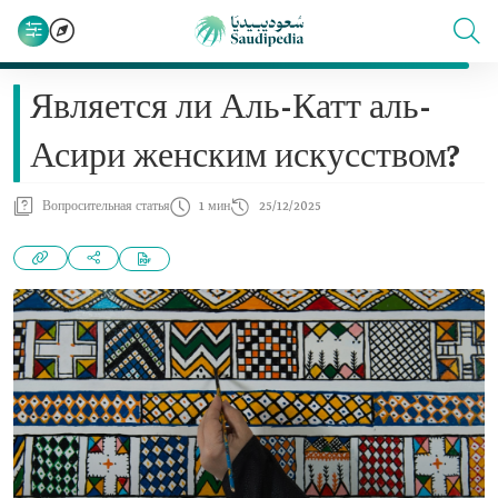
Является ли Аль-Катт аль-
Асири женским искусством?
Вопросительная статья
1 мин
25/12/2025