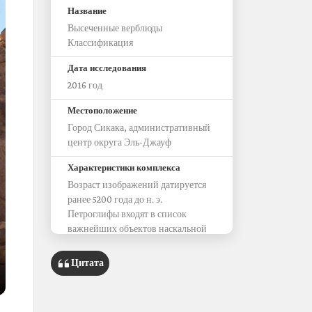
Название
Высеченные верблюды
Классификация
Дата исследования
2016 год
Местоположение
Город Сикака, административный
центр округа Эль-Джауф
Характеристики комплекса
Возраст изображений датируется
ранее 5200 года до н. э.
Петроглифы входят в список
важнейших объектов наскальной
живописи на Аравийском
полуострове
Цитата
Содержимое комплекса
17 высеченных изображений