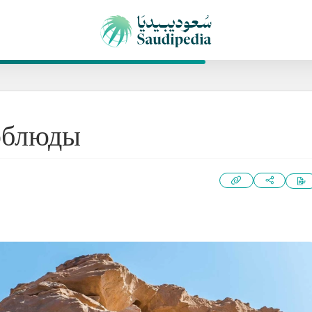
рблюды