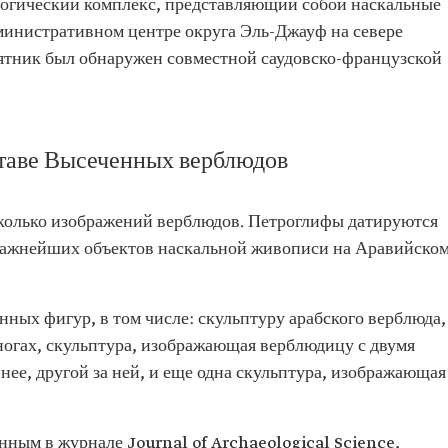
огический комплекс, представляющий собой наскальные
дминистративном центре округа Эль-Джауф на севере
ятник был обнаружен совместной саудовско-французской
ставе Высеченных верблюдов
олько изображений верблюдов. Петроглифы датируются
ок важнейших объектов наскальной живописи на Аравийско
ных фигур, в том числе: скульптуру арабского верблюда,
ногах, скульптура, изображающая верблюдицу с двумя
ее, другой за ней, и еще одна скульптура, изображающая
ным в журнале Journal of Archaeological Science,