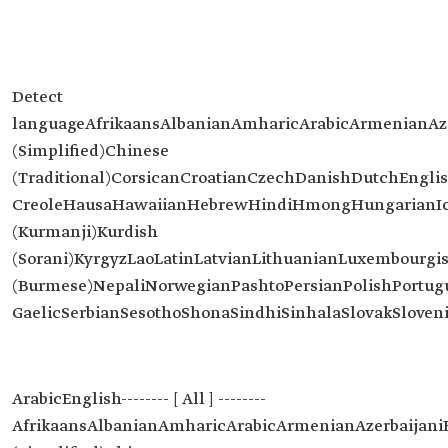
Detect
languageAfrikaansAlbanianAmharicArabicArmenianAz
(Simplified)Chinese
(Traditional)CorsicanCroatianCzechDanishDutchEnglis
CreoleHausaHawaiianHebrewHindiHmongHungarianIce
(Kurmanji)Kurdish
(Sorani)KyrgyzLaoLatinLatvianLithuanianLuxembou
(Burmese)NepaliNorwegianPashtoPersianPolishPortu
GaelicSerbianSesothoShonaSindhiSinhalaSlovakSlove
ArabicEnglish-------- [ All ] --------
AfrikaansAlbanianAmharicArabicArmenianAzerbaijan