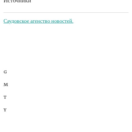
Источники
Саудовское агенство новостей.
G
M
T
Y