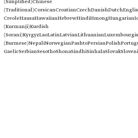
(Simplified)Chinese
(Traditional)CorsicanCroatianCzechDanishDutchEnglis
CreoleHausaHawaiianHebrewHindiHmongHungarianIce
(Kurmanji)Kurdish
(Sorani)KyrgyzLaoLatinLatvianLithuanianLuxembou
(Burmese)NepaliNorwegianPashtoPersianPolishPortu
GaelicSerbianSesothoShonaSindhiSinhalaSlovakSlove