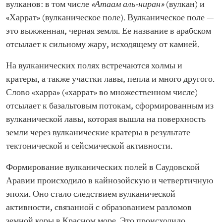
вулканов: в том числе
«Атаам аль-ниран»
(вулкан) и
«Харрат» (вулканическое поле). Вулканическое поле —
это выжженная, черная земля. Ее название в арабском
отсылает к сильному жару, исходящему от камней.
На вулканических полях встречаются холмы и
кратеры, а также участки лавы, пепла и много другого.
Слово «харра» («харрат» во множественном числе)
отсылает к базальтовым потокам, сформированным из
вулканической лавы, которая вышла на поверхность
земли через вулканические кратеры в результате
тектонической и сейсмической активности.
Формирование вулканических полей в Саудовской
Аравии происходило в кайнозойскую и четвертичную
эпохи. Оно стало следствием вулканической
активности, связанной с образованием разломов
земной коры в Красном море. Это происходило