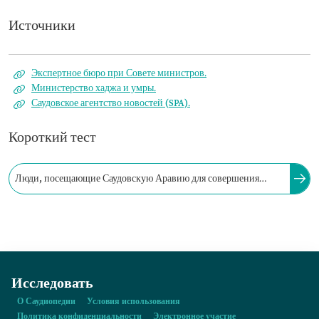
Источники
Экспертное бюро при Совете министров.
Министерство хаджа и умры.
Саудовское агентство новостей (SPA).
Короткий тест
Люди, посещающие Саудовскую Аравию для совершения
ритуалов хаджа или умры либо для посещения Мечети
Пророка, не могут оставаться в Королевстве после истчения
срока действия визы.
Исследовать
О Саудиопедии
Условия использования
Политика конфиденциальности
Электронное участие