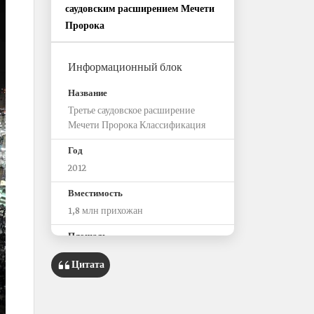
саудовским расширением Мечети
Пророка
Информационный блок
Название
Третье саудовское расширение
Мечети Пророка Классификация
Год
2012
Вместимость
1,8 млн прихожан
‏Площадь
1 020 500 м²
Цитата