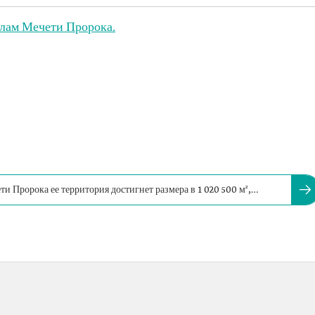
елам Мечети Пророка.
и Пророка ее территория достигнет размера в 1 020 500 м²,