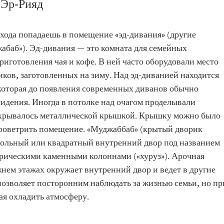
 Эр-Рияд
хода попадаешь в помещение «эд-дивания» (другие
жабаб»). Эд-дивания — это комната для семейных
 приготовления чая и кофе. В ней часто оборудовали место
ков, заготовленных на зиму. Над эд-диванией находится
 которая до появления современных диванов обычно
идения. Иногда в потолке над очагом проделывали
 закрывалось металлической крышкой. Крышку можно было
роветрить помещение. «Муджаббаб» (крытый дворик
гольный или квадратный внутренний двор под названием
рическими каменными колоннами («хуруз»). Арочная
жнем этажах окружает внутренний двор и ведет в другие
позволяет посторонним наблюдать за жизнью семьи, но пр
ая охладить атмосферу.