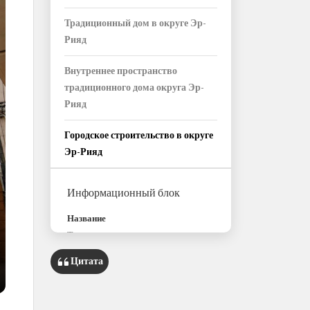
Традиционный дом в округе Эр-
Рияд
Внутреннее пространство
традиционного дома округа Эр-
Рияд
Городское строительство в округе
Эр-Рияд
Информационный блок
Название
Традиционная архитектура округа
Эр-Рияд Архитектурные стили
Цитата
округа Эр-Рияд
Традиционная архитектура
Архитектура, впитавшая влияние
зарубежных культур