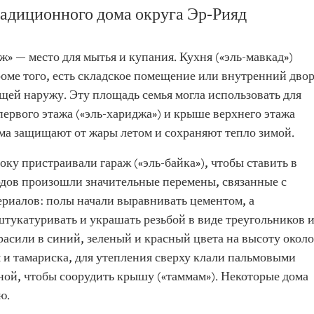
радиционного дома округа Эр-Рияд
ж» — место для мытья и купания. Кухня («эль-мавкад»)
Кроме того, есть складское помещение или внутренний дво
ущей наружу. Эту площадь семья могла использовать для
первого этажа («эль-хариджа») и крыше верхнего этажа
ома защищают от жары летом и сохраняют тепло зимой.
у пристраивали гараж («эль-байка»), чтобы ставить в
годов произошли значительные перемены, связанные с
риалов: полы начали выравнивать цементом, а
тукатуривать и украшать резьбой в виде треугольников 
асили в синий, зеленый и красный цвета на высоту около
 и тамариска, для утепления сверху клали пальмовыми
иной, чтобы соорудить крышу («таммам»). Некоторые дома
ю.